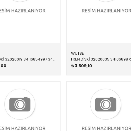
WUTSE
FREN DİSKİ 32020019 34116854997 34116854997 E81,E87,E90,E92 1.6,1.8,2.0 ÖN
,00
₺3.509,10