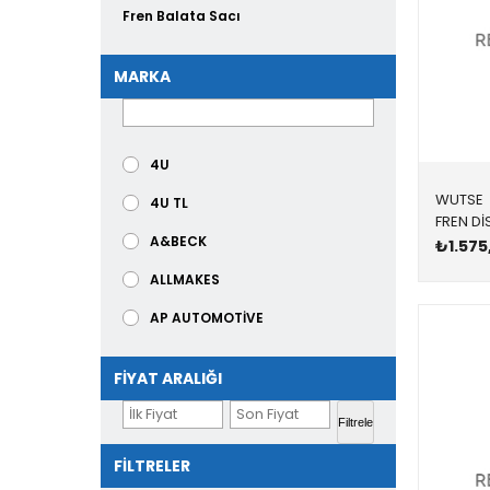
Fren Balata Sacı
Fren Fişi
MARKA
Balata
Westinhause
4U
Fren Toz Saçı
WUTSE
4U TL
El Fren Mekanizması
A&BECK
₺1.575
El Fren Telleri
ALLMAKES
TANIMSIZ
AP AUTOMOTİVE
Fren Hortumu
ASPART
Fren Ana Merkezi
FIYAT ARALIĞI
ATE
Bakım Seti
Filtrele
BALO
Diğer Parçalar
FILTRELER
BEARMACH
Tamponlar