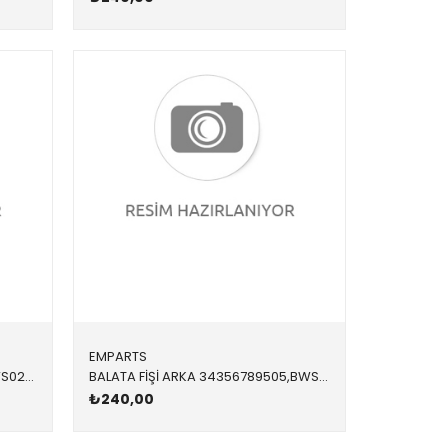
EMPARTS
BALATA FİŞİ ÖN 34356778037,BWS0230 34356778037 34356778037 E65,E66 2004-2011
BALATA FİŞİ ARKA 34356789505,BWS0269 34356789505 34356789505 X5,X6,E70,E71,E72 2007-2013
₺240,00