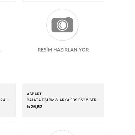
ASPART
BALATA FİŞİ ARKA 34356789493,12413BW,BWS0274 34356789493 34356789493 E60,E63,E64 2005-2011
BALATA FİŞİ BMW ARKA E39 E52 5 SERİSİ Z8 1996-2003
₺26,52