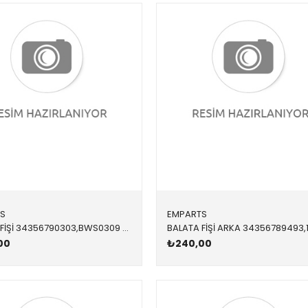
S
EMPARTS
BALATA FİŞİ 34356790303,BWS0309 34356790303 34356790303 F25,F26 ÖN
00
₺240,00