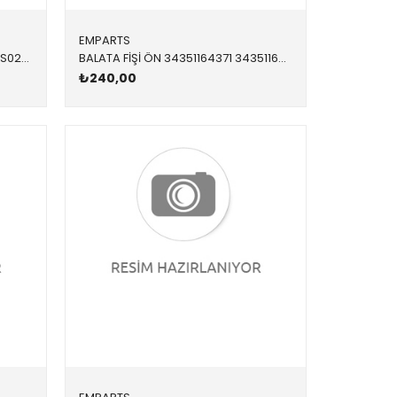
EMPARTS
BALATA FİŞİ ÖN 34352229018,BWS0219 34352229018 34352229018 E39 1996-2003
BALATA FİŞİ ÖN 34351164371 34351164371 34351164371 E46,E85 1998-2005
₺240,00