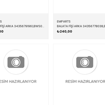
S
EMPARTS
BALATA FİŞİ ARKA 34356791961,BWS0300 34356791961 34356791961 F07 ARKA
00
₺240,00