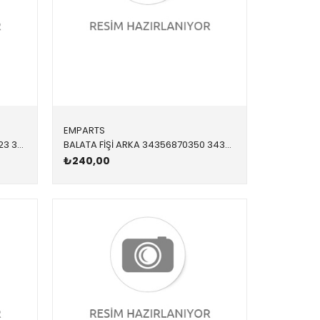
EMPARTS
FREN DİSKİ 32020035 34106898723 34116775277 F10,F11 2.0,2.5,3.0 ÖN
BALATA FİŞİ ARKA 34356870350 34356870350 34356870350 G01
₺240,00