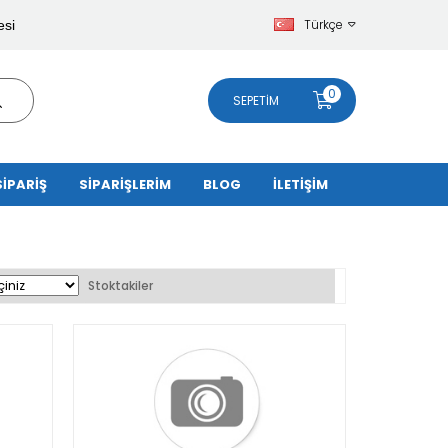
Türkçe
esi
0
SEPETIM
SİPARİŞ
SİPARİŞLERİM
BLOG
İLETİŞİM
Stoktakiler