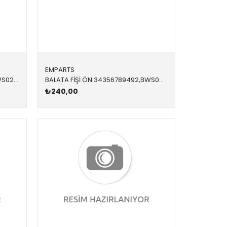
EMPARTS
BALATA FİŞİ ÖN 34356792560,BWS0287 34356792560 34356792560 E81,E87,E90,E91,E92,E93 2005-2012
BALATA FİŞİ ÖN 34356789492,BWS0273 34356789492 34356789492 E60,E61,E63,E64 2004-2010
₺240,00