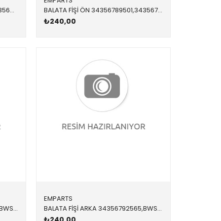
EMPARTS
BALATA FİŞİ ÖN 34356865613,34356888167 34356865613 34356888167 F40,F44,F45,F46,F52,X1,X2,F48,F49,F39,MİNİ,F54,F60 B37B,B38C,B47,B47B
BALATA FİŞİ ÖN 34356789501,34356772008 34356789501 34356789501 X5,X6,E70,E71 >10/08
₺240,00
EMPARTS
BALATA FİŞİ ARKA 34356789445,BWS0265 34356789445 34356762253 E81,E82,E87,E88,E90,E91,E92,E93 2005-2012
BALATA FİŞİ ARKA 34356792565,BWS0296 34356792565 34356792565 X1,E84 2012-2016
₺240,00