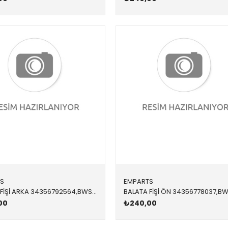
S
EMPARTS
BALATA FİŞİ ARKA 34356792564,BWS0285 34356792564 34356792564 E81,E87,E90,E91,E92,E93 2005-2012
00
₺240,00