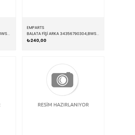
EMPARTS
BALATA FİŞİ ARKA 34356778038,BWS0231 34356778038 34356778038 E65,E66 2004-2011
BALATA FİŞİ ARKA 34356790304,BWS0310 34356790304 34356790304 F25,F26 2013-2018
₺240,00