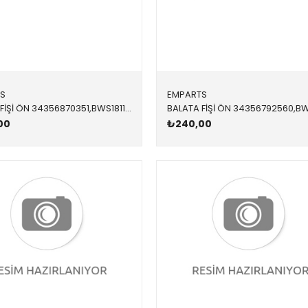
S
EMPARTS
BALATA FİŞİ ÖN 34356870351,BWS1811 34356870351 34356870351 G01
00
₺240,00