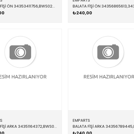
S
EMPARTS
BALATA FİŞİ ÖN 34353411756,BWS0240 34353411756 34353411756 E83
00
₺240,00
S
EMPARTS
BALATA FİŞİ ARKA 34351164372,BWS0221 34351164372 34351164372 E46 1998-2005
00
₺240,00