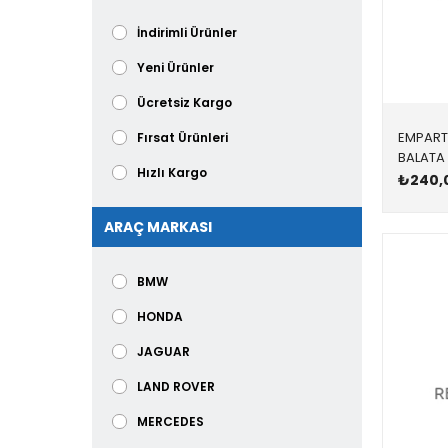
BENDİX
Kilitleme elemanları
İndirimli Ürünler
BİMBO
Bakalit Ürünler
Yeni Ürünler
BLUE
Direksiyon
Ücretsiz Kargo
BLUE PRİNT
Airbağ
EMPART
Fırsat Ürünleri
BLUEMAX
Diferansiyel
Hızlı Kargo
₺240,
BOSCH
Sanruf Parçaları
ARAÇ MARKASI
Şaft
Eksoz
BMW
Madeni Yağ ve Sarf Malzemeleri
HONDA
Montaj Yardımcı Malzemeler
JAGUAR
Motor ve Şanzıman Kulakları
LAND ROVER
Elektronik
MERCEDES
Jantlar