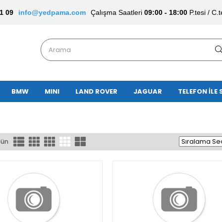
1 09
info@yedpama.com
Çalışma Saatleri
09:00 - 18:00
P.tesi / C.t
BMW
MINI
LAND ROVER
JAGUAR
TELEFON İLE 
rün