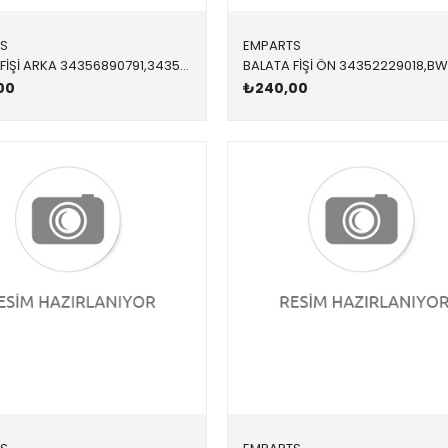
S
EMPARTS
BALATA FİŞİ ARKA 34356890791,34356861808 34356890791 34356890791 F90,G11,G12,G15,G30 2013-
00
₺240,00