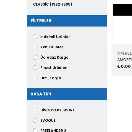
CLASSİC (1992-1995)
VOGUE (1995-2001)
FILTRELER
VOGUE (2002-2009)
VOGUE (2010-2012)
İndirimli Ürünler
VOGUE (2013- )
Yeni Ürünler
ORİJİNA
EVOQUE (2012-2019)
Ücretsiz Kargo
₺0,00
VELAR (2018-
Fırsat Ürünleri
SPORT (2005-2009)
Hızlı Kargo
SPORT (2010-2013)
KASA TİPİ
SPORT (2014- )
DİSCOVERY SPORT
EVOQUE
FREELANDER 2