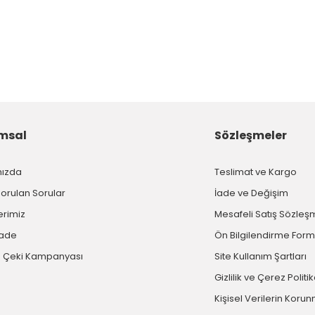
msal
Sözleşmeler
mızda
Teslimat ve Kargo
Sorulan Sorular
İade ve Değişim
erimiz
Mesafeli Satış Sözleş
İade
Ön Bilgilendirme For
 Çeki Kampanyası
Site Kullanım Şartları
Gizlilik ve Çerez Politi
Kişisel Verilerin Koru