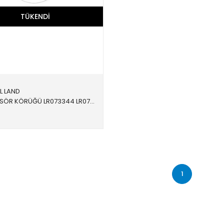
TÜKENDI
L LAND
AMORTİSÖR KÖRÜĞÜ LR073344 LR073344 LR073344 EVOQUE,FREELANDER 2,DİSCOVERY SPORT,NEW EVOQUE 2006- ÖN SOL 2006-2016
1