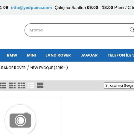
1 09
info@yedpama.com
Çalışma Saatleri
09:00 - 18:00
P.tesi / C.t
BMW
MINI
LAND ROVER
JAGUAR
TELEFON İLE 
RANGE ROVER
NEW EVOQUE (2019- )