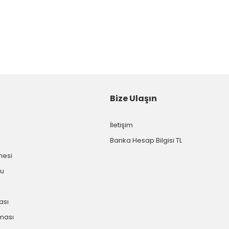
Bize Ulaşın
İletişim
Banka Hesap Bilgisi TL
mesi
mu
kası
nması