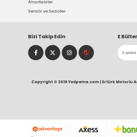
Amortisörler
Sensör ve Seziciler
Bizi Takip Edin
E Bülte
Copyright © 2019 Yedpama.com |
Ertürk Motorlu A