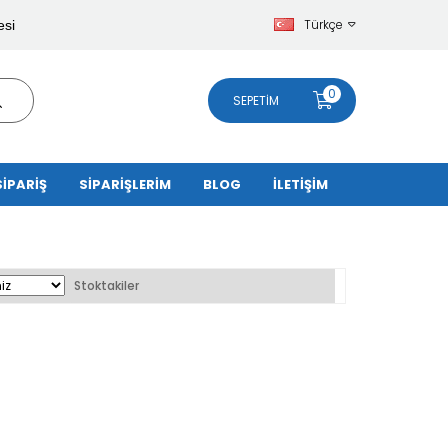
Türkçe
esi
0
SEPETIM
SİPARİŞ
SİPARİŞLERİM
BLOG
İLETİŞİM
Stoktakiler