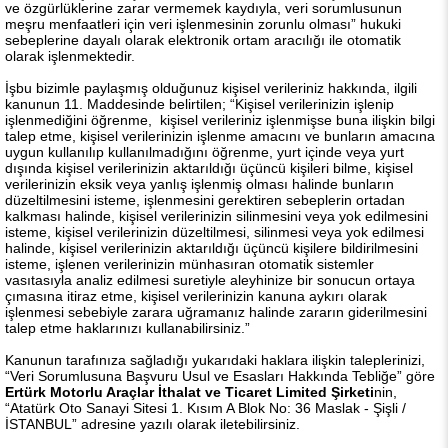
ve özgürlüklerine zarar vermemek kaydıyla, veri sorumlusunun
meşru menfaatleri için veri işlenmesinin zorunlu olması” hukuki
sebeplerine dayalı olarak elektronik ortam aracılığı ile otomatik
olarak işlenmektedir.
İşbu bizimle paylaşmış olduğunuz kişisel verileriniz hakkında, ilgili
kanunun 11. Maddesinde belirtilen; “Kişisel verilerinizin işlenip
işlenmediğini öğrenme, kişisel verileriniz işlenmişse buna ilişkin bilgi
talep etme, kişisel verilerinizin işlenme amacını ve bunların amacına
uygun kullanılıp kullanılmadığını öğrenme, yurt içinde veya yurt
dışında kişisel verilerinizin aktarıldığı üçüncü kişileri bilme, kişisel
verilerinizin eksik veya yanlış işlenmiş olması halinde bunların
düzeltilmesini isteme, işlenmesini gerektiren sebeplerin ortadan
kalkması halinde, kişisel verilerinizin silinmesini veya yok edilmesini
isteme, kişisel verilerinizin düzeltilmesi, silinmesi veya yok edilmesi
halinde, kişisel verilerinizin aktarıldığı üçüncü kişilere bildirilmesini
isteme, işlenen verilerinizin münhasıran otomatik sistemler
vasıtasıyla analiz edilmesi suretiyle aleyhinize bir sonucun ortaya
çımasına itiraz etme, kişisel verilerinizin kanuna aykırı olarak
işlenmesi sebebiyle zarara uğramanız halinde zararın giderilmesini
talep etme haklarınızı kullanabilirsiniz.”
Kanunun tarafınıza sağladığı yukarıdaki haklara ilişkin taleplerinizi,
“Veri Sorumlusuna Başvuru Usul ve Esasları Hakkında Tebliğe” göre
Ertürk Motorlu Araçlar İthalat ve Ticaret Limited Şirketi
nin,
“Atatürk Oto Sanayi Sitesi 1. Kısım A Blok No: 36 Maslak - Şişli /
İSTANBUL” adresine yazılı olarak iletebilirsiniz.