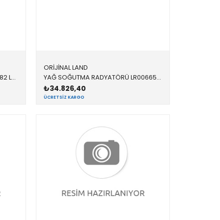
ORİJİNAL LAND
SALINCAK BURCU LR001182 LR001182 LR001182 FREELANDER 1 ARKA SAĞ-SOL 1996-2006
YAĞ SOĞUTMA RADYATÖRÜ LR006653 LR006653 LR004287 FREELANDER 1,EVOQUE 2.2 2012-
₺34.826,40
ÜCRETSIZ KARGO