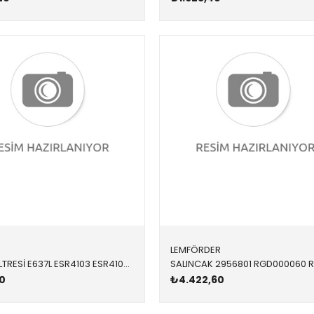
LEMFÖRDER
HAVA FİLTRESİ E637L ESR4103 ESR4103 FREELANDER 1 1.8,2.0D 1996-2006
0
₺4.422,60