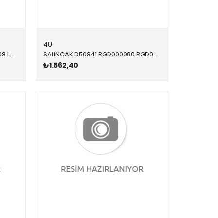
4U
YAĞ SOĞUTMA RADYATÖRÜ 90808 LR006653 LR004287 FREELANDER 1,EVOQUE 2.2 2012-
SALINCAK D50841 RGD000090 RGD000090 FREELANDER 1 ARKA SAĞ-SOL 1996-2006
₺1.562,40