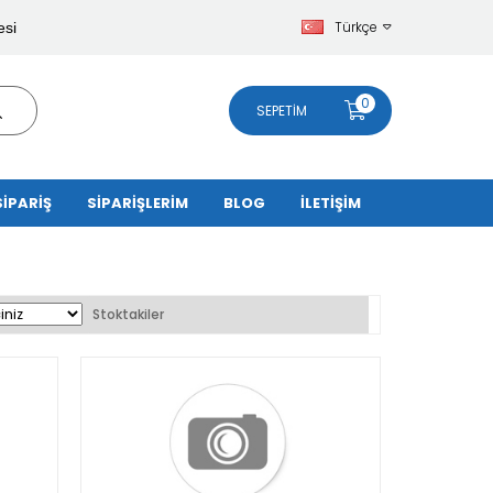
Türkçe
esi
0
SEPETIM
SİPARİŞ
SİPARİŞLERİM
BLOG
İLETİŞİM
Stoktakiler