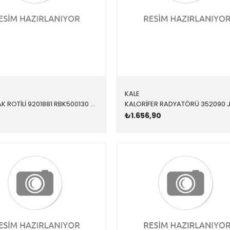
KALE
SALINCAK ROTİLİ 9201881 RBK500130 RBK500130 FREELANDER 1 KALIN TİP ÖN SAĞ-SOL 1998-2006
₺1.656,90