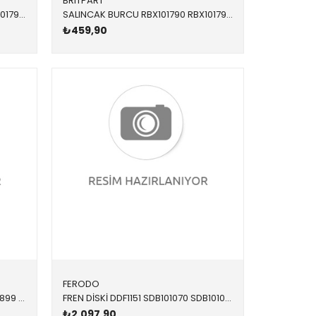
BRITPART
SALINCAK BURCU RBX101790 RBX101790 RBX101790 FREELANDER 1 ÖN-ALT SAĞ-SOL 1996-2006
SALINCAK BURCU RBX101790 RBX101790 RBX101790 FREELANDER 1 ÖN-ALT SAĞ-SOL 1996-2006
₺459,90
FERODO
FREN BALATASI ÖN FDB1473 LR021899 LR021899 FREELANDER 1 1996-2006
FREN DİSKİ DDF1151 SDB101070 SDB101070 FREELANDER 1 ÖN ADET 2001-2006
₺2.097,90