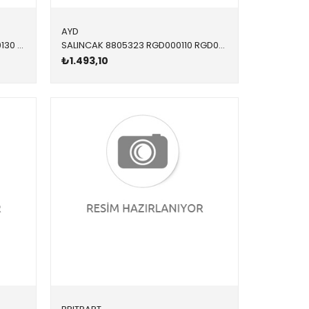
AYD
SALINCAK ROTİLİ 9210683 RBK500130 RBK500130 FREELANDER 1 İNCE TİP ÖN SAĞ-SOL 1998-2006
SALINCAK 8805323 RGD000110 RGD000110 FREELANDER 1 ARKA-ALT SAĞ-SOL 1996-2006
₺1.493,10