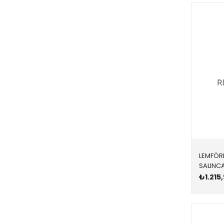
LEMFÖR
₺1.215