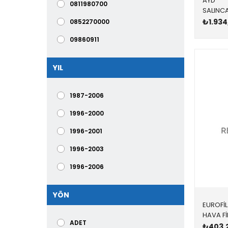
AYD
2.2,M47
0811980700
2.5
₺1.934
0852270000
4.0,4.6 TD5
09860911
içi orijinal çıkıyor
1001270006
YIL
İNCE TİP
102470
KALIN TİP
10259,BP10259
1987-2006
10661
1996-2000
10662
1996-2001
10795
1996-2003
115208
1996-2006
122237
1996-2009
YÖN
1271910
1996-2013
EUROFİL
1271911
1996-2014
ADET
₺403,