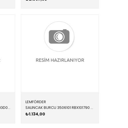
LEMFÖRDER
SALINCAK 2956801 RGD000060 RGD000060 FREELANDER 1 ARKA SAĞ-SOL 1996-2006
SALINCAK BURCU 3506101 RBX101790 RBX101790 FREELANDER 1 ÖN-ALT SAĞ-SOL 1996-2006
₺1.134,00