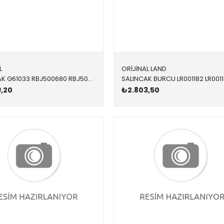
L
ORİJİNAL LAND
SALINCAK G61033 RBJ500680 RBJ500680 FREELANDER 1 ÖN-KOMPLE SAĞ 1996-2006
,20
₺2.803,50