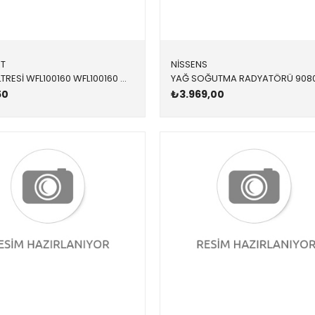
RT
NİSSENS
YAKIT FİLTRESİ WFL100160 WFL100160 WFL100160 FREELANDER 1 1.8 1996-2001
50
₺3.969,00