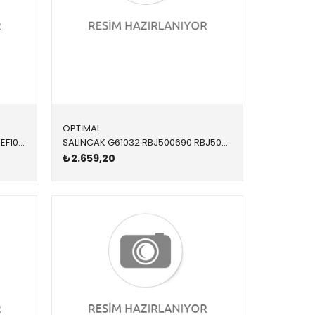
OPTİMAL
KALORİFER RADYATÖRÜ 352090 JEF100150 JEF100150 FREELANDER 1 2002-2006
SALINCAK G61032 RBJ500690 RBJ500690 FREELANDER 1 ÖN-KOMPLE SOL 1996-2006
₺2.659,20