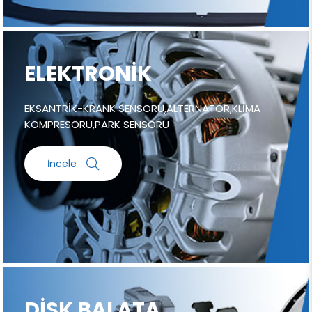
ELEKTRONİK
EKSANTRİK-KRANK SENSÖRÜ,ALTERNATÖR,KLİMA
KOMPRESÖRÜ,PARK SENSÖRÜ
İncele
DİSK BALATA