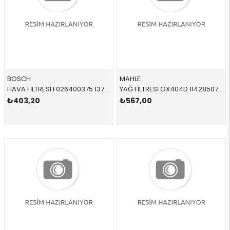
BOSCH
MAHLE
HAVA FİLTRESİ F026400375 13718507320 13718507320 F20,F21,F22,F23,F30,F31,F32,F33,F34,F36 N20,N26 2012-2019
YAĞ FİLTRESİ OX404D 11428507683 11428507683 E60 E61 E63 E64 E65 E66 E70 E71 E81 E82 E83 E84 E8 N47N 2010-2017
₺403,20
₺567,00