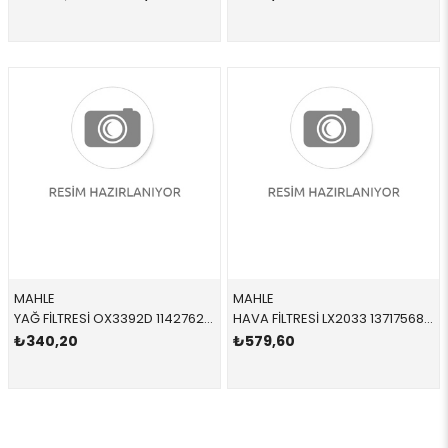
MAHLE
MAHLE
YAĞ FİLTRESİ OX3392D 11427622446 11427622446 R55 R56 R57 R58 R59 R60 R61 FREELANDER 2 1.6 TD4 2006-2011
HAVA FİLTRESİ LX2033 13717568728 13717568728 R56,R57,R58,R59,R60,R61,S N14,N18 2008-2014
₺340,20
₺579,60