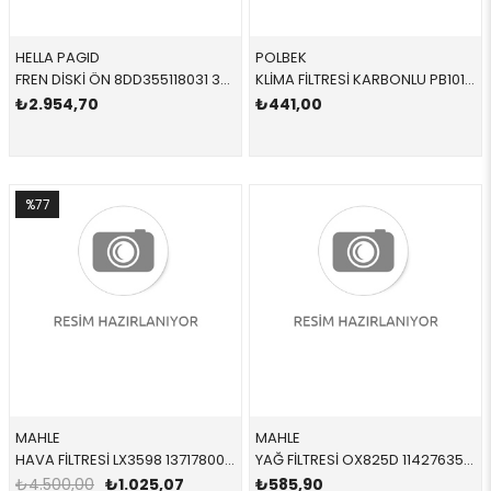
HELLA PAGID
POLBEK
FREN DİSKİ ÖN 8DD355118031 34116792215 34116792215 F20,F21,F22,F23 1.4,1.6,1.8 ÖN 2011-
KLİMA FİLTRESİ KARBONLU PB1012 64319313519 64319313519 E81,E82,E84,E87,E88,E90,E91,E92,E93 2005-2013
₺2.954,70
₺441,00
%77
MAHLE
MAHLE
HAVA FİLTRESİ LX3598 13717800151 13717800151 F01,F02,F07,F10,F11 N57,N47S1 2010-2016
YAĞ FİLTRESİ OX825D 11427635557 11427635557 F20 F21 F30 F31 N13 2012-2018
₺4.500,00
₺1.025,07
₺585,90