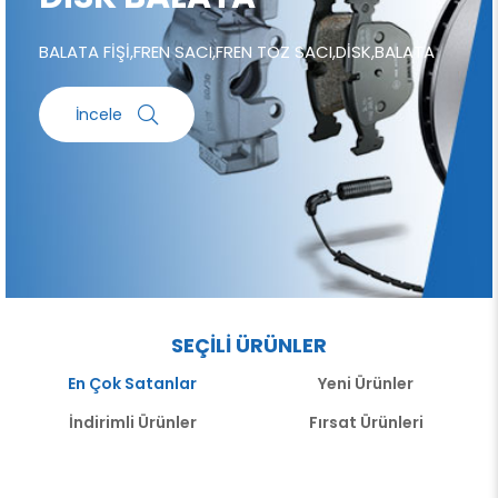
BALATA FİŞİ,FREN SACI,FREN TOZ SACI,DİSK,BALATA
İncele
SEÇİLİ ÜRÜNLER
En Çok Satanlar
Yeni Ürünler
İndirimli Ürünler
Fırsat Ürünleri