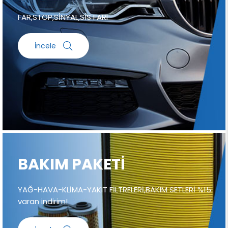
FAR,STOP,SİNYAL,SİS FARI
İncele
BAKIM PAKETİ
YAĞ-HAVA-KLİMA-YAKIT FİLTRELERİ,BAKIM SETLERİ %15
varan indirim!