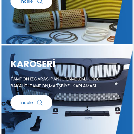
İncele
KAROSERİ
TAMPON IZGARASI,PANJUR,AMBLEM,KÜREK
BAKALİTİ,TAMPON,MARŞBİYEL KAPLAMASI
İncele