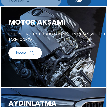
ARA
MOTOR AKSAMI
PİSTON,GERGİ PALETİ,SİBOP,ZİNCİR,ISI ESANJÖRÜ,ALT-ÜST
TAKIM CONTA
İncele
AYDINLATMA