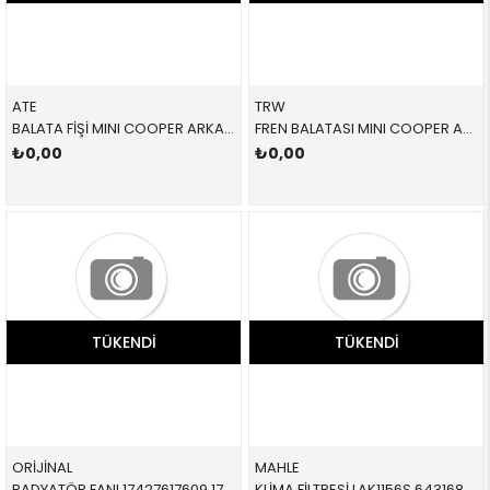
ATE
TRW
BALATA FİŞİ MINI COOPER ARKA F45 F46 F48 F39 F54 F55 F56 F57 F60 2 SERİSİ X1 X2 CLUBMAN F55 F56 CABRİO COUNTRYMAN 2014-
FREN BALATASI MINI COOPER ARKA F55 F56 F57 F55 F56 CABRİO 2015-
₺0,00
₺0,00
TÜKENDI
TÜKENDI
ORİJİNAL
MAHLE
RADYATÖR FANI 17427617609 17427617609 17427617609 F55,F56,F54,F57 B36,B37,B38,B48 2015-
KLİMA FİLTRESİ LAK1156S 64316835405 64316835405 F39,F40,F44,F45,F46,F48,F49,F54,F55,F56,F57,F60,İ3 B37,B38,B47 TAKIM 2014-