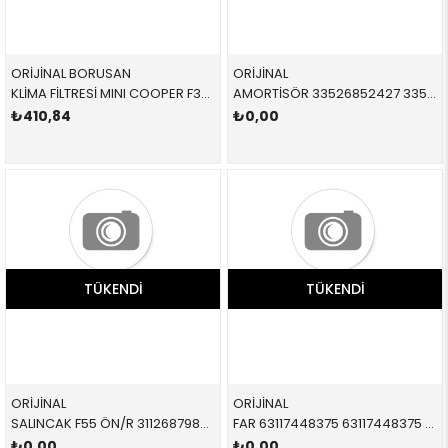
ORİJİNAL BORUSAN
ORİJİNAL
KLİMA FİLTRESİ MINI COOPER F39 F45 F46 F48 F55 F56 2 SERİSİ 2014-
AMORTİSÖR 33526852427 33526852427 33526852427 F55 ARKA SAĞ-SOL 2015-
₺410,84
₺0,00
TÜKENDI
TÜKENDI
ORİJİNAL
ORİJİNAL
SALINCAK F55 ÖN/R 31126879842 31126879842 31126879842 MİNİ,F55,F56,F57 SAĞ 2015-
FAR 63117448375 63117448375 63117448375 F54,F55,F56,F57 LED SOL 2014-
₺0,00
₺0,00