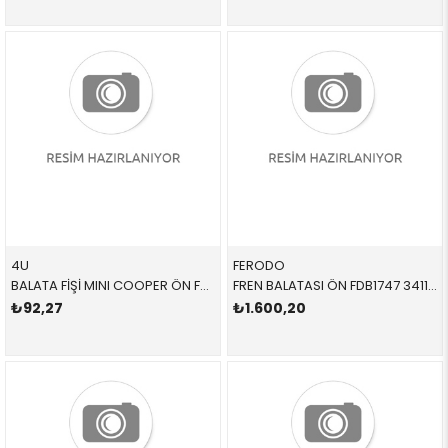
4U
FERODO
BALATA FİŞİ MINI COOPER ÖN F55 F56 F57 F60 F55 F56 CABRİO COUNTRYMAN 2013- 34356887151 12488MI
FREN BALATASI ÖN FDB1747 34116772892 34116774050 R56,R55,R57,R58,R59,F55 1.6,2.0 2008-
₺92,27
₺1.600,20