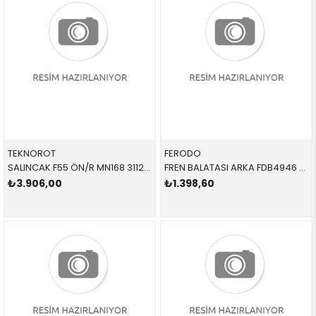
TEKNOROT
FERODO
SALINCAK F55 ÖN/R MN168 31126879842 31126879842 MİNİ,F55,F56,F57 SAĞ 2015-
FREN BALATASI ARKA FDB4946 34216871300 34216871300 MİNİ,F55,F56,F57 1.6,2.0,D,S 2015-
₺3.906,00
₺1.398,60