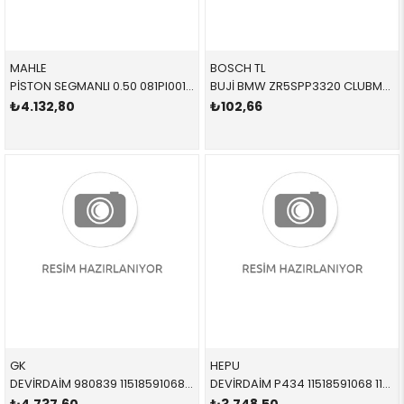
MAHLE
BOSCH TL
PİSTON SEGMANLI 0.50 081PI00123002 11258519401 11258519401 F20,F45,F30,F10,G20,G30,F15,F55,F56 N47,B37 84.50 MM
BUJİ BMW ZR5SPP3320 CLUBMAN F55 F56 CABRİO COUNTRYMAN 12120047375 0242145555
₺4.132,80
₺102,66
GK
HEPU
DEVİRDAİM 980839 11518591068 11518591068 D B37 2015-
DEVİRDAİM P434 11518591068 11518591068 D B37 2015-