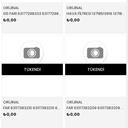
ORİJİNAL
ORİJİNAL
SİS FARI 63177298333 63177298333 63177298333 F54,F55,F56,F57 SOL 2014-
HAVA FİLTRESİ 13718513916 13718513916 13718513916 F54,F55,F56,F57,F60 D,SD 2014-2019
₺0,00
₺0,00
TÜKENDI
TÜKENDI
ORİJİNAL
ORİJİNAL
FAR 63117383210 63117383210 63117383210 F54,F55,F56,F57 LED SAĞ 2013-
FAR 63117383209 63117383209 63117383209 F54,F55,F56,F57 LED SOL 2013-
₺0,00
₺0,00