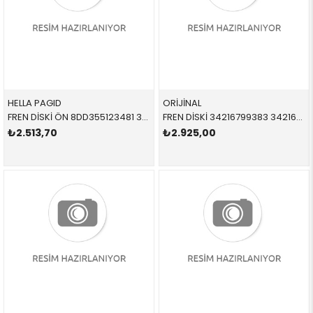
HELLA PAGID
ORİJİNAL
FREN DİSKİ ÖN 8DD355123481 34116866295 34116866295 F54,F55,F56,F57,F45 1.6,1.8,D 2015-
FREN DİSKİ 34216799383 34216799383 34216799383 F55,F56,F57 S,1.6 ARKA 2015-
₺2.513,70
₺2.925,00