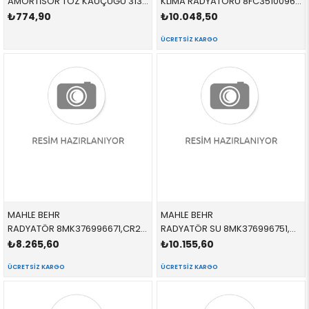
AMORTİSÖR TOZ KAUÇUĞU 31336860789 31336860789 31336860789 F55,F56,F57 1.4,1.6,S ÖN SAĞ-SOL 2015-
KLİMA RADYATÖRÜ 8FC351009691,AC892000P 64509271204 64509271204 F54,F55,F56,F57 B36,B36,B47,B48,B37,B38 2015-
₺774,90
₺10.048,50
ÜCRETSIZ KARGO
MAHLE BEHR
MAHLE BEHR
RADYATÖR 8MK376996671,CR2308000P 17117617631 17117617631 F55,F56,F54,F57 D,B37 2015-
RADYATÖR SU 8MK376996751,CR2314000P 17117617639 17117617639 F45,F46,F52,X1,X2,F48,F49,F39,MİNİ,F54,F55,F56,F57 B38,B36 2009-
₺8.265,60
₺10.155,60
ÜCRETSIZ KARGO
ÜCRETSIZ KARGO