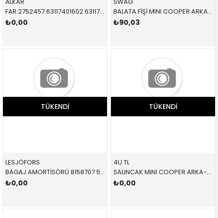
ALKAR
SWAG
FAR 2752457 63117401602 63117401602 F54,F55,F56,F57 BEYAZ SİNYALLİ SAĞ 2014-
BALATA FİŞİ MINI COOPER ARKA F45 F46 F48 F39 F54 F55 F56 F57 F60 2 SERİSİ X1 X2 CLUBMAN F55 F56 CABRİO COUNTRYMAN 2014-
₺0,00
₺90,03
TÜKENDI
TÜKENDI
LESJÖFORS
4U TL
BAGAJ AMORTİSÖRÜ 8158707 51247318896 51247318896 F55,F56 ARKA SAĞ-SOL 2015-
SALINCAK MINI COOPER ARKA-ALT SOL F54 F55 F56 F57 CLUBMAN F55 F56 CABRİO 2015- 33326851569 K14199
₺0,00
₺0,00