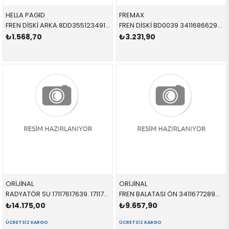
HELLA PAGID
FREMAX
FREN DİSKİ ARKA 8DD355123491 34216799383 34216799383 F55,F56,F57 S,1.6 2015-
FREN DİSKİ BD0039 34116866295 34116866295 F54,F55,F56,F57,F45 1.6,1.8,D ÖN 2015-
₺1.568,70
₺3.231,90
ORİJİNAL
ORİJİNAL
RADYATÖR SU 17117617639. 17117617639 17117617639 F45,F46,F52,X1,X2,F48,F49,F39,MİNİ,F54,F55,F56,F57 B38,B36 2009-
FREN BALATASI ÖN 34116772892 34116772892 34116774050 R56,R55,R57,R58,R59,F55 1.6,2.0 2008-
₺14.175,00
₺9.657,90
ÜCRETSIZ KARGO
ÜCRETSIZ KARGO