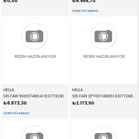
₺0,00
₺6.986,70
ÜCRETSIZ KARGO
HELLA
HELLA
SİS FARI 1N1011748041 63177329172 63177329172 F54,F55,F56,F57 SAĞ 2014-
SİS FARI 2PT011748051 63177298333 63177298333 F54,F55,F56,F57 SOL 2014-
₺6.873,30
₺2.173,50
ÜCRETSIZ KARGO