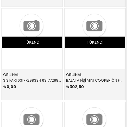
TÜKENDI
TÜKENDI
ORİJİNAL
ORİJİNAL
SİS FARI 63177298334 63177298334 63177298334 F54,F55,F56,F57 SAĞ 2014-
BALATA FİŞİ MINI COOPER ÖN F55 F56 F57 F60 F55 F56 CABRİO COUNTRYMAN 2013- 34356887151 34356865611
₺0,00
₺302,50