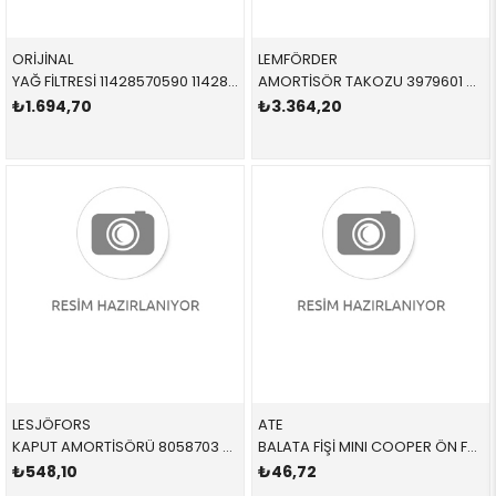
ORİJİNAL
LEMFÖRDER
YAĞ FİLTRESİ 11428570590 11428570590 11428570590 F54,F55,F56,F57,F60 B36,B37,B38,B46,B47,B48 2015-2019
AMORTİSÖR TAKOZU 3979601 31305A04C10 31306884183 F55 ÖN SAĞ-SOL 2015-
₺1.694,70
₺3.364,20
LESJÖFORS
ATE
KAPUT AMORTİSÖRÜ 8058703 51237300567 51237300567 F55 SAĞ-SOL 2015-
BALATA FİŞİ MINI COOPER ÖN F55 F56 F57 F60 F55 F56 CABRİO COUNTRYMAN 2013- 34356887151 WK0941
₺548,10
₺46,72