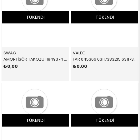
TÜKENDI
TÜKENDI
SWAG
VALEO
AMORTİSÖR TAKOZU 11949374 31306852432 31306852432 F55,F56 ÖN SAĞ-SOL 2015-
FAR 045366 63117383215 63117383215 F54,F55,F56 LED SOL 2013-2015
₺0,00
₺0,00
TÜKENDI
TÜKENDI