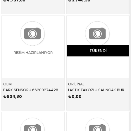
₺4.737,60
₺3.748,50
TÜKENDI
OEM
ORİJİNAL
PARK SENSÖRÜ 66209274428 66209274428 66209274428 F15,F16,F25,F26,F39,F45,F46,F48,F49,F52,F54,F55,F5 2015-
LASTİK TAKOZLU SALINCAK BURCU ÖN R 31126882844 31128831646 31126882844 F45,F46,F48,F39,F55,F56,F57,F60 ÖN-TAKOZLU SAG
₺904,80
₺0,00