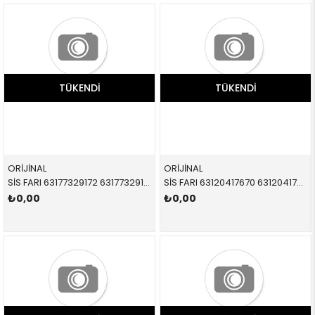
TÜKENDI
TÜKENDI
ORİJİNAL
ORİJİNAL
SİS FARI 63177329172 63177329172 63177329172 F54,F55,F56,F57 SAĞ 2014-
SİS FARI 63120417670 63120417670 63120417670 F54,F55,F56,F57,F60,R55,R56,R57,R58,R59,R60,R61 İLAVE SAĞ 2010-
₺0,00
₺0,00