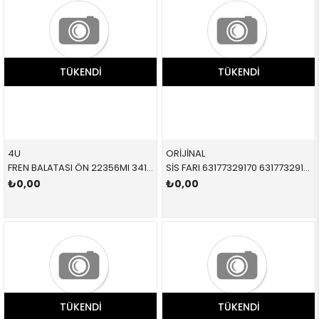
TÜKENDI
TÜKENDI
4U
ORİJİNAL
FREN BALATASI ÖN 22356MI 34118867474 34116774050 R56,R55,R57,R58,R59,F55 1.6,2.0 2008-
SİS FARI 63177329170 63177329170 63177329170 F54,F55,F56,F57 SAĞ 2014-
₺0,00
₺0,00
TÜKENDI
TÜKENDI