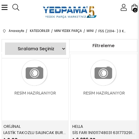
0
Anasayfa
KATEGORİLER
MİNİ YEDEK PARÇA
MINI
F55 (2014- ) 3 KAPI
Sıralama
Filtreleme
ORİJİNAL
HELLA
LASTİK TAKOZLU SALINCAK BURCU 31126874341 31128831645 31126882843 F45,F46,X1,X2,F48,F39,MİNİ,F54,F60 ÖN-TAKOZLU SOL 2015-
SİS FARI 1N1011748031 63177329171 63177329171 F54,F55,F56,F57 SOL 2014-