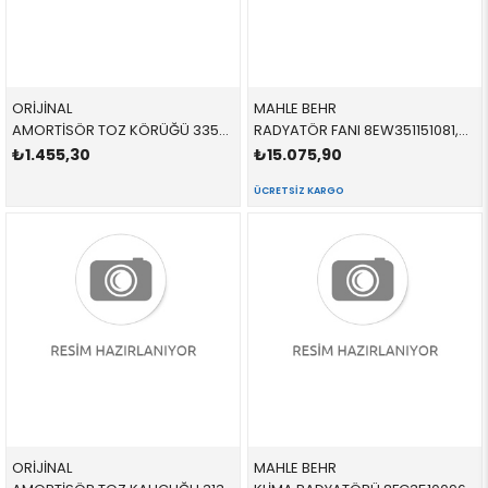
ORİJİNAL
MAHLE BEHR
AMORTİSÖR TOZ KÖRÜĞÜ 33536852452 33536852452 33536852452 F55,F56,F57 D,S,1.6 ARKA SAĞ-SOL 2015-
RADYATÖR FANI 8EW351151081,CFF403000P 17427617609 17427617609 F55,F56,F54,F57 B36,B37,B38,B48 2015-
₺1.455,30
₺15.075,90
ÜCRETSIZ KARGO
ORİJİNAL
MAHLE BEHR