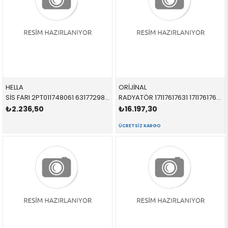
HELLA
ORİJİNAL
SİS FARI 2PT011748061 63177298334 63177298334 F54,F55,F56,F57 SAĞ 2014-
RADYATÖR 17117617631 17117617631 17117617631 F55,F56,F54,F57 D,B37 2015-
₺2.236,50
₺16.197,30
ÜCRETSIZ KARGO