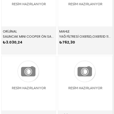
ORİJİNAL
MAHLE
SALINCAK MINI COOPER ÖN SAĞ F55 F56 F57 F55 F56 CABRİO 2015- 31126879842 31126850398
YAĞ FİLTRESİ OX815D,OX8151D 11428570590 11428570590 F54,F55,F56,F57,F60 B36,B37,B38,B46,B47,B48 2015-2019
₺3.030,24
₺762,30