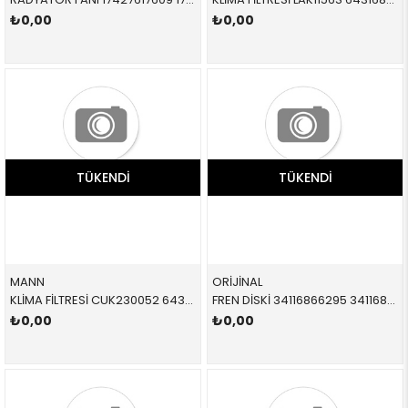
₺0,00
₺0,00
TÜKENDI
TÜKENDI
MANN
ORİJİNAL
KLİMA FİLTRESİ CUK230052 64316835405 64316835405 F39,F40,F44,F45,F46,F48,F49,F54,F55,F56,F57,F60,İ3 TAKIM 2014-
FREN DİSKİ 34116866295 34116866295 34116866295 F54,F55,F56,F57,F45 1.6,1.8,D ÖN 2015-
₺0,00
₺0,00