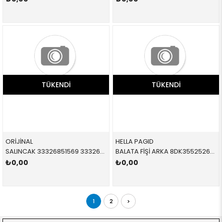
TÜKENDI
TÜKENDI
ORİJİNAL
HELLA PAGID
SALINCAK 33326851569 33326851569 33326851569 F54,F55,F56,F57 1.6,1.8 ARKA-ALT SOL 2015-
BALATA FİŞİ ARKA 8DK355252621 34356865612 34356865612 F45,F46,F48,F39,F54,F55,F56,F57,F60 2014-
₺0,00
₺0,00
1
2
>