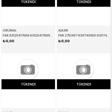
TÜKENDI
TÜKENDI
ORİJİNAL
ALKAR
FAR 63120417669 63120417669 63120417669 F54,F55,F56,F57,F60,R55,R56,R57,R58,R59,R60,R61 İLAVE SET SET 2005-
FAR 2751457 63117401601 63117401601 F54,F55,F56,F57 BEYAZ SİNYALLİ SOL 2013-
₺0,00
₺0,00
TÜKENDI
TÜKENDI