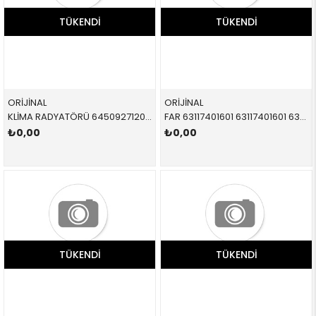
TÜKENDI
TÜKENDI
ORİJİNAL
ORİJİNAL
KLİMA RADYATÖRÜ 64509271204 64509271204 64509271204 F54,F55,F56,F57 B36,B36,B47,B48,B37,B38 2015-
FAR 63117401601 63117401601 63117401601 F54,F55,F56,F57 BEYAZ SİNYALLİ SOL 2013-
₺0,00
₺0,00
TÜKENDI
TÜKENDI