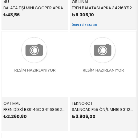
4U
ORİJİNAL
BALATA FİŞİ MINI COOPER ARKA F45 F46 F48 F39 F54 F55 F56 F57 F60 2 SERİSİ X1 X2 CLUBMAN F55 F56 CABRİO COUNTRYMAN 2014- 34356865612 12489MI
FREN BALATASI ARKA 34216871299 34216885529 34216871300 MİNİ,F55,F56,F57 1.6,2.0,D,S 2015-
₺48,56
₺9.305,10
ÜCRETSIZ KARGO
OPTİMAL
TEKNOROT
FREN DİSKİ BS9146C 34116866295 34116866295 F54,F55,F56,F57,F45 1.6,1.8,D ÖN 2015-
SALINCAK F55 ÖN/L MN169 31126879841 31126879841 MİNİ,F55,F56,F57 SOL 2015-
₺2.260,80
₺3.906,00