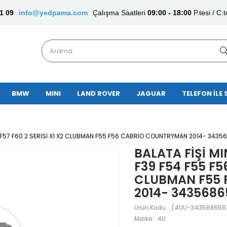
1 09
info@yedpama.com
Çalışma Saatleri
09:00 - 18:00
P.tesi / C.t
BMW
MINI
LAND ROVER
JAGUAR
TELEFON İLE 
6 F57 F60 2 SERİSİ X1 X2 CLUBMAN F55 F56 CABRİO COUNTRYMAN 2014- 3435
BALATA FİŞİ M
F39 F54 F55 F56
CLUBMAN F55 
2014- 3435686
(4UU-3435686561
Marka
:
4U