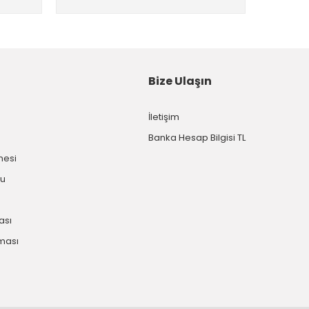
Bize Ulaşın
İletişim
Banka Hesap Bilgisi TL
mesi
mu
kası
nması