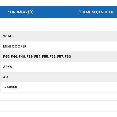
YORUMLAR
(0)
ÖDEME SEÇENEKLERI
2014-
MINI COOPER
F45
F46
F48
F39
F54
F55
F56
F57
F60
ARKA
4U
12489MI