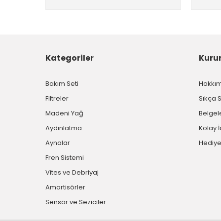
Kategoriler
Kuru
Bakım Seti
Hakkı
Filtreler
Sıkça 
Madeni Yağ
Belgel
Aydınlatma
Kolay 
Aynalar
Hediye
Fren Sistemi
Vites ve Debriyaj
Amortisörler
Sensör ve Seziciler