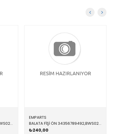
EMPARTS
EMPART
BALATA FİŞİ ÖN 34356792560,BWS0287 34356792560 34356792560 E81,E87,E90,E91,E92,E93 2005-2012
BALATA FİŞİ ÖN 34356789492,BWS0273 34356789492 34356789492 E60,E61,E63,E64 2004-2010
₺240,00
₺240,0