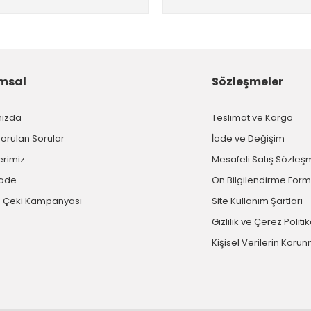
msal
Sözleşmeler
mızda
Teslimat ve Kargo
Sorulan Sorular
İade ve Değişim
erimiz
Mesafeli Satış Sözleş
İade
Ön Bilgilendirme For
 Çeki Kampanyası
Site Kullanım Şartları
Gizlilik ve Çerez Politi
Kişisel Verilerin Koru