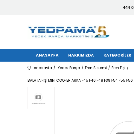
444 0
ANASAYFA
HAKKIMIZDA
KATEGORİLER
Anasayfa
Yedek Parça
Fren Sistemi
Fren Fişi
BALATA FİŞİ MINI COOPER ARKA F45 F46 F48 F39 F54 F55 F5