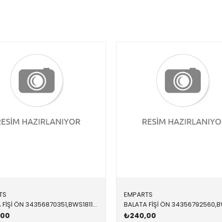
TS
EMPARTS
BALATA FİŞİ ÖN 34356870351,BWS1811 34356870351 34356870351 G01
,00
₺240,00