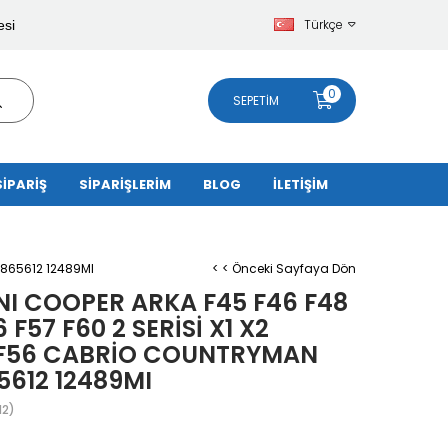
Türkçe
esi
0
SEPETIM
SİPARİŞ
SİPARİŞLERİM
BLOG
İLETİŞİM
6865612 12489MI
< < Önceki Sayfaya Dön
INI COOPER ARKA F45 F46 F48
 F57 F60 2 SERİSİ X1 X2
F56 CABRİO COUNTRYMAN
5612 12489MI
2)