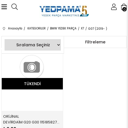
0
Anasayfa
KATEGORİLER
BMW YEDEK PARÇA
X7
G07 (2019- )
Sıralama
Filtreleme
TÜKENDI
ORİJİNAL
DEVİRDAİM G20 G30 11518582740 11518582740 11518582740 G20,G30,G11,G12,G14,G15,G16,X3,X4,X5,X6,X7,G01,G02 B57 2019-