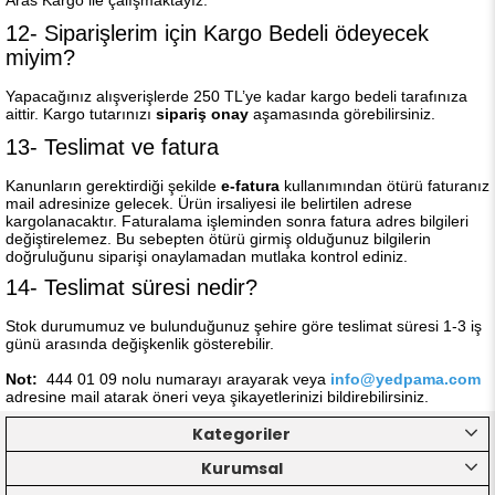
Aras Kargo ile çalışmaktayız.
12- Siparişlerim için Kargo Bedeli ödeyecek
miyim?
Yapacağınız alışverişlerde 250 TL’ye kadar kargo bedeli tarafınıza
aittir. Kargo tutarınızı
sipariş onay
aşamasında görebilirsiniz.
13- Teslimat ve fatura
Kanunların gerektirdiği şekilde
e-fatura
kullanımından ötürü faturanız
mail adresinize gelecek. Ürün irsaliyesi ile belirtilen adrese
kargolanacaktır. Faturalama işleminden sonra fatura adres bilgileri
değiştirelemez. Bu sebepten ötürü girmiş olduğunuz bilgilerin
doğruluğunu siparişi onaylamadan mutlaka kontrol ediniz.
14- Teslimat süresi nedir?
Stok durumumuz ve bulunduğunuz şehire göre teslimat süresi 1-3 iş
günü arasında değişkenlik gösterebilir.
Not:
444 01 09 nolu numarayı arayarak veya
info@yedpama.com
adresine mail atarak öneri veya şikayetlerinizi bildirebilirsiniz.
Kategoriler
Kurumsal