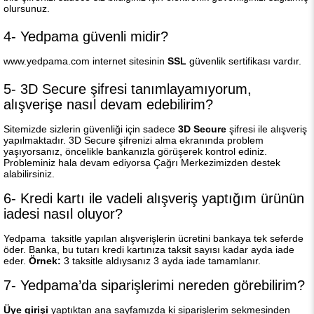
olursunuz.
4- Yedpama güvenli midir?
www.yedpama.com internet sitesinin
SSL
güvenlik sertifikası vardır.
5- 3D Secure şifresi tanımlayamıyorum,
alışverişe nasıl devam edebilirim?
Sitemizde sizlerin güvenliği için sadece
3D Secure
şifresi ile alışveriş
yapılmaktadır. 3D Secure şifrenizi alma ekranında problem
yaşıyorsanız, öncelikle bankanızla görüşerek kontrol ediniz.
Probleminiz hala devam ediyorsa Çağrı Merkezimizden destek
alabilirsiniz.
6- Kredi kartı ile vadeli alışveriş yaptığım ürünün
iadesi nasıl oluyor?
Yedpama taksitle yapılan alışverişlerin ücretini bankaya tek seferde
öder. Banka, bu tutarı kredi kartınıza taksit sayısı kadar ayda iade
eder.
Örnek:
3 taksitle aldıysanız 3 ayda iade tamamlanır.
7- Yedpama’da siparişlerimi nereden görebilirim?
Üye girişi
yaptıktan ana sayfamızda ki siparişlerim sekmesinden