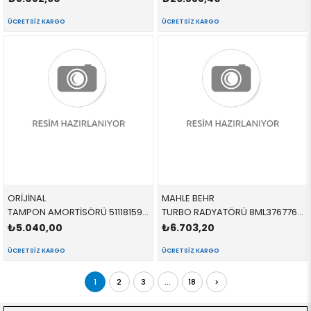
ÜCRETSIZ KARGO
ÜCRETSIZ KARGO
ORİJİNAL
MAHLE BEHR
TAMPON AMORTİSÖRÜ 51118159360 51118159360 51118159360 E39 2.0,2.3,2.5,2.8,3.0,4.0,M5 ÖN SAĞ 1996-2005
TURBO RADYATÖRÜ 8ML376776154,CI338000S 17512247359 17512247359 E39,E38 2.0,2.5d,3.0d 1995-2003
₺5.040,00
₺6.703,20
ÜCRETSIZ KARGO
ÜCRETSIZ KARGO
1
2
3
...
18
>