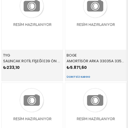
TYG
BOGE
SALINCAK ROTİL FİŞEĞİ E39 ÖN 31121094232 31122341296 31122341219 E39 BÜYÜK SAĞ-SOL 1996-2004
AMORTİSÖR ARKA 33035A 33521091922 33521093646 E39 2.0,2.8,3.0 SAĞ-SOL 1996-2004
₺233,10
₺5.871,60
ÜCRETSIZ KARGO