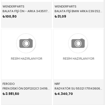
WENDERPARTS
WENDERPARTS
BALATA FİŞİ ÖN - ARKA 34351179820 34351179820 34351179820 E24,E28,E31,E32,E34 1980-1991
BALATA FİŞİ BMW ARKA E39 E52 5 SERİSİ Z8 1996-2003
₺100,80
₺31,09
FERODO
NRF
FREN DİSKİ ÖN DDF1202C1 34116767059 34116767059 E39 M54,M62,M47,M57 1996-2004
RADYATÖR SU 55321 17111436060 17111436060 E39,E38 M52,M54,M62 99 SONRASI >09/98 34/65/10
₺3.981,60
₺4.340,70