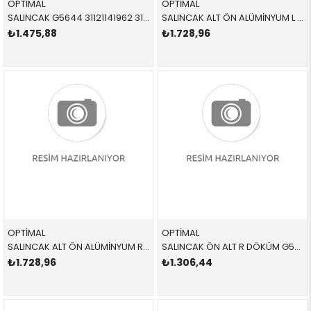
OPTİMAL
OPTİMAL
SALINCAK G5644 31121141962 31121141962 E39 3.5,4.0 ÖN-ALT SAĞ 1996-2004
SALINCAK ALT ÖN ALÜMİNYUM L G5508 31121139987 31121139987 E34,E32 SOL 1990-1996
₺1.475,88
₺1.728,96
OPTİMAL
OPTİMAL
SALINCAK ALT ÖN ALÜMİNYUM R G5509 31121139988 31121139988 E34,E32 SAĞ 1990-1996
SALINCAK ÖN ALT R DÖKÜM G5577 31121139992 31121139992 E24,E28,E34,E32 SAĞ 1982-1995
₺1.728,96
₺1.306,44