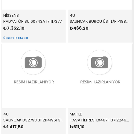
NİSSENS
4U
RADYATÖR SU 60743A 17111737760 17111737760 E34 1.8İ,2.0İ,2.5İ DÜZ-AC Lİ 1989-1996
SALINCAK BURCU ÜST L/R P18833 31121136605 31121136605 E34 M20,M50 SAĞ-SOL
₺7.352,10
₺466,20
ÜCRETSIZ KARGO
4U
MAHLE
SALINCAK D32798 31121141961 31121141961 E39 3.5,4.0 ÖN-ALT SOL 1996-2005
HAVA FİLTRESİ LX4671 13712246416 13712246416 E34,E36,E38,E39 M51 1991-2002
₺1.417,50
₺611,10