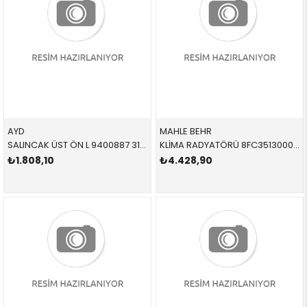
AYD
MAHLE BEHR
SALINCAK ÜST ÖN L 9400887 31121141717 31121141717 E39 M52,M54 SOL 1996-2004
KLİMA RADYATÖRÜ 8FC351300001,AC277000S 64538378438 64538378438 E39,E52 2.0,3.0,4.0 1998-2003
₺1.808,10
₺4.428,90