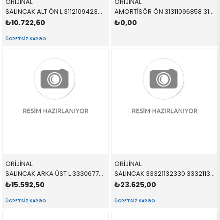
ORİJİNAL
ORİJİNAL
SALINCAK ALT ÖN L 31121094233 31122341219 31122341219 E39 SOL 1996-2005
AMORTİSÖR ÖN 31311096858 31311096858 31311096858 E39 M51,M52,M54,M47,M57 SAĞ-SOL 1996-2003
₺10.722,60
₺0,00
ÜCRETSIZ KARGO
ORİJİNAL
ORİJİNAL
SALINCAK ARKA ÜST L 33306772241 33322347991 33322347991 E39,E60,E61,E63,E64,E65,E66 SOL 1998-2010
SALINCAK 33321132330 33321132330 33321132330 E28,E34 ARKA SAĞ 1985-1996
₺15.592,50
₺23.625,00
ÜCRETSIZ KARGO
ÜCRETSIZ KARGO