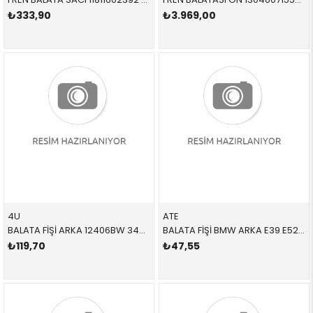
₺333,90
₺3.969,00
4U
ATE
BALATA FİŞİ ARKA 12406BW 34351163066 34351163066 E39 1996-2003
BALATA FİŞİ BMW ARKA E39 E52 5 SERİSİ Z8 1996-2003
₺119,70
₺47,55