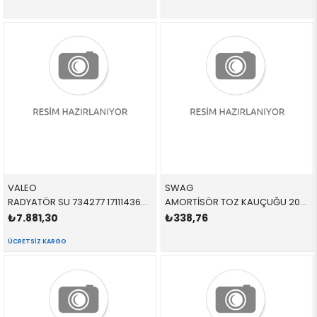
VALEO
SWAG
RADYATÖR SU 734277 17111436060 17111436060 E39,E38 M52,M54,M62 99 SONRASI >09/98 34/65/10
AMORTİSÖR TOZ KAUÇUĞU 20870008 33531135624 33531135624 E34,E32,E38 1.8,2.0,2.5,3.0,3.5 ARKA SAĞ-SOL 1982-1996
₺7.881,30
₺338,76
ÜCRETSIZ KARGO