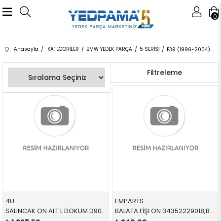
0
Anasayfa
KATEGORİLER
BMW YEDEK PARÇA
5 SERİSİ
E39 (1996-2004)
Sıralama
Filtreleme
4U
EMPARTS
SALINCAK ÖN ALT L DÖKÜM D90727 31121139991 31121139991 E24,E28,E34,E32 SOL 1982-1995
BALATA FİŞİ ÖN 34352229018,BWS0219 34352229018 34352229018 E39 1996-2003