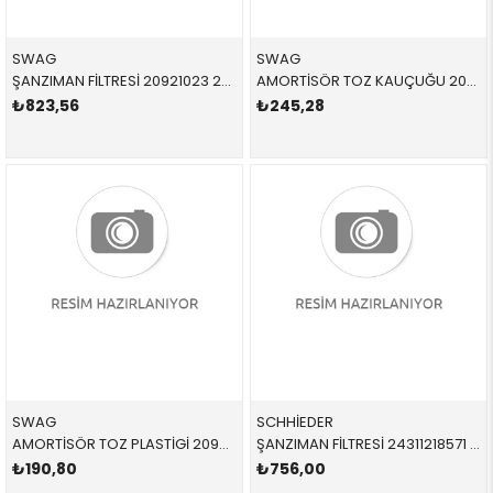
SWAG
SWAG
ŞANZIMAN FİLTRESİ 20921023 24341423376 24341423376 E38,E39,E46 M52,M54 1995-2003
AMORTİSÖR TOZ KAUÇUĞU 20560002 31331140140 31331140140 E32,E34,E36,E39,E38,E31 1.8,2.0,3.0,4.0 ÖN SAĞ-SOL 1982-2003
₺823,56
₺245,28
SWAG
SCHHİEDER
AMORTİSÖR TOZ PLASTİGİ 20931538 31331091868 31331091868 E39 2.0,2.5,3.0 ÖN SAĞ-SOL 1996-2002
ŞANZIMAN FİLTRESİ 24311218571 24311218571 24311218571 E31,E32,E34 M20 1981-1991
₺190,80
₺756,00