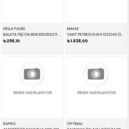
HELLA PAGID
MAHLE
BALATA FİŞİ ÖN 8DK355250271 34352229018 34352229018 E39 1996-2003
YAKIT FİLTRESİ KL104 13321407299 13327831089 E39,E52 M5 1993-2001
₺296,10
₺1.638,00
RAPRO
OPTİMAL