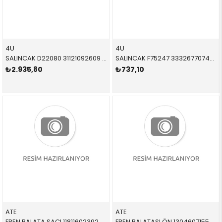
4U
4U
SALINCAK D22080 31121092609 31121092609 E39 3.5,4.0 ÖN-ÜST SOL 1996-2004
SALINCAK F75247 33326770749 33326770749 E39 TAŞIYICI KOL SAĞ-SOL 1996-2005
₺2.935,80
₺737,10
ATE
ATE
FREN BALATA SACI 11811602392 34111164611 34116752424 E31,E38,E39,X3,X5 2.0,2.5,2.8,3.0 ÖN 1996-2004
FREN BALATASI ÖN 13046071552 34116761280 34116761279 E39 M51,M52,M54,M57 1996-2004