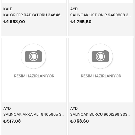
KALE
AYD
KALORİFER RADYATÖRÜ 346465 64111384725 64111384725 E34 1.8,2.0,2.4,2.5,3.0,3.5,M5,M20,M40 1982-1996
SALINCAK ÜST ÖN R 9400888 31121141718 31121141718 E39 M52,M54 SAĞ 1996-2004
₺1.953,00
₺1.795,50
AYD
AYD
SALINCAK ARKA ALT 9405965 33326768791 33326768791 E39,E38 SAĞ-SOL 1992-2003
SALINCAK BURCU 9601299 33321125665 33321125665 E28,E24,E23,E34,E32 ARKA-GÖZLÜK SAĞ-SOL 1981-1996
₺517,08
₺768,60