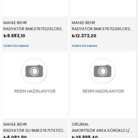
MAHLE BEHR
MAHLE BEHR
RADYATÖR 8MK376712231,CR281000P 17111702969 17111702969 E39 2.0İ,2.8İ,3.5İ,4.0İ,M52 99 A KADAR 1991-1999
RADYATÖR 8MK376712391,CR288000P 17112247345 17112247345 E39 2.0D,2.5D,3.0d 1992-2003
₺9.683,10
₺12.373,20
ÜCRETSIZ KARGO
ÜCRETSIZ KARGO
MAHLE BEHR
ORİJİNAL
RADYATÖR SU 8MK376717471/CR296001P 17111719305 17101728769 E34 M40,M43,M50 OTOMATİK 1989-1996
AMORTİSÖR ARKA KÖRÜKLÜ L/R 37121093919 37121093919 37121093919 E39 2.0,2.3,2.5,3.0 SAĞ-SOL 1996-2002
₺8.082,90
₺26.888,40