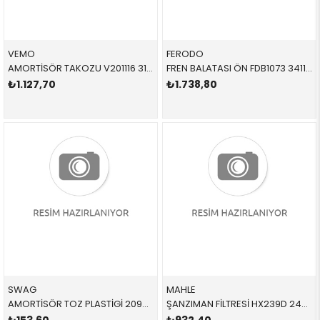
VEMO
FERODO
AMORTİSÖR TAKOZU V201116 31331139452 31331139452 E34,E24,E28,E30 1.6,1.8,2.0,2.4,2.5,M3 ÖN SAĞ-SOL 1980-1995
FREN BALATASI ÖN FDB1073 34116761280 34116761279 E39 M51,M52,M54,M57 1996-2004
₺1.127,70
₺1.738,80
SWAG
MAHLE
AMORTİSÖR TOZ PLASTİGİ 20936074 31331137932 31331137932 E36,E39,E38,E52 1.6,1.8,2.0,2.5,M3 ÖN SAĞ-SOL 1991-1998
ŞANZIMAN FİLTRESİ HX239D 24341423376 24341423376 E38,E39,E46 M52,M54 CONTALI 1995-2003