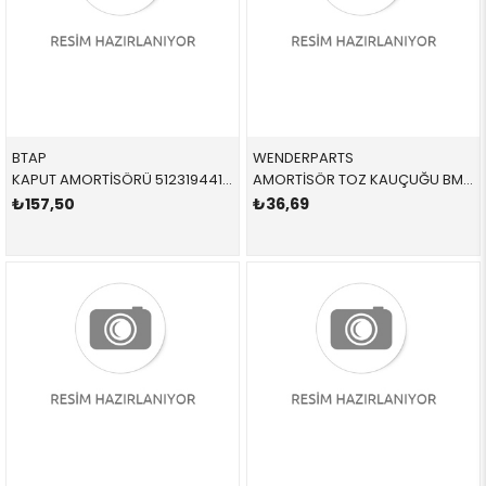
BTAP
WENDERPARTS
KAPUT AMORTİSÖRÜ 51231944119 51231944119 51231944119 E34 SAĞ-SOL 1990-1996
AMORTİSÖR TOZ KAUÇUĞU BMW ARKA SAĞ-SOL E34 E32 E38 5 SERİSİ 7 SERİSİ 1982-1996 33531135624 33531135624
₺157,50
₺36,69