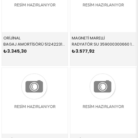
ORİJİNAL
MAGNETİ MARELLİ
BAGAJ AMORTİSÖRÜ 51242231663 51242231663 51242231663 E46,E34 ARKA SAĞ-SOL 1991-2003
RADYATÖR SU 359000300660 17111719306 17111719306 E34 1.8,2.0 DÜZ - AC Lİ Küçük tip 1989-1996 440/439/32 MM
₺3.345,30
₺3.577,92