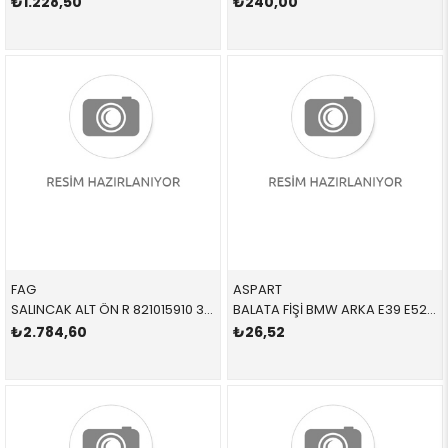
₺1.228,50
₺240,00
FAG
ASPART
SALINCAK ALT ÖN R 821015910 31122341296 31122341296 E39 SAĞ 1996-2004
BALATA FİŞİ BMW ARKA E39 E52 5 SERİSİ Z8 1996-2003
₺2.784,60
₺26,52