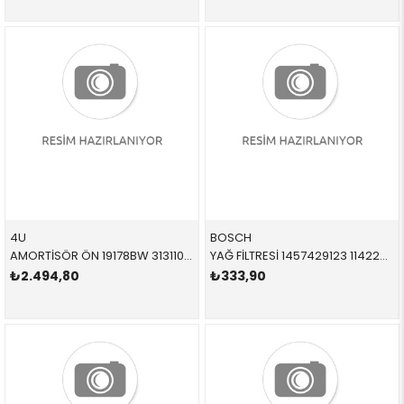
4U
BOSCH
AMORTİSÖR ÖN 19178BW 31311096848 31311096848 E39 3.5,4.0 SAĞ-SOL 1996-2003
YAĞ FİLTRESİ 1457429123 11422244332 11422244332 E34 E36 TD TDS 1991-1998
₺2.494,80
₺333,90