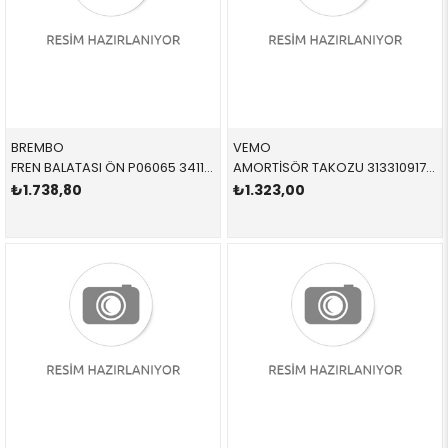
BREMBO
VEMO
FREN BALATASI ÖN P06065 34116761280 34116761279 E39 M51,M52,M54,M57 1996-2004
AMORTİSÖR TAKOZU 31331091708 31331091708 31331091708 E39 4.0 ÖN SAĞ-SOL 1996-2003
₺1.738,80
₺1.323,00