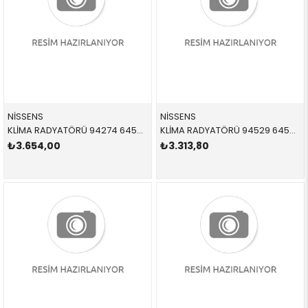
NİSSENS
NİSSENS
KLİMA RADYATÖRÜ 94274 64538391647 64538391647 E39 2.0,3.0,4.0 1996-1998
KLİMA RADYATÖRÜ 94529 64538378438 64538378438 E39,E52 2.0,3.0,4.0 1998-2003
₺3.654,00
₺3.313,80