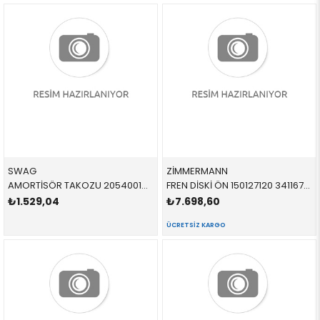
SWAG
ZİMMERMANN
AMORTİSÖR TAKOZU 20540014 33521091711 33521091711 E39 2.0,3.0,4.0 ARKA-EDC Lİ SAĞ-SOL 1996-2003
FREN DİSKİ ÖN 150127120 34116757747 34116757747 E31,E32,E39 4.0,5.0 1991-2003
₺1.529,04
₺7.698,60
ÜCRETSIZ KARGO