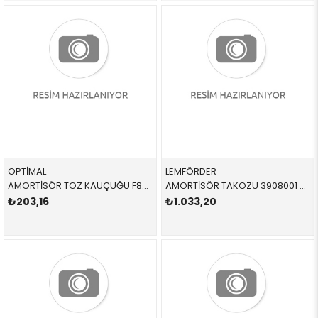
OPTİMAL
LEMFÖRDER
AMORTİSÖR TOZ KAUÇUĞU F85869 31331140140 31331140140 E32,E34,E36,E39,E38,E31 1.8,2.0,3.0,4.0 ÖN SAĞ-SOL 1982-2003
AMORTİSÖR TAKOZU 3908001 31331139452 31331139452 E34,E24,E28,E30 1.6,1.8,2.0,2.4,2.5,M3 ÖN SAĞ-SOL 1980-1995
₺203,16
₺1.033,20