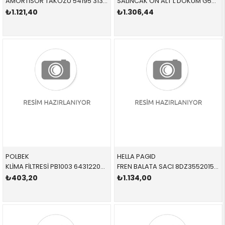
AMORTİSÖR TAKOZU 54195 31331139452 31331139452 E34,E24,E28,E30 1.6,1.8,2.0,2.4,2.5,M3 ÖN SAĞ-SOL 1980-1995
SALINCAK ÖN ALT L DÖKÜM G5576 31121139991 31121139991 E24,E28,E34,E32 SOL 1982-1995
₺1.121,40
₺1.306,44
POLBEK
HELLA PAGID
KLİMA FİLTRESİ PB1003 64312207985 64312207985 E39 1996-2004
FREN BALATA SACI 8DZ355201551 34111164611 34116752424 E31,E38,E39,X3,X5 2.0,2.5,2.8,3.0 ÖN-SET 1996-2004
₺403,20
₺1.134,00