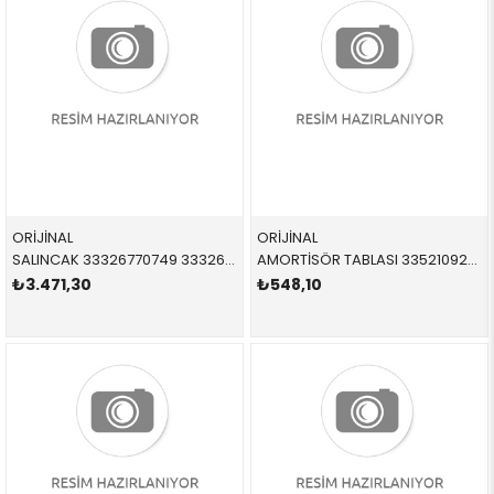
ORİJİNAL
ORİJİNAL
SALINCAK 33326770749 33326770749 33326770749 E39 TAŞIYICI KOL SAĞ-SOL 1996-2005
AMORTİSÖR TABLASI 33521092986 33521092986 33521092986 E36,E39,E38 ARA TABLA-ARKA SAĞ-SOL 1992-2003
₺3.471,30
₺548,10