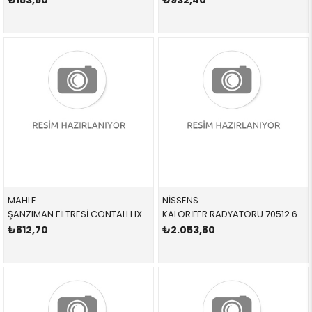
₺153,60
₺932,40
MAHLE
NİSSENS
ŞANZIMAN FİLTRESİ CONTALI HX163KIT 24341422513 24341422513 E34,E36 M50 1991-1997
KALORİFER RADYATÖRÜ 70512 64111393212 64111393212 E36,E39 1.6,1.8,2.0,2.3,M3 AC Lİ 1992-1998
₺812,70
₺2.053,80