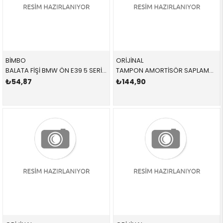
BİMBO
ORİJİNAL
BALATA FİŞİ BMW ÖN E39 5 SERİSİ 1996-2003
TAMPON AMORTİSÖR SAPLAMASI 07119900518 07119900518 7119900518 E39 2.0,2.3,2.5,3.0 ARKA SAĞ-SOL 1996-2005
₺54,87
₺144,90