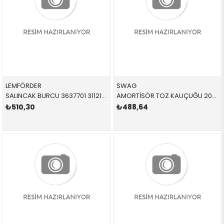
LEMFÖRDER
SWAG
SALINCAK BURCU 3637701 31121133710 31121133710 E34 ÜST SALINCAK BURCU SAĞ-SOL 1988-1995
AMORTİSÖR TOZ KAUÇUĞU 20921107 33531091031 33531091031 E39,E38 1.6,2.0,3.0 ARKA SAĞ-SOL 1996-2003
₺510,30
₺488,64