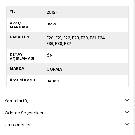
YIL
2012-
ARAÇ
BMW
MARKASI
KASA TİPİ
F20
F21
F22
F23
F30
F31
F34
F36
F80
F87
DETAY
ÖN
AÇIKLAMASI
MARKA
CORALS
Üretici Kodu
34389
Yorumlar
(0)
Ödeme Seçenekleri
Ürün Önerileri