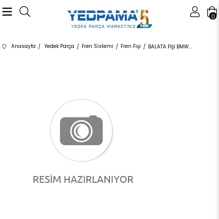
0
Anasayfa
Yedek Parça
Fren Sistemi
Fren Fişi
BALATA FİŞİ BMW ÖN F20 F21 F22 F23 F30 F31 F34 F36 F80 F87 1 SERİSİ 2 SERİSİ 3 SERİSİ 3 SERİSİ TOURİNG 4 SERİSİ 4 SERİSİ GT F80 M2 2012-