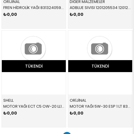
ORİJİNAL
DİĞER MALZEMELER
FREN HİDROLİK YAĞI 83132405978 83132405978 83132405978
ADBLUE SIVISI 1201205534 1201205534 83192295606
₺0,00
₺0,00
TÜKENDI
TÜKENDI
SHELL
ORİJİNAL
MOTOR YAĞI ECT C5 OW-20 LL17FE 83212463695 83212463695
MOTOR YAĞI 5W-30 ESP 1 LT 83210144451 83212365933 83212365933
₺0,00
₺0,00