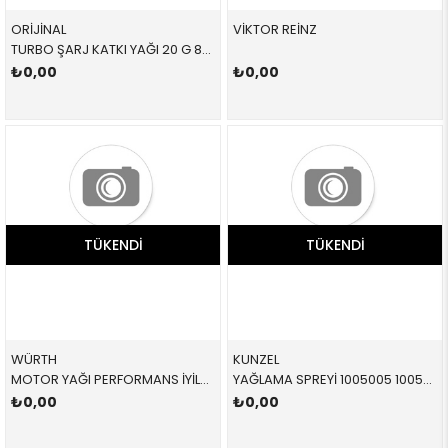
ORİJİNAL
VİKTOR REİNZ
TURBO ŞARJ KATKI YAĞI 20 G 83192362168 83192362168 83192362168 MİNİ,R52,R53
₺0,00
₺0,00
TÜKENDI
TÜKENDI
WÜRTH
KUNZEL
MOTOR YAĞI PERFORMANS İYİLEŞTİRİCİ 300ML 5861300300028 5861300300028 5861300300028 300 ML
YAĞLAMA SPREYİ 1005005 1005005 1005005 200 ML
₺0,00
₺0,00