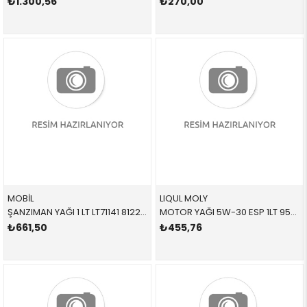
₺1.300,56
₺270,00
MOBİL
LIQUL MOLY
ŞANZIMAN YAĞI 1 LT LT71141 81229400272 83222305396 E30,E31,E32,E34,E36,E38,E39,E46,E53,E60,E61,E63,E6 SARI ATF LT71141 1 LİTRE
MOTOR YAĞI 5W-30 ESP 1LT 9506 83212365933 83212365933 E46,E53,E60,E61,E63,E64,E65,E66,E70,E71,E72,E81,E8 1 LİTRE
₺661,50
₺455,76