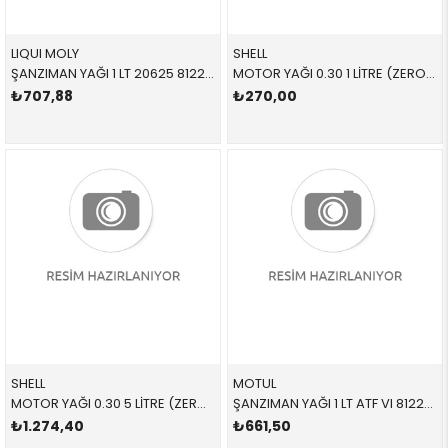
LIQUI MOLY
SHELL
ŞANZIMAN YAĞI 1 LT 20625 81229400272 81229400272 1 LT
MOTOR YAĞI 0.30 1 LİTRE (ZERO CARBON) STJLR035007 LR035007 LR035007
₺707,88
₺270,00
SHELL
MOTUL
MOTOR YAĞI 0.30 5 LİTRE (ZERO CARBON) STJLR035007 LR035007 LR035007
ŞANZIMAN YAĞI 1 LT ATF VI 81229400272 83222305396 E30,E31,E32,E34,E36,E38,E39,E46,E53,E60,E61,E63,E6 KIRMIZI ATF VI 1 LİTRE
₺1.274,40
₺661,50