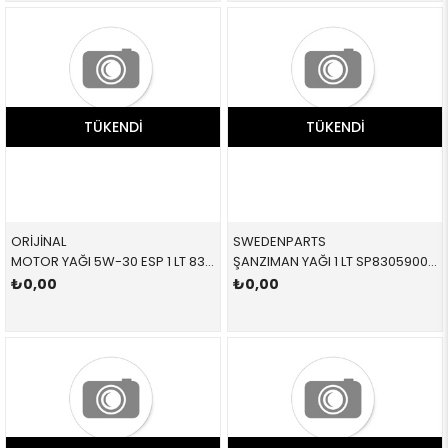
TÜKENDI
TÜKENDI
ORİJİNAL
SWEDENPARTS
MOTOR YAĞI 5W-30 ESP 1 LT 83210144451 83212365933 83212365933
ŞANZIMAN YAĞI 1 LT SP8305900 81229400272 81229400272 E30,E31,E32,E34,E36,E38,E39,E46,E53,E60,E61,E63,E6 SARI 6-İLERİ 1 LİTRE
₺0,00
₺0,00