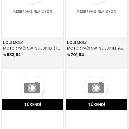
LIQUI MOLY
LIQUI MOLY
MOTOR YAĞI 5W-30 ESP 1LT (TOP TEC 4200) 8972 83212365933 83212365933 1 LT
MOTOR YAĞI 5W-30 ESP 1LT 9506 83212365933 83212365933 E46,E53,E60,E61,E63,E64,E65,E66,E70,E71,E72,E81,E8 1 LT
₺833,52
₺701,64
TÜKENDI
TÜKENDI