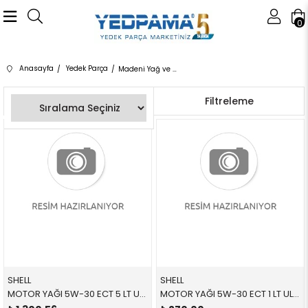
0
Anasayfa
Yedek Parça
Madeni Yağ ve Sarf Malzemeleri
Sıralama
Filtreleme
SHELL
SHELL
MOTOR YAĞI 5W-30 ECT 5 LT ULTRAECT530 83210144452 83210144452 E46,E53,E60,E61,E63,E64,E65,E66,E70,E71,E72,E81,E8 LL04 5 LİTRE
MOTOR YAĞI 5W-30 ECT 1 LT ULTRAECT530 83212365933 83212365933 E46,E53,E60,E61,E63,E64,E65,E66,E70,E71,E72,E81,E8 LL04 1 LİTRE