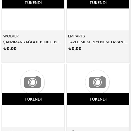
TÜKENDI
TÜKENDI
WOLVER
EMPARTS
ŞANZIMAN YAĞI ATF 6000 83210144451 83212365933 83212365933 E46,E53,E60,E61,E63,E64,E65,E66,E70,E71,E72,E81,E8 DCT/DSG/CVT 1 LİTRE
TAZELEME SPREYİ 150ML LAVANTA 14503 893764652 893764652
₺0,00
₺0,00
TÜKENDI
TÜKENDI