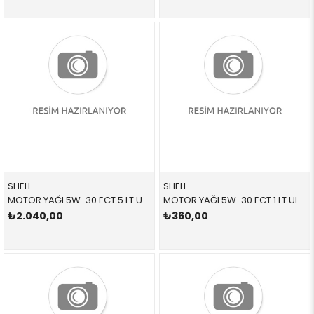
SHELL
SHELL
MOTOR YAĞI 5W-30 ECT 5 LT ULTRAECT530,550058158 83210144452 83210144452 E46,E53,E60,E61,E63,E64,E65,E66,E70,E71,E72,E81,E8 LL04 5 LİTRE
MOTOR YAĞI 5W-30 ECT 1 LT ULTRAECT530,550063484 83212365933 83212365933 E46,E53,E60,E61,E63,E64,E65,E66,E70,E71,E72,E81,E8 LL04 1 LİTRE
₺2.040,00
₺360,00