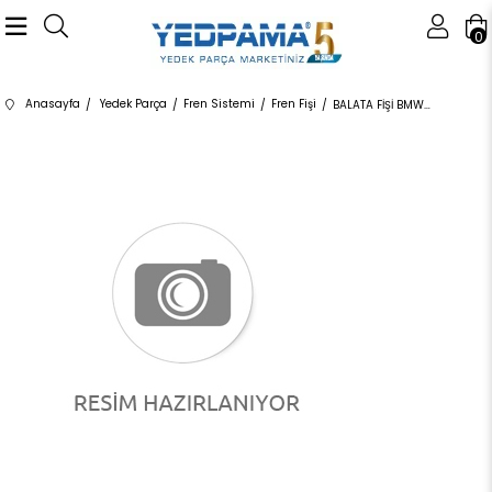
0
Anasayfa
Yedek Parça
Fren Sistemi
Fren Fişi
BALATA FİŞİ BMW ARKA F20 F21 F22 F23 F30 F31 F34 F80 F87 1 SERİSİ 2 SERİSİ 3 SERİSİ 3 SERİSİ TOURİNG 4 SERİSİ F80 M2 2012-2018