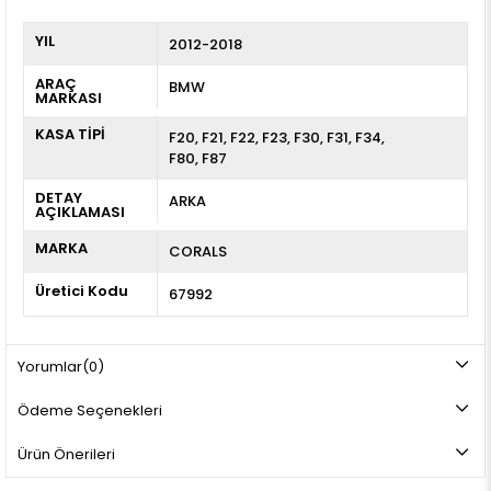
YIL
2012-2018
ARAÇ
BMW
MARKASI
KASA TİPİ
F20
F21
F22
F23
F30
F31
F34
F80
F87
DETAY
ARKA
AÇIKLAMASI
MARKA
CORALS
Üretici Kodu
67992
Yorumlar
(0)
Ödeme Seçenekleri
Ürün Önerileri