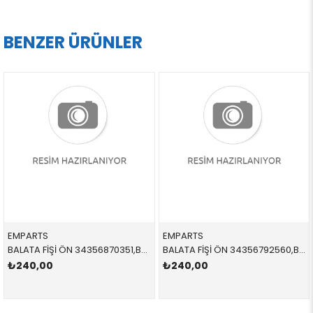
BENZER ÜRÜNLER
EMPARTS
EMPARTS
BALATA FİŞİ ÖN 34356870351,BWS1811 34356870351 34356870351 G01
BALATA FİŞİ ÖN 34356792560,BWS0287 34356792560 34356792560 E81,E87,E90,E91,E92,E93 2005-2012
₺240,00
₺240,00