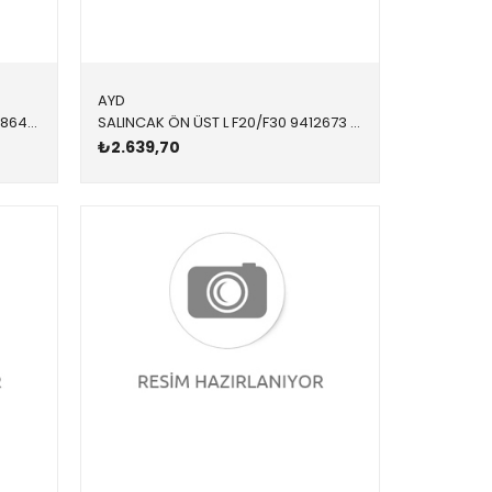
AYD
SALINCAK ÖN ALT R 3896101 31126864822 31126864822 F15,F16 SAĞ 2017-
SALINCAK ÖN ÜST L F20/F30 9412673 31126855741 31126855741 F20,F30,F32,F34,F36 SOL 2012-2019
₺2.639,70