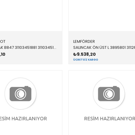
ROT
LEMFÖRDER
SALINCAK B847 31103451881 31103451881 E83 ÖN-ALT SOL 2008-2013
,10
₺9.538,20
ÜCRETSIZ KARGO