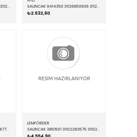
AYD
SALINCAK 9414349 31126850605 31126850605 F10,F11 2.5,2.8,3.0,Xİ ÖN-ALT SOL 2011-2019
SALINCAK 9414350 31126850606 31126850606 F10,F11 2.5,2.8,3.0,Xİ ÖN-ALT SAĞ 2011-2019
₺2.532,60
LEMFÖRDER
SALINCAK ÖN ALT L 9403435 31126770849 31122405859
SALINCAK 3851501 31102283575 31102283575 E87,E90,E92,E93,E82 M3 ÖN SOL 2005-2012
₺4.554,90