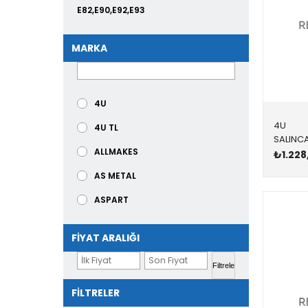
E82,E90,E92,E93
E60
MARKA
E83
F25,F26
4U
E39
4U
4U TL
E38
ALLMAKES
₺1.228
E36
AS METAL
E53
ASPART
E87,E90,E92,E93,E84
AYD
E70,E71
FIYAT ARALIĞI
BEARMACH
E60,E61
Filtrele
BGA
E63,E64
FILTRELER
BLUE PRİNT
E63,E64,E65,E66