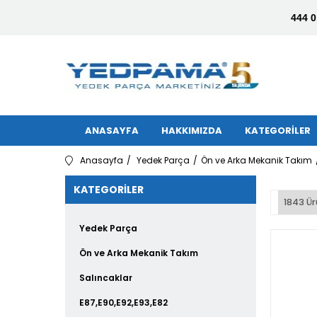
444 0
ANASAYFA
HAKKIMIZDA
KATEGORİLER
Anasayfa
Yedek Parça
Ön ve Arka Mekanik Takım
KATEGORILER
1843 Ü
Yedek Parça
Ön ve Arka Mekanik Takım
Salıncaklar
E87,E90,E92,E93,E82