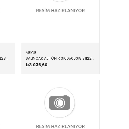
MEYLE
SALINCAK ALT ÖN R 821015910 31122341296 31122341296 E39 SAĞ 1996-2004
SALINCAK ALT ÖN R 3160500018 31122347965 31122347952 E60 SAĞ 2004-2011
₺3.036,60