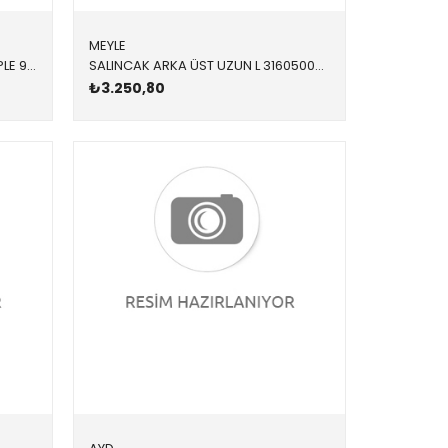
MEYLE
SALINCAK ÖN ALT L BURÇLU KOMPLE 9707497 31122339997 31122339997 E36 SOL 1992-1999
SALINCAK ARKA ÜST UZUN L 3160500041 33326796001 33326796001 E70,E71,F15,F85,F16,F86 SOL 2011-2019
₺3.250,80