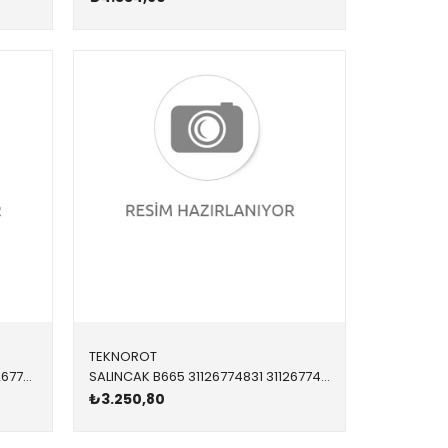
TEKNOROT
SALINCAK B938 31122347982 31126774828 E60,E61 3.0,2.0,2.5,Xİ ÖN-ALT SAĞ 2004-2012
SALINCAK B665 31126774831 31126774831 E63,E64,E65,E66 ÖN-ÜST SOL 2004-2011
₺3.250,80