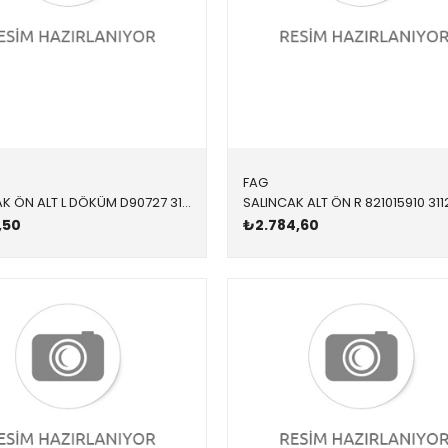
FAG
SALINCAK ÖN ALT L DÖKÜM D90727 31121139991 31121139991 E24,E28,E34,E32 SOL 1982-1995
,50
₺2.784,60