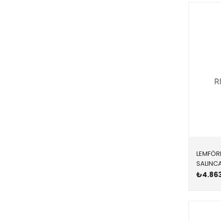
G11,G12
1994-2001
F55,F56,F57
F54,F60
R50,R52,R53
R60,R61
R56,R55,R57,R58,R59
F54,F55,F56,F57
R55,R56,R57,R58,R59
F45,F46,F48,F39
LEMFÖR
R50,R53
₺4.86
VOGUE
FREELANDER 1
FREELANDER 2