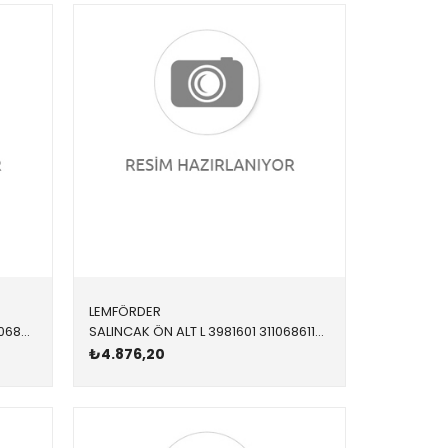
LEMFÖRDER
SALINCAK 3983101 31106861181 31106861181 G30,G31 ÖN-ALT SOL 2017-
SALINCAK ÖN ALT L 3981601 31106861177 31106861177 G30,G31 1.6,1.8.2.0,3.0 ÖN-ALT SOL 2017-
₺4.876,20