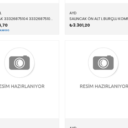
L
AYD
SALINCAK 33326875104 33326875104 33326875104 G12,G11,G15,G30,G31 ARKA SAĞ-SOL 2018-
4,70
₺3.301,20
 KARGO