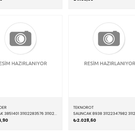
DER
TEKNOROT
SALINCAK 3851401 31102283576 31102283576 E87,E90,E92,E93,E82 M3 ÖN SAĞ 2005-2012
4,90
₺2.028,60