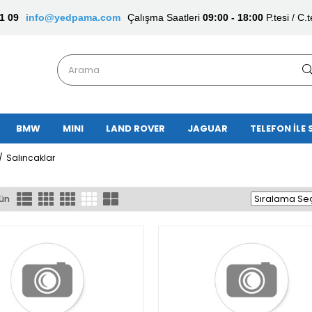
1 09
info@yedpama.com
Çalışma Saatleri
09:00 - 18:00
P.tesi / C.t
BMW
MINI
LAND ROVER
JAGUAR
TELEFON İLE 
Salıncaklar
rün