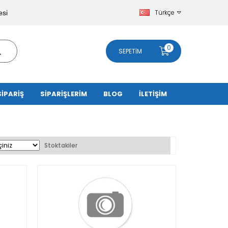
Türkçe
esi
0
SEPETIM
SİPARİŞ
SİPARİŞLERİM
BLOG
İLETİŞİM
Stoktakiler