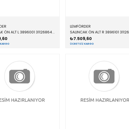
DER
LEMFÖRDER
SALINCAK ÖN ALT L 3896001 31126864821 31126864821 F15,F16 SOL 2017-
9,60
₺7.509,60
 KARGO
ÜCRETSIZ KARGO