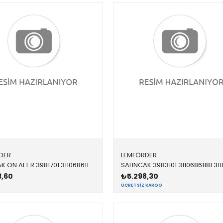
DER
LEMFÖRDER
SALINCAK ÖN ALT R 3981701 31106861178 31106861178 G30,G31 1.8,2.0,3.0,4.0 ÖN-ALT SAĞ 2017-
3,60
₺5.298,30
ÜCRETSIZ KARGO