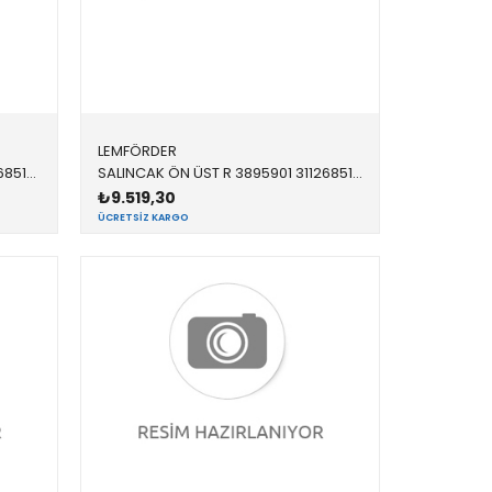
LEMFÖRDER
SALINCAK ÖN ÜST L 3895801 31126851691 31126851691 F15 SOL 2017-
SALINCAK ÖN ÜST R 3895901 31126851692 31126851692 F15 SAĞ 2017-
₺9.519,30
ÜCRETSIZ KARGO