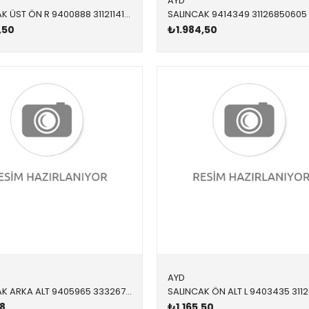
AYD
SALINCAK ÜST ÖN R 9400888 31121141718 31121141718 E39 M52,M54 SAĞ 1996-2004
,50
₺1.984,50
AYD
SALINCAK ARKA ALT 9405965 33326768791 33326768791 E39,E38 SAĞ-SOL 1992-2003
8
₺1.165,50