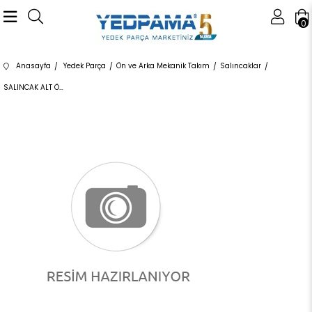
0
Anasayfa
Yedek Parça
Ön ve Arka Mekanik Takım
Salıncaklar
SALINCAK ALT ÖN R G5903 31126854728 31126854728 F20,F21,F22,F23,F30,F32,F34,F36 SAĞ 2012-2019