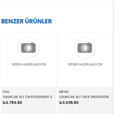
BENZER ÜRÜNLER
FAG
MEYLE
SALINCAK ALT ÖN R 821015910 31122341296 31122341296 E39 SAĞ 1996-2004
SALINCAK ALT ÖN R 3160500018 31122347965 31122347952 E60 SAĞ 2004-2011
₺2.784,60
₺3.036,60