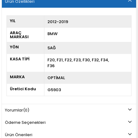
Ürün Özellikleri
YIL
2012-2019
ARAÇ
BMW
MARKASI
YÖN
SAĞ
KASA TİPİ
F20
F21
F22
F23
F30
F32
F34
F36
MARKA
OPTİMAL
Üretici Kodu
G5903
Yorumlar
(0)
Ödeme Seçenekleri
Ürün Önerileri