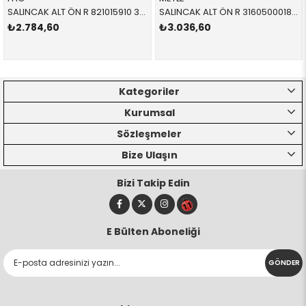
SALINCAK ALT ÖN R 821015910 31122341296 31122341296 E39 SAĞ 1996-2004
SALINCAK ALT ÖN R 3160500018 31122347965 31122347952 E60 SAĞ 2004-2011
₺2.784,60
₺3.036,60
Kategoriler
Kurumsal
Sözleşmeler
Bize Ulaşın
Bizi Takip Edin
E Bülten Aboneliği
GÖNDER