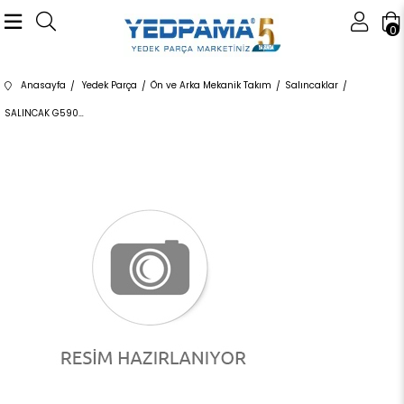
0
Anasayfa
Yedek Parça
Ön ve Arka Mekanik Takım
Salıncaklar
SALINCAK G5900 31126854723 31126854723 F20,F21,F22,F23,F30,F32,F34,F36 DX ÖN-ÜST SOL 2012-