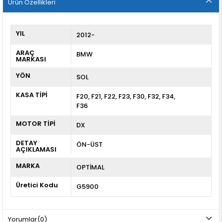
Ürün Özellikleri
YIL
2012-
ARAÇ
BMW
MARKASI
YÖN
SOL
KASA TİPİ
F20
F21
F22
F23
F30
F32
F34
F36
MOTOR TİPİ
DX
DETAY
ÖN-ÜST
AÇIKLAMASI
MARKA
OPTİMAL
Üretici Kodu
G5900
Yorumlar
(0)