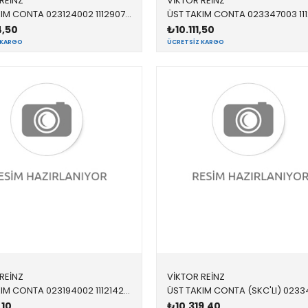
REİNZ
VİKTOR REİNZ
ÜST TAKIM CONTA 023124002 11129070615 11129070615 E36 M44
4,50
₺10.111,50
 KARGO
ÜCRETSIZ KARGO
REİNZ
VİKTOR REİNZ
ÜST TAKIM CONTA 023194002 11121427826 11121427826 E36,E38,E39 M52 SKC VAR 1996 >
,10
₺10.319,40