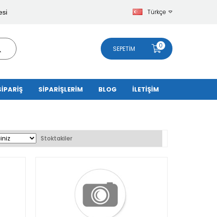
Türkçe
esi
0
SEPETIM
SİPARİŞ
SİPARİŞLERİM
BLOG
İLETİŞİM
Stoktakiler