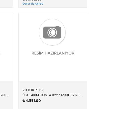
ÜCRETSIZ KARGO
VİKTOR REİNZ
ÜST TAKIM CONTA 022781501 11121730252 11121730252 E34,E36 M50 VANOSSUZ
ÜST TAKIM CONTA 022782001 11121730253 11121730253 E34,E36 M50 325/525 > 1993
₺4.851,00