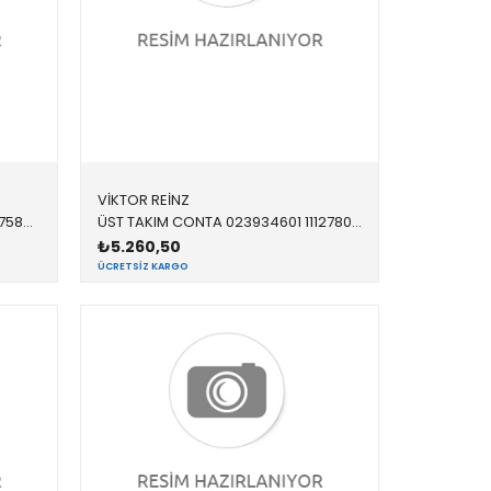
VİKTOR REİNZ
ÜST TAKIM CONTA 021069701 11127588418 11127588418 E84,E89,F01,F02,F06,F07,F10,F11,F12,F13,F15,F16,F1 N20,N26
ÜST TAKIM CONTA 023934601 11127807293 11127807293 E60,E61,E81,E82,E83,E84,E87,E88,E90,E91,E92,E93 N47
₺5.260,50
ÜCRETSIZ KARGO