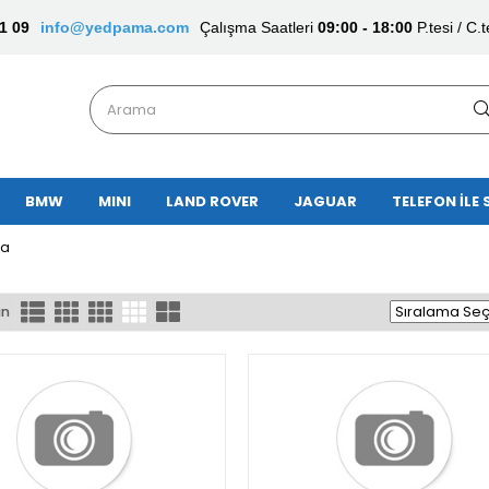
1 09
info@yedpama.com
Çalışma Saatleri
09:00 - 18:00
P.tesi / C.t
BMW
MINI
LAND ROVER
JAGUAR
TELEFON İLE 
ta
ün