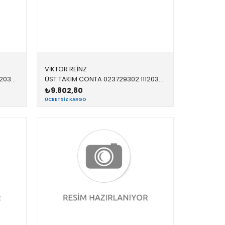
VİKTOR REİNZ
ÜST TAKIM CONTA 023728302 11120391679 11120391679 E81,E87,E90 N45,N45N SKC YOK
ÜST TAKIM CONTA 023729302 11120391974 11120391974 E60,E81,E82,E84,E87,E88,E90,E91,E92,E93, N46,N46N
₺9.802,80
ÜCRETSIZ KARGO