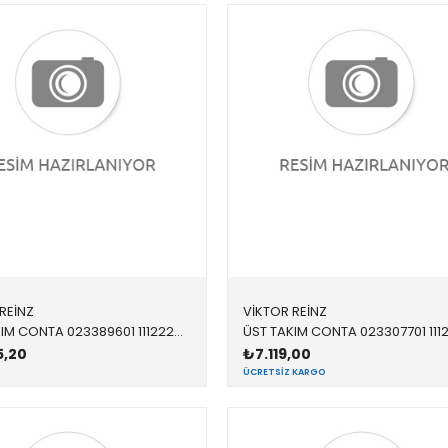
REİNZ
VİKTOR REİNZ
ÜST TAKIM CONTA 023389601 11122247501 11122247501 E39,E46 M47
5,20
₺7.119,00
ÜCRETSIZ KARGO