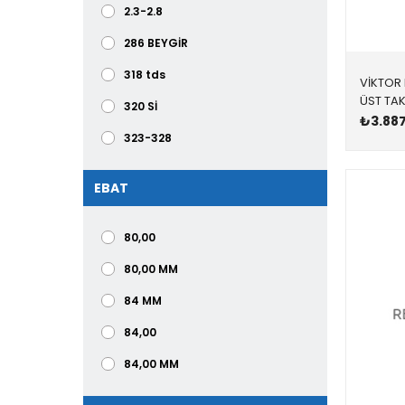
2.3-2.8
286 BEYGİR
318 tds
VİKTOR 
320 Sİ
₺3.887
323-328
324-524 d-td
EBAT
325
325,525
80,00
325/525
80,00 MM
535
84 MM
545-745
84,00
650
84,00 MM
760 Lİ
84,00 MM