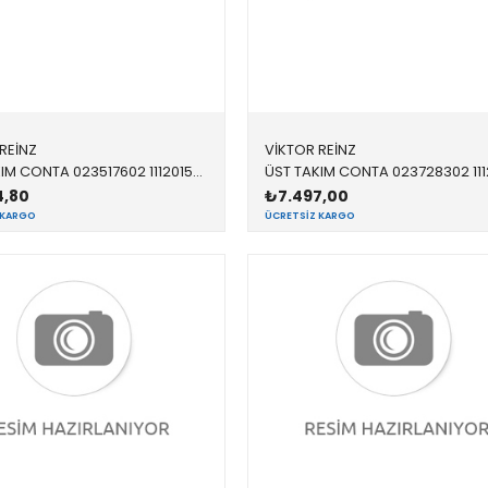
REİNZ
VİKTOR REİNZ
ÜST TAKIM CONTA 023517602 11120150670 11120150670 E46,E53,E60,E61,E65,E66,E83 M57N
4,80
₺7.497,00
 KARGO
ÜCRETSIZ KARGO