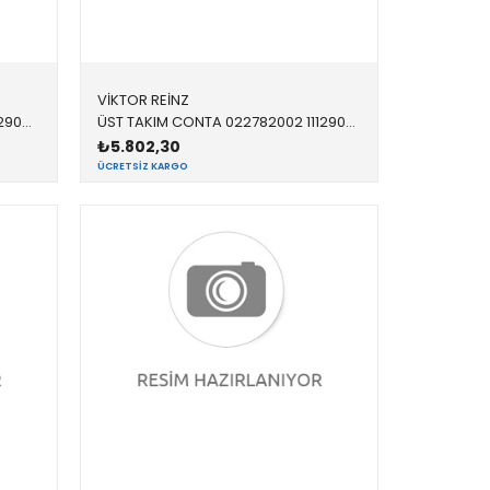
VİKTOR REİNZ
ÜST TAKIM CONTA 022848501 11129063333 11129063333 E30,E36 M42 > 09/1992
ÜST TAKIM CONTA 022782002 11129064467 11129064467 E34,E36 M50 325
₺5.802,30
ÜCRETSIZ KARGO