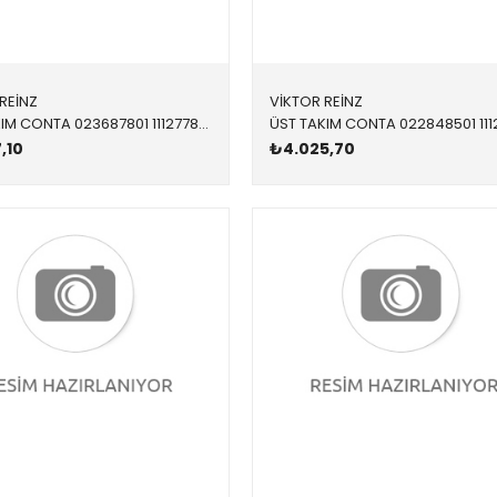
REİNZ
VİKTOR REİNZ
ÜST TAKIM CONTA 023687801 11127788072 11127788072 E46,E60,E61,E83,E87,E90,E91 M47N,M47N2
,10
₺4.025,70