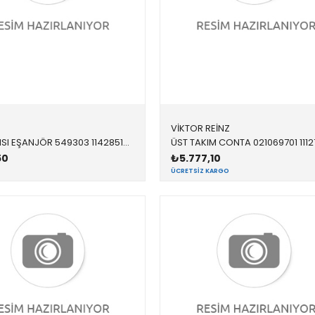
VİKTOR REİNZ
CONTA ISI EŞANJÖR 549303 11428516396 11428516396 F10,F20,F30,F32,F34,F36,E90,E92,E93,F01,F02,X1,X3, N47N,N57N
50
₺5.777,10
ÜCRETSIZ KARGO