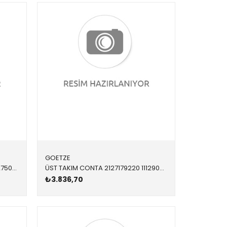
GOETZE
ÜST TAKIM CONTA 023307701 11127507597 11127507597 E36,E39,E46,E53,E60,E85 M54 > 09/2002
ÜST TAKIM CONTA 2127179220 11129070058 11129070058 E34,E36 M51 09/1992 >
₺3.836,70