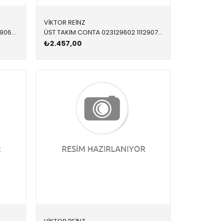
VİKTOR REİNZ
ÜST TAKIM CONTA 023182102 11129069055 11129069055 E31,E38,E39 M62 > 09/1998
ÜST TAKIM CONTA 023129602 11129070058 11129070058 E34,E36 M51 09/1992 >
₺2.457,00