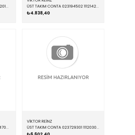
VİKTOR REİNZ
ÜST TAKIM CONTA 023347003 11120141055 11120141055 E36,E39,E46,E53,E60,E61,E65,E66,E83,E85 M54 SKC VAR 80,00 MM
ÜST TAKIM CONTA 023194502 11121427825 11121427825 E36,E39 M52 1996 > 80,00
₺4.838,40
VİKTOR REİNZ
ÜST TAKIM CONTA (SKC'LI) 023347001 11121436822 11121436821 E36,E39,E46 M52 SKC VAR 09/1998 >
ÜST TAKIM CONTA 023729301 11120308857 11120308857 E46,E83,E85 N42,N46 SKC YOK
₺6.602,40