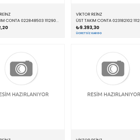
REİNZ
VİKTOR REİNZ
ÜST TAKIM CONTA 022848503 11129066434 11129066434 E36 M42 09/1993 >
2,20
₺9.393,30
ÜCRETSIZ KARGO