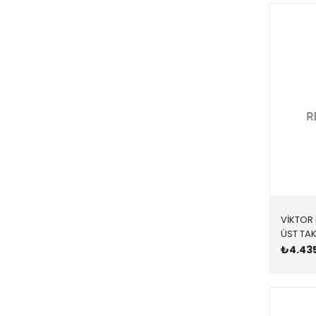
09/1998 >
1983 >
1996 >
VİKTOR 
₺4.43