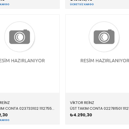
 KARGO
ÜCRETSIZ KARGO
REİNZ
VİKTOR REİNZ
ÜST TAKIM CONTA 023733102 11127551822 11127551822 E60,E61,E63,E64,E65,E66,E70 N62N 650
2,30
₺4.290,30
 KARGO