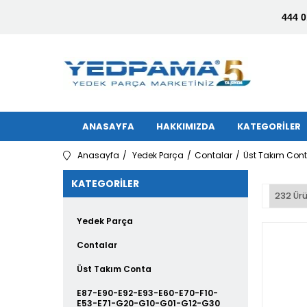
444 0
ANASAYFA
HAKKIMIZDA
KATEGORİLER
Anasayfa
Yedek Parça
Contalar
Üst Takım Con
KATEGORILER
232 Ür
Yedek Parça
Contalar
Üst Takım Conta
E87-E90-E92-E93-E60-E70-F10-
E53-E71-G20-G10-G01-G12-G30