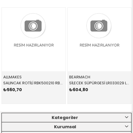
ALLMAKES
BEARMACH
SALINCAK ROTİLİ RBK500210 RBK500210 RBK500210 VOGUE ÜST-ÖN SAĞ-SOL 2002-2012
SİLECEK SÜPÜRGESİ LR033029 LR033029 LR033029
₺560,70
₺604,80
Kategoriler
Kurumsal