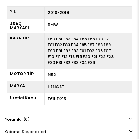
YIL
2010-2019
ARAÇ
BMW
MARKASI
KASA TİPİ
E60 E61 E63 E64 E65 E66 E70 E71
E81 E82 E83 E84 E85 E87 E88 E89
E90 E91 E92 E93 F01 F02 F06 F07
F10 F11 F12 F13 F15 F20 F21 F22 F23
F30 F31 F32 F33 F34 F36
MOTOR TİPİ
N52
MARKA
HENGST
Üretici Kodu
E61HD215
Yorumlar
(0)
Ödeme Seçenekleri