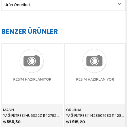
Ürün Önerileri
BENZER ÜRÜNLER
MANN
ORİJİNAL
YAĞ FİLTRESİ HU6022Z 11427826799 11428583898 F15 F20 F21 F22 F23 F26 F30 F31 F32 F33 F34 F36 G0 3.0 4.0 M2 2017-2019
YAĞ FİLTRESİ 11428507683 11428507683 11428507683 E60 E61 E63 E64 E65 E66 E70 E71 E81 E82 E83 E84 E8 N47N 2010-2017
₺856,80
₺1.915,20