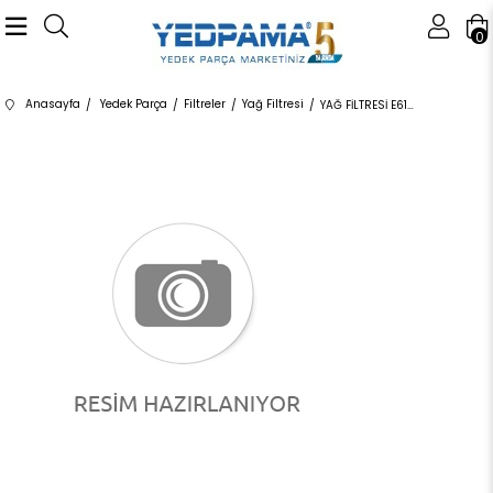
0
Anasayfa
Yedek Parça
Filtreler
Yağ Filtresi
YAĞ FİLTRESİ E61HD215 11427953129 11427953129 E60 E61 E63 E64 E65 E66 E70 E71 E81 E82 E83 E84 E8 N52 2010-2019