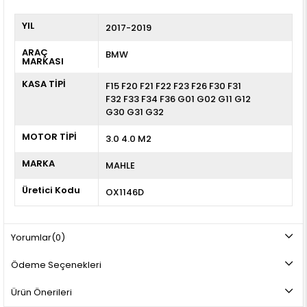
YIL
2017-2019
ARAÇ
BMW
MARKASI
KASA TİPİ
F15 F20 F21 F22 F23 F26 F30 F31
F32 F33 F34 F36 G01 G02 G11 G12
G30 G31 G32
MOTOR TİPİ
3.0 4.0 M2
MARKA
MAHLE
Üretici Kodu
OX1146D
Yorumlar
(0)
Ödeme Seçenekleri
Ürün Önerileri