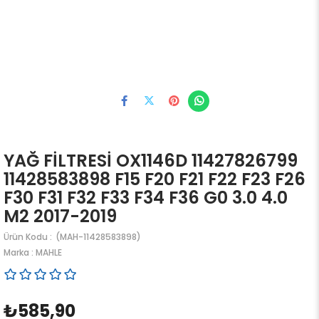
YAĞ FİLTRESİ OX1146D 11427826799
11428583898 F15 F20 F21 F22 F23 F26
F30 F31 F32 F33 F34 F36 G0 3.0 4.0
M2 2017-2019
(MAH-11428583898)
Marka
:
MAHLE
₺585,90