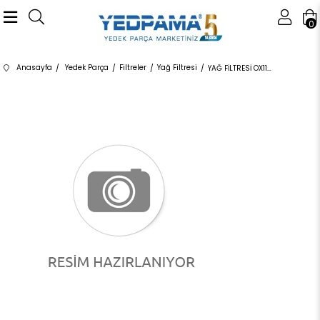
0
Anasayfa
Yedek Parça
Filtreler
Yağ Filtresi
YAĞ FİLTRESİ OX1146D 11427826799 11428583898 F15 F20 F21 F22 F23 F26 F30 F31 F32 F33 F34 F36 G0 3.0 4.0 M2 2017-2019