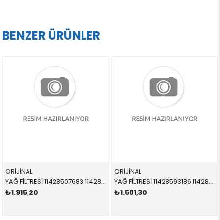
BENZER ÜRÜNLER
ORİJİNAL
ORİJİNAL
YAĞ FİLTRESİ 11428507683 11428507683 11428507683 E60 E61 E63 E64 E65 E66 E70 E71 E81 E82 E83 E84 E8 N47N 2010-2017
YAĞ FİLTRESİ 11428593186 11428593186 11428593186 F39 F45 F46 F48 B37B B47B 2017-2019
₺1.915,20
₺1.581,30