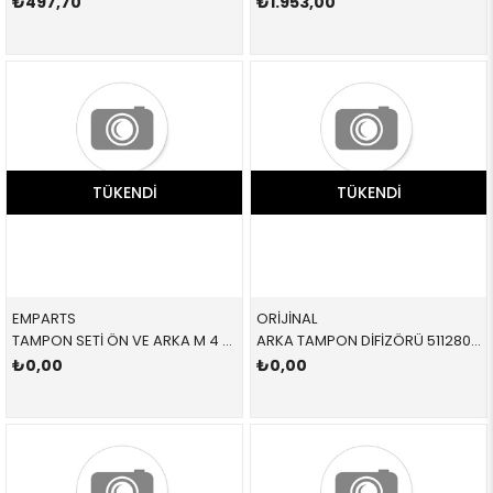
₺497,70
₺1.953,00
TÜKENDI
TÜKENDI
EMPARTS
ORİJİNAL
TAMPON SETİ ÖN VE ARKA M 4 PDC 51118060880 51118060880 51118060880 F32
ARKA TAMPON DİFİZÖRÜ 51128098694 51128098694 51128098694 G30
₺0,00
₺0,00