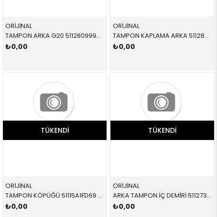
ORİJİNAL
ORİJİNAL
TAMPON ARKA G20 51128099905 51128099905 51128099905
TAMPON KAPLAMA ARKA 51128090076 51128090076 51128090076
₺0,00
₺0,00
TÜKENDI
TÜKENDI
ORİJİNAL
ORİJİNAL
TAMPON KÖPÜĞÜ 51115A1FD69 51115A1FD69 51115A1FD69
ARKA TAMPON İÇ DEMİRİ 51127389375 51127389375 51127389375 MİNİ,F60 MİNİ COUNTRYMAN
₺0,00
₺0,00