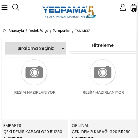
0
Anasayfa
Yedek Parça
Tamponlar
TANIMSIZ
Sıralama
Filtreleme
EMPARTS
ORİJİNAL
ÇEKİ DEMİR KAPAĞI G20 51128099902 51128099902 51128099902 G20 ARKA
ÇEKİ DEMİR KAPAĞI G20 51128099902 51128099902 51128099902