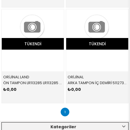
TÜKENDI
TÜKENDI
ORİJİNAL LAND
ORİJİNAL
ÖN TAMPON LR113285 LR113285 LR113285
ARKA TAMPON İÇ DEMİRİ 51127389375 51127389375 51127389375 MİNİ,F60 MİNİ COUNTRYMAN
₺0,00
₺0,00
1
Kategoriler