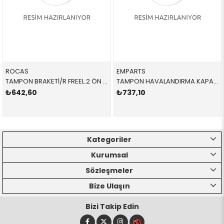
ROCAS
EMPARTS
TAMPON BRAKETİ/R FREEL.2 ÖN LR029748R LR029748 LR029748
TAMPON HAVALANDIRMA KAPAĞI / R 51748079722 51748079722 51748079722 G20
₺642,60
₺737,10
Kategoriler
Kurumsal
Sözleşmeler
Bize Ulaşın
Bizi Takip Edin