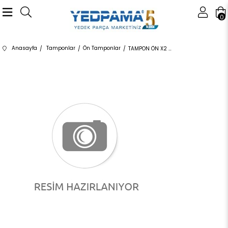
0
Anasayfa
Tamponlar
Ön Tamponlar
TAMPON ÖN X2 51117499445 51117499445 51117499445