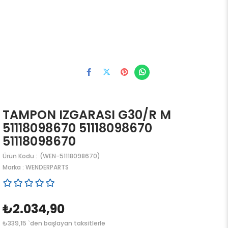
TAMPON IZGARASI G30/R M
51118098670 51118098670
51118098670
(WEN-51118098670)
Marka
:
WENDERPARTS
₺2.034,90
₺339,15
`den başlayan taksitlerle