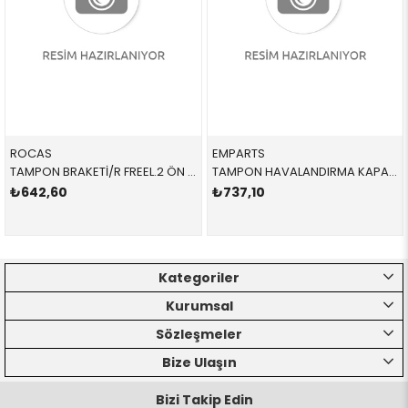
ROCAS
EMPARTS
TAMPON BRAKETİ/R FREEL.2 ÖN LR029748R LR029748 LR029748
TAMPON HAVALANDIRMA KAPAĞI / R 51748079722 51748079722 51748079722 G20
₺642,60
₺737,10
Kategoriler
Kurumsal
Sözleşmeler
Bize Ulaşın
Bizi Takip Edin