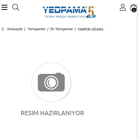
0
Anasayfa
Tamponlar
Ön Tamponlar
TAMPON IZGARASI G30/R M 51118098670 51118098670 51118098670