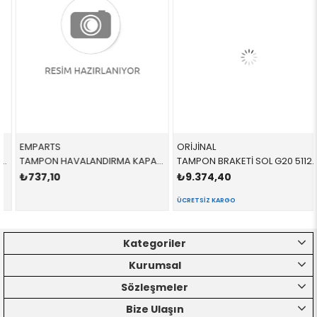
EMPARTS
ORİJİNAL
TAMPON HAVALANDIRMA KAPAĞI / L G20 51748079721 51748079721 51748079721 G20
TAMPON BRAKETİ SOL G20 51127427967 51127427967 51127427967
₺737,10
₺9.374,40
ÜCRETSIZ KARGO
Kategoriler
Kurumsal
Sözleşmeler
Bize Ulaşın