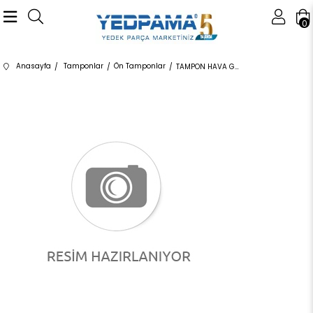
0
Anasayfa
Tamponlar
Ön Tamponlar
TAMPON HAVA GİRİŞ KAPLAMASI / R 51118089208 51118089208 51118089208 G20