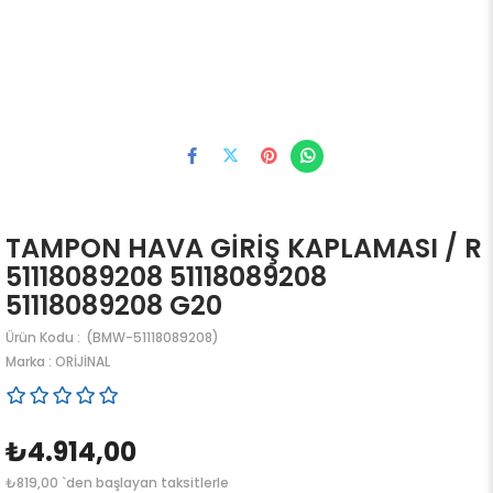
TAMPON HAVA GİRİŞ KAPLAMASI / R
51118089208 51118089208
51118089208 G20
(BMW-51118089208)
Marka
:
ORİJİNAL
₺4.914,00
₺819,00
`den başlayan taksitlerle