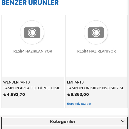
BENZER ÜRÜNLER
WENDERPARTS
EMPARTS
TAMPON ARKA F10 LCİ PDC Lİ 51127332764 51127332764 51127332764 F10,LCI 2015-2019
TAMPON ÖN 51117151823 51117151823 51117151823
₺4.592,70
₺6.363,00
ÜCRETSIZ KARGO
Kategoriler