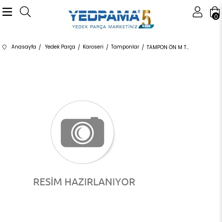
0
Anasayfa
Yedek Parça
Karoseri
Tamponlar
TAMPON ÖN M TEKNİK SET 51117893057 51117893057 51117893057 E46/2 COUPE 2002-2005