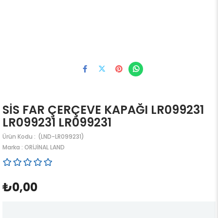
SİS FAR ÇERÇEVE KAPAĞI LR099231
LR099231 LR099231
(LND-LR099231)
Marka
:
ORİJİNAL LAND
₺0,00