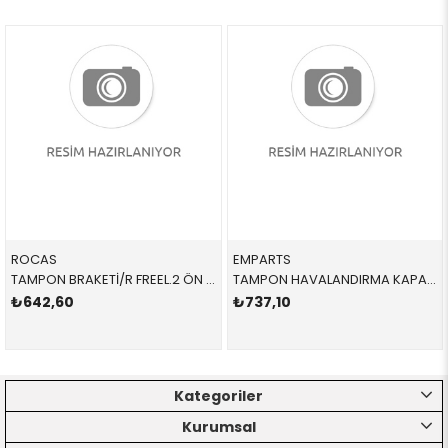
ROCAS
EMPARTS
TAMPON BRAKETİ/R FREEL.2 ÖN LR029748R LR029748 LR029748
TAMPON HAVALANDIRMA KAPAĞI / R 51748079722 51748079722 51748079722 G20
₺642,60
₺737,10
Kategoriler
Kurumsal