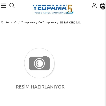
0
Anasayfa
Tamponlar
Ön Tamponlar
SİS FAR ÇERÇEVE KAPAĞI LR099231 LR099231 LR099231