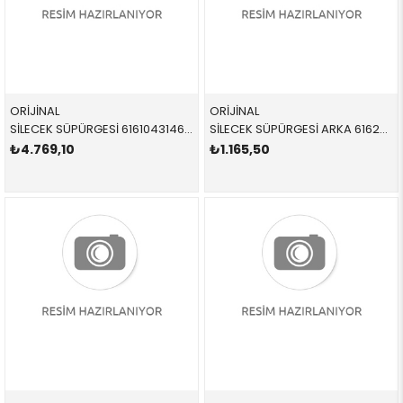
ORİJİNAL
ORİJİNAL
SİLECEK SÜPÜRGESİ 61610431463 61610431463 61610431463 E63,E64 TAKIM ÖN 2004-2011
SİLECEK SÜPÜRGESİ ARKA 61627161029 61627161029 61627161029 X5,X6,E70,E71 2011-2018
₺4.769,10
₺1.165,50