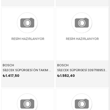
BOSCH
BOSCH
SİLECEK SÜPÜRGESİ ÖN TAKIM 3397007696 61612219147 61612219147 F20,F21,F22,F87,F23 2012-
SİLECEK SÜPÜRGESİ 3397118953 61612183576 61612183576 F25 TAKIM ÖN 2012-2019
₺1.417,50
₺1.562,40