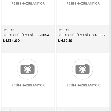
BOSCH
BOSCH
SİLECEK SÜPÜRGESİ 3397118541 61610028137 61610028137 R50,R52,R53,R55,R56,R57,R58,R59 TAKIM ÖN 2002-2015
SİLECEK SÜPÜRGESİ ARKA 3397011677 61622754285 61622754285 R56 2010-2017
₺1.134,00
₺422,10