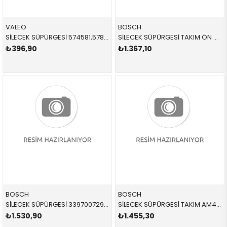
VALEO
BOSCH
SİLECEK SÜPÜRGESİ 574581,578563 61627356223 61627356223 F39,F48 ARKA 2018-
SİLECEK SÜPÜRGESİ TAKIM ÖN A309S 3397007309 61612447932 61612447932 G30,F90,F45 F-PACE / VELAR 2019-
₺396,90
₺1.367,10
BOSCH
BOSCH
SİLECEK SÜPÜRGESİ 3397007296 61610038893 61610038893 E70,E71 TAKIM ÖN 2013-2017
SİLECEK SÜPÜRGESİ TAKIM AM467S 3397007467 61612159627 61612241375 E90,E91 ÖN 2008-2012
₺1.530,90
₺1.455,30