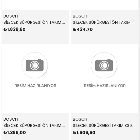
BOSCH
BOSCH
SİLECEK SÜPÜRGESİ ÖN TAKIM SPOYLERLİ 3397118302,3397001273 61619069198 61619069198 E32,E34 1987-1995
SİLECEK SÜPÜRGESİ ÖN TAKIM 500C 3397005161 61619061907 61619061907 E30,E36 1988-1998
₺1.839,60
₺434,70
BOSCH
BOSCH
SİLECEK SÜPÜRGESİ ÖN TAKIM 3397118922 61615A87C97 61610420549 E87 2005-2012
SİLECEK SÜPÜRGESİ TAKIM 3397118955 61610431438 61610413628 E60 ÖN 2004-2011
₺1.386,00
₺1.606,50