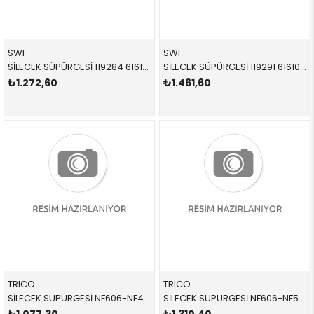
SWF
SWF
SİLECEK SÜPÜRGESİ 119284 61612159627 61612241375 E90 TAKIM ÖN 2008-2012
SİLECEK SÜPÜRGESİ 119291 61610415881 61610415881 E92,E93 TAKIM ÖN 2008-2012
₺1.272,60
₺1.461,60
TRICO
TRICO
SİLECEK SÜPÜRGESİ NF606-NF486 61610427668 61610427668 E90 TAKIM ÖN 2008-2012
SİLECEK SÜPÜRGESİ NF606-NF506 61610034739 61610034739 E70 TAKIM ÖN 2011-2018