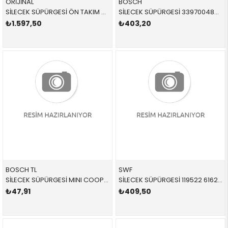
ORİJİNAL
BOSCH
SİLECEK SÜPÜRGESİ ÖN TAKIM 61610040534 61610040534 61610040534 F55 2017-
SİLECEK SÜPÜRGESİ 3397004802 61627079943 61627079943 R50,R53 ARKA 2002-2007
₺1.597,50
₺403,20
BOSCH TL
SWF
SİLECEK SÜPÜRGESİ MINI COOPER ARKA R60 R61 COUNTRYMAN PACEMAN 2012-2018 61629801999 3397011677
SİLECEK SÜPÜRGESİ 119522 61620036625 61620036625 R55 ADET ARKA 2002-2010
₺47,91
₺409,50