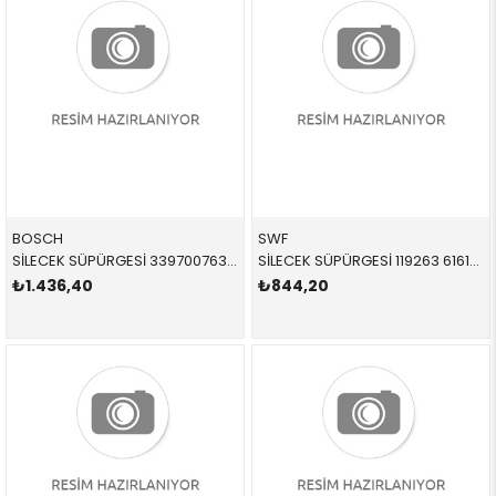
BOSCH
SWF
SİLECEK SÜPÜRGESİ 3397007637 61610038597 61610038597 R60,R61 TAKIM A637S ÖN 2012-2018
SİLECEK SÜPÜRGESİ 119263 61610039343 61610039343 R50,R52,R53,R55,R56,R57,R58,R59 TAKIM ÖN 2002-2007
₺1.436,40
₺844,20