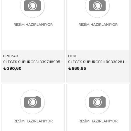
BRITPART
OEM
SİLECEK SÜPÜRGESİ 3397118905 DKC500130 DKC500130 FREELANDER 1 ÖN-SOL 1996-2006
SİLECEK SÜPÜRGESİ LR033028 LR076850 LR076850 VOGUE ÖN-SOL 2013-
₺390,60
₺665,55