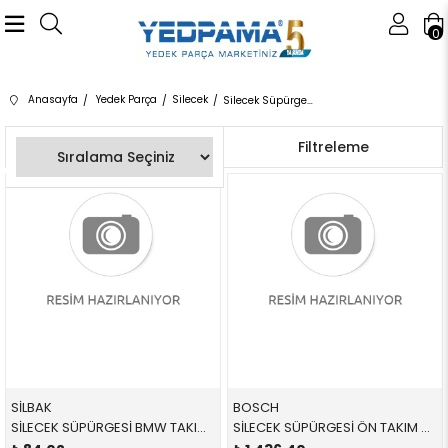
0
Anasayfa
Yedek Parça
Silecek
Silecek Süpürgeleri
Sıralama
Filtreleme
SİLBAK
BOSCH
SİLECEK SÜPÜRGESİ BMW TAKIM ÖN E39 5 SERİSİ 1996-2004
SİLECEK SÜPÜRGESİ ÖN TAKIM A945S 3397007945 61612407288 61615A27D68 F48 SET 2018-