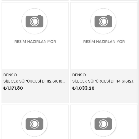
DENSO
DENSO
SİLECEK SÜPÜRGESİ DF112 61610034739 61610034739 E70 TAKIM ÖN 2011-2018
SİLECEK SÜPÜRGESİ DF114 61612183576 61612183576 F25 TAKIM ÖN-FLAT 2013-
₺1.171,80
₺1.033,20