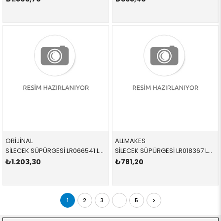
ORİJİNAL
ALLMAKES
SİLECEK SÜPÜRGESİ LR066541 LR154900 LR078304 EVOQUE ADET ÖN-SOL 2012-
SİLECEK SÜPÜRGESİ LR018367 LR018367 LR018367 SPORT,DİSCOVERY 3 TAKIM ÖN 2005-2010
₺1.203,30
₺781,20
1
2
3
...
5
>