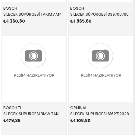
BOSCH
BOSCH
SİLECEK SÜPÜRGESİ TAKIM AM462S 3397007462 61612241375 61612241375 E90,E91,F30,F31,G20 ÖN 2012-
SİLECEK SÜPÜRGESİ 3397007653 61612209047 61612209047 F06,F12,F13 TAKIM ÖN 2017-
₺1.360,80
₺1.965,60
BOSCH TL
ORİJİNAL
SİLECEK SÜPÜRGESİ BMW TAKIM ÖN E90 E91 3 SERİSİ 2005-2012 61610405167 3397007072
SİLECEK SÜPÜRGESİ 61627129280 61627129280 61627079943 R50,R53 ARKA 2007-2010
₺179,36
₺1.108,80