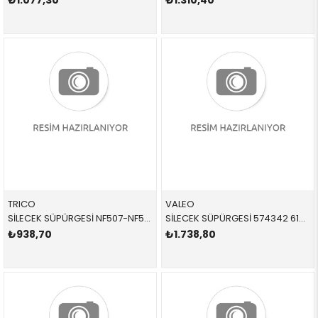
₺1.077,30
₺1.310,40
TRICO
VALEO
SİLECEK SÜPÜRGESİ NF507-NF507 61615A87C97 61610420549 E87 TAKIM ÖN 2005-2012
SİLECEK SÜPÜRGESİ 574342 61615A87C97 61610420549 E87 TAKIM ÖN 2005-2012
₺938,70
₺1.738,80