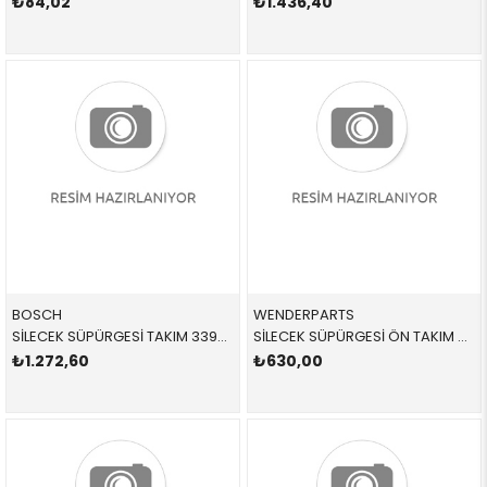
₺84,02
₺1.436,40
BOSCH
WENDERPARTS
SİLECEK SÜPÜRGESİ TAKIM 3397007579 61612159629 61612159629 E92,E93 ÖN 2008-2012
SİLECEK SÜPÜRGESİ ÖN TAKIM 61619070579 61619070579 61619070579 E39 1996-2004
₺1.272,60
₺630,00