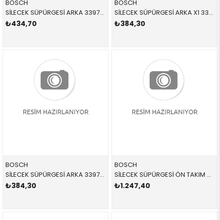
BOSCH
BOSCH
SİLECEK SÜPÜRGESİ ARKA 3397004561 61627074477 61627074477 X5,E53 ARKA 2001-2007
SİLECEK SÜPÜRGESİ ARKA X1 3397008995,3397016387 61622990035 LR049843 X1,E84 2013-2019
₺434,70
₺384,30
BOSCH
BOSCH
SİLECEK SÜPÜRGESİ ARKA 3397011432 61617241986 61617241986 F20,F21 2012-2019
SİLECEK SÜPÜRGESİ ÖN TAKIM 3397118308 61610032743 61610032743 X5,E53 2001-2007
₺384,30
₺1.247,40