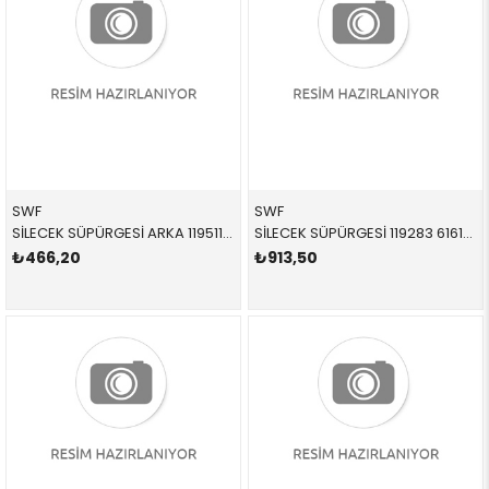
SWF
SWF
SİLECEK SÜPÜRGESİ ARKA 119511 61627161029 61627161029 X5,X6,E70,E71 2011-2018
SİLECEK SÜPÜRGESİ 119283 61612159629 61612159629 E92,E93 TAKIM ÖN 2008-2012
₺466,20
₺913,50