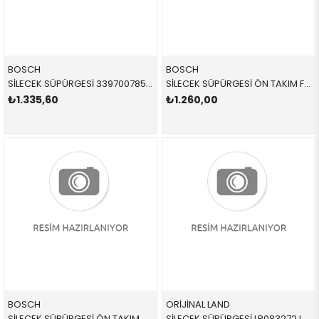
BOSCH
BOSCH
SİLECEK SÜPÜRGESİ 3397007856 61610039343 61610039343 R50,R52,R53,R55,R56,R57,R58,R59 TAKIM ÖN 2002-2007
SİLECEK SÜPÜRGESİ ÖN TAKIM F55/56 AR451S 3397014076 61610040534 61610040534 F55 2017-
₺1.335,60
₺1.260,00
BOSCH
ORİJİNAL LAND
SİLECEK SÜPÜRGESİ ÖN TAKIM 3397014313 61610049744 61610049744 MİNİ,F60 COUNTRYMAN 2017-
SİLECEK SÜPÜRGESİ LR083272 LR083272 LR083272 VOGUE,SPORT,DİSCOVERY 5 ÖN-SAĞ 2013-