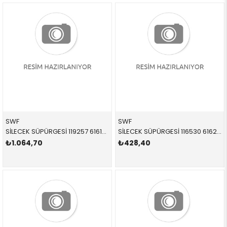
SWF
SWF
SİLECEK SÜPÜRGESİ 119257 61610038597 61610038597 R60,R61 TAKIM ÖN 2012-
SİLECEK SÜPÜRGESİ 116530 61627079943 61627079943 R50,R53 ARKA 2002-2007
₺1.064,70
₺428,40