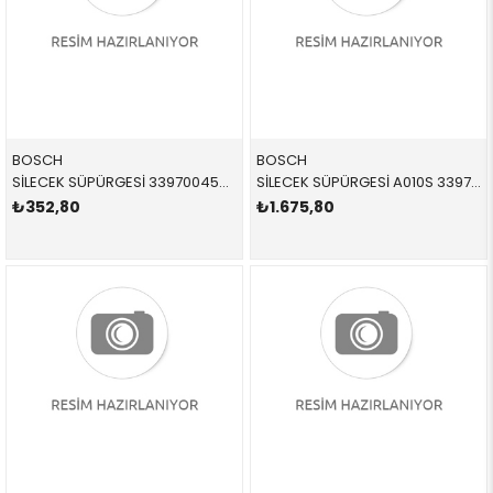
BOSCH
BOSCH
SİLECEK SÜPÜRGESİ 3397004559 61623428599 61623428599 E83 ARKA 2007-2013
SİLECEK SÜPÜRGESİ A010S 3397014010 61612349870 61615A43587 F32,F82,F33,F83,F36 TAKIM ÖN 2014-
₺352,80
₺1.675,80