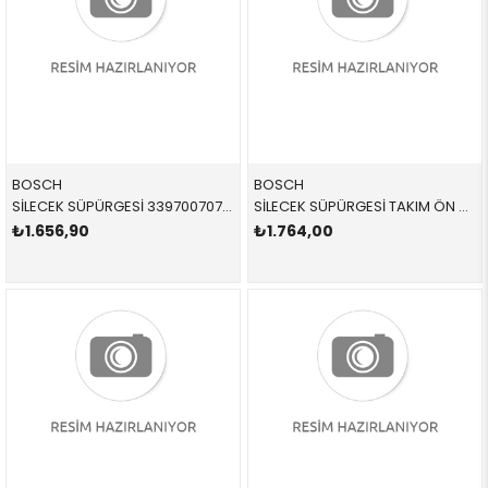
BOSCH
BOSCH
SİLECEK SÜPÜRGESİ 3397007072 61610427668 61612468941 E90 TAKIM ÖN 2008-2012
SİLECEK SÜPÜRGESİ TAKIM ÖN A523S 3397007523 61612163749 61612458015 F10,F11,F01,F02,F04,F07 2011-2019
₺1.656,90
₺1.764,00