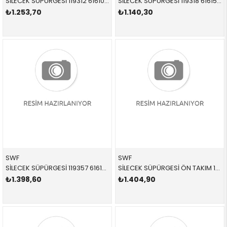
SİLECEK SÜPÜRGESİ 119312 61610427668 61610427668 E90 TAKIM ÖN 2008-2012
SİLECEK SÜPÜRGESİ 119318 61615A87C97 61610420549 E87 TAKIM ÖN 2005-2012
₺1.253,70
₺1.140,30
SWF
SWF
SİLECEK SÜPÜRGESİ 119357 61610431438 61610431438 E60 TAKIM ÖN 2004-2011
SİLECEK SÜPÜRGESİ ÖN TAKIM 119374 61610034739 61610034739 X5,X6,E70,E71 2011-2018
₺1.398,60
₺1.404,90