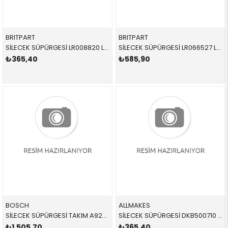
BRITPART
BRITPART
SİLECEK SÜPÜRGESİ LR008820 LR018459 61612241375 FREELANDER 2 TEK SOL ÖN 2006-2012
SİLECEK SÜPÜRGESİ LR066527 LR154900 LR078306 EVOQUE ÖN-SAĞ 2012-
₺365,40
₺585,90
BOSCH
ALLMAKES
SİLECEK SÜPÜRGESİ TAKIM A929S 3397118929 LR008818 61612241375 FREELANDER 2 ÖN 2006-2014
SİLECEK SÜPÜRGESİ DKB500710 DKB500710 DKB500710 SPORT,DİSCOVERY 3 ARKA 2008-2016
₺1.505,70
₺365,40