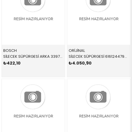
BOSCH
ORİJİNAL
SİLECEK SÜPÜRGESİ ARKA 3397008006 61627213241 61627213241 X3,F25 2013-
SİLECEK SÜPÜRGESİ 61612447932 61612447932 61612447932 G30,F90,F45 TAKIM ÖN 2019-
₺422,10
₺4.050,90