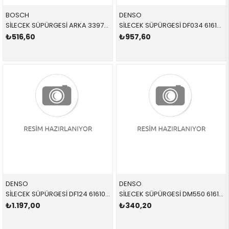
BOSCH
DENSO
SİLECEK SÜPÜRGESİ ARKA 3397008050 61627161029 61627161029 X5,X6,E70,E71 2008-2017
SİLECEK SÜPÜRGESİ DF034 61615A87C97 61610420549 E81,E87 TAKIM ÖN 2005-2012
₺516,60
₺957,60
DENSO
DENSO
SİLECEK SÜPÜRGESİ DF124 61610427668 61610427668 E90 TAKIM ÖN 2008-2012
SİLECEK SÜPÜRGESİ DM550 61619071613 61619071613 E46 TEK ÖN 1998-2005
₺1.197,00
₺340,20