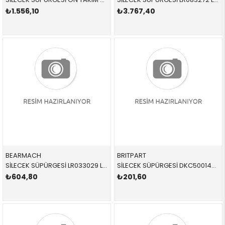
₺1.556,10
₺3.767,40
BEARMACH
BRITPART
SİLECEK SÜPÜRGESİ LR033029 LR033029 LR033029
SİLECEK SÜPÜRGESİ DKC500140 DKC500140 DKC500140 FREELANDER 1 ÖN-SAĞ 1996-2006
₺604,80
₺201,60