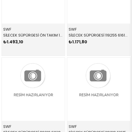
SWF
SWF
SİLECEK SÜPÜRGESİ ÖN TAKIM 116334 61619070579 61619070579 E39
SİLECEK SÜPÜRGESİ 119255 61612219147 61612219147 F20,F21,F22,F87,F23 TAKIM ÖN 2012-
₺1.493,10
₺1.171,80
SWF
SWF