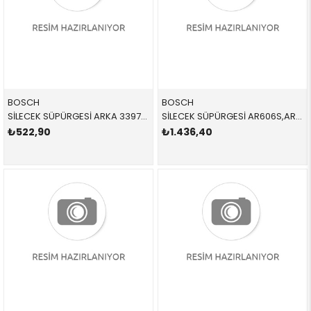
BOSCH
BOSCH
SİLECEK SÜPÜRGESİ ARKA 3397008005 61627138508 61627138508 E87,MİNİ,R55,LCİ 2005-2012
SİLECEK SÜPÜRGESİ AR606S,AR614S 3397118910,3397014271 61610039697 LR064428 F15,F16 TAKIM ÖN 2017- AR606S
₺522,90
₺1.436,40