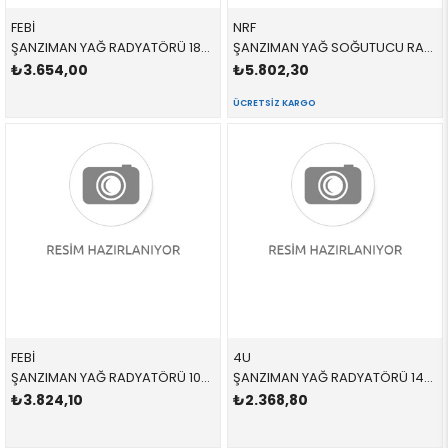
FEBİ
NRF
ŞANZIMAN YAĞ RADYATÖRÜ 185186 17217803830 17217803830 E46,E60,E61,E63,E64,E65,E66,E83 2.0D,2.5D,3.0D,3.5,M57,M57N2 2004-2014
ŞANZIMAN YAĞ SOĞUTUCU RADYATÖRÜ 310062 LR086284 LR079951
₺3.654,00
₺5.802,30
ÜCRETSIZ KARGO
FEBİ
4U
ŞANZIMAN YAĞ RADYATÖRÜ 105923 17217529499 17217529499 E81,E87,E88,E90,E91,E92,E93,E84 1.6,1.8,2.0,2.5,3.0 SOGUTMA 2005-2012
ŞANZIMAN YAĞ RADYATÖRÜ 14379BW 17217593856 17217593856 F25,F26 2.0İ,2.8İ,3.5İ,4.0İ 2012-
₺3.824,10
₺2.368,80