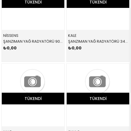
TÜKENDI
TÜKENDI
NİSSENS
KALE
ŞANZIMAN YAĞ RADYATÖRÜ 90673 17217803830 17217803830 E46,E60,E61,E63,E64,E65,E66,E83 2.0D,2.5D,3.0D,3.5,M57,M57N2 2004-2014
ŞANZIMAN YAĞ RADYATÖRÜ 344475 17207500754 17207500754 X5,E53 M54,M62,M57,M57N 2001-2008
₺0,00
₺0,00
TÜKENDI
TÜKENDI