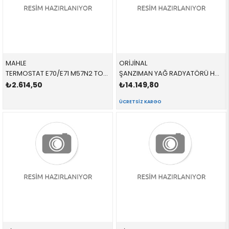
MAHLE
ORİJİNAL
TERMOSTAT E70/E71 M57N2 TO693 17107558267 17107558267 F20,F21,F30,F31 1.6,1.8,2.0İ 2012-2019
ŞANZIMAN YAĞ RADYATÖRÜ HATTI 17227604979 17227604979 17227604979 F20,F21,F30,F31 1.6,1.8,2.0İ 2012-2019
₺2.614,50
₺14.149,80
ÜCRETSIZ KARGO