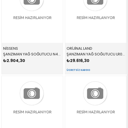
NİSSENS
ORİJİNAL LAND
ŞANZIMAN YAĞ SOĞUTUCU N47 90736 17217529499 17217529499
ŞANZIMAN YAĞ SOĞUTUCU LR086283 LR086283 LR086283
₺2.904,30
₺29.616,30
ÜCRETSIZ KARGO