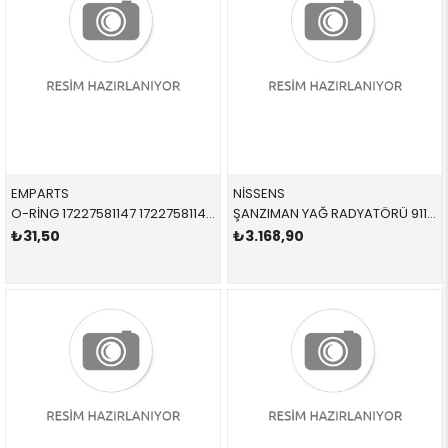
EMPARTS
NİSSENS
O-RİNG 17227581147 17227581147 17227581147 E87,E90,E92,E93,X1,E84,Z4,E85,E86,E89 N40,N42,N43,N45,N46N51,N52,N53,N47 10,82X1,78/HNBR
ŞANZIMAN YAĞ RADYATÖRÜ 91116 LR036354 LR036354
₺31,50
₺3.168,90