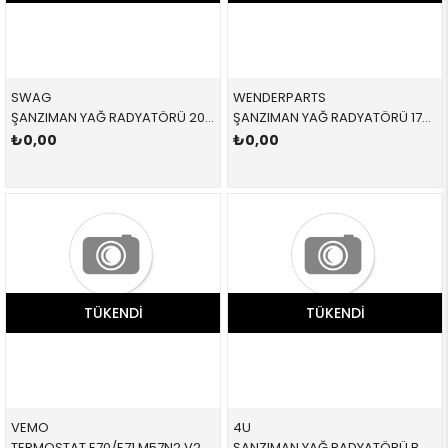
SWAG
WENDERPARTS
ŞANZIMAN YAĞ RADYATÖRÜ 20100128 17227505826 17227505826 E46,E83,E85 1.6,1.8,2.0İ,2.2,2.5,3.0 1998-2003
ŞANZIMAN YAĞ RADYATÖRÜ 17217529499 17217529499 17217529499 E81,E87,E88,E90,E91,E92,E93,E84 1.6,1.8,2.0,2.5,3.0 SOGUTMA 2005-2012
₺0,00
₺0,00
TÜKENDI
TÜKENDI
VEMO
4U
TERMOSTAT E70/E71 M57N2 V20991283 17107558267 17107558267 F20,F21,F30,F31 1.6,1.8,2.0İ 2012-2019
ŞANZIMAN YAĞ RADYATÖRÜ BMW E53 X5 2001-2008