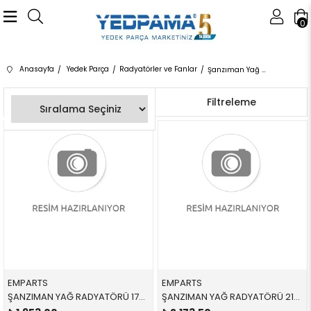
0
Anasayfa
Yedek Parça
Radyatörler ve Fanlar
Şanzıman Yağ Radyatörü
Sıralama
Filtreleme
EMPARTS
EMPARTS
ŞANZIMAN YAĞ RADYATÖRÜ 17217519213 17217519213 17217519213 E60,E61,E62,E63,E64 2.0İ,2.3İ,2.5İ,3.0İ,4.5İ 2004-2011
ŞANZIMAN YAĞ RADYATÖRÜ 21898 17217529499 17217529499 E81,E87,E88,E90,E91,E92,E93,E84 1.6,1.8,2.0,2.5,3.0 SOGUTMA 2005-2012