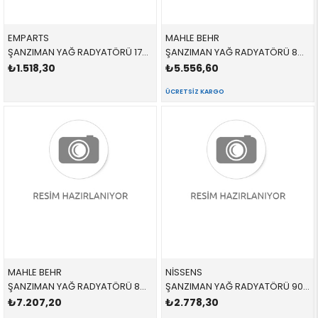
EMPARTS
MAHLE BEHR
ŞANZIMAN YAĞ RADYATÖRÜ 17227505826 17227505826 17227505826 E46,E83,E85 1.6,1.8,2.0İ,2.2,2.5,3.0 1998-2003
ŞANZIMAN YAĞ RADYATÖRÜ 8MO376759394,CLC126000S 17217551647 17217551647 E81,E87,E88,E82,E90,E91,E84,E93,E89 2.3İ,2.5İ,3.0İ,N52,N53 2004-2012
₺1.518,30
₺5.556,60
ÜCRETSIZ KARGO
MAHLE BEHR
NİSSENS
ŞANZIMAN YAĞ RADYATÖRÜ 8MO376759384,CLC125000S 17217593856 17217593856 F25,F26 2.0İ,2.8İ,3.5İ,4.0İ 2012-
ŞANZIMAN YAĞ RADYATÖRÜ 90678 17207500754 17207500754 X5,E53 M54,M62,M57,M57N 2001-2008
₺7.207,20
₺2.778,30