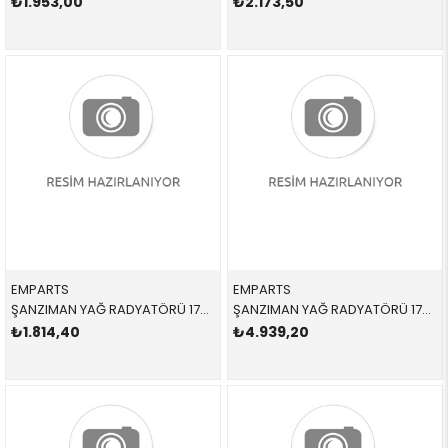
₺1.953,00
₺2.173,50
EMPARTS
EMPARTS
ŞANZIMAN YAĞ RADYATÖRÜ 17217551647 17217551647 17217551647 E81,E87,E88,E82,E90,E91,E84,E93,E89 2.3İ,2.5İ,3.0İ,N52,N53 2004-2012
ŞANZIMAN YAĞ RADYATÖRÜ 17217553389 17217553389 17217553389 E70,E71,E72 3.0D,3.0SD,3.0Sİ,4.8İ 2008-2016
₺1.814,40
₺4.939,20