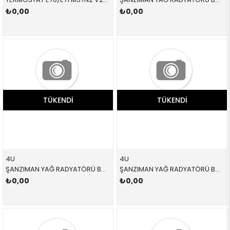
₺0,00
₺0,00
TÜKENDI
TÜKENDI
4U
4U
ŞANZIMAN YAĞ RADYATÖRÜ BMW E60 E61 E62 E63 E64 5 SERİSİ E62 6 SERİSİ 2004-2011
ŞANZIMAN YAĞ RADYATÖRÜ BMW SOGUTMA E81 E87 E88 E90 E91 E92 E93 E84 1 SERİSİ 1 SERİSİ CABRİO 3 SERİSİ X1 2005-2012
₺0,00
₺0,00