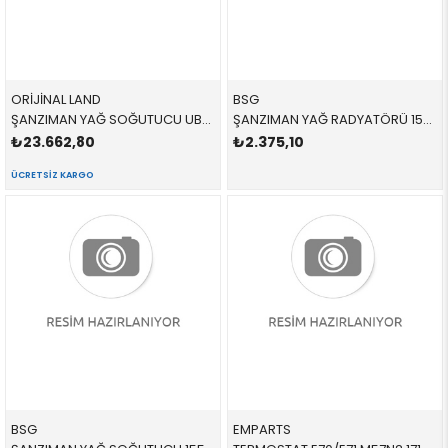
ORİJİNAL LAND
BSG
ŞANZIMAN YAĞ SOĞUTUCU UBC500120 UBC500120 UBC500120
ŞANZIMAN YAĞ RADYATÖRÜ 15506020 17217551647 17217551647
₺23.662,80
₺2.375,10
ÜCRETSIZ KARGO
BSG
EMPARTS