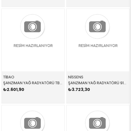
TİBAO
NİSSENS
ŞANZIMAN YAĞ RADYATÖRÜ TB27C0038,402642 17217529499 17217529499 E81,E87,E88,E90,E91,E92,E93,E84 1.6,1.8,2.0,2.5,3.0 SOGUTMA 2005-2012
ŞANZIMAN YAĞ RADYATÖRÜ 91353 17217551647 17217551647 E81,E87,E88,E82,E90,E91,E84,E93,E89 2.3İ,2.5İ,3.0İ,N52,N53 2004-2012
₺2.601,90
₺3.723,30