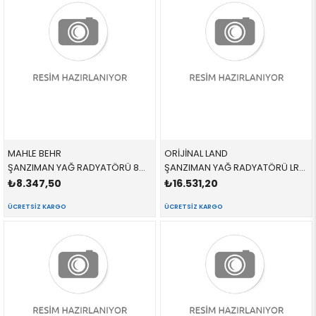
MAHLE BEHR
ORİJİNAL LAND
ŞANZIMAN YAĞ RADYATÖRÜ 8MO376725211,CLC19000P UBC760011 17217803830 VOGUE 3.0 2002-2009
ŞANZIMAN YAĞ RADYATÖRÜ LR036354 LR036354 LR036354 VOGUE 3.0 2002-2009
₺8.347,50
₺16.531,20
ÜCRETSIZ KARGO
ÜCRETSIZ KARGO