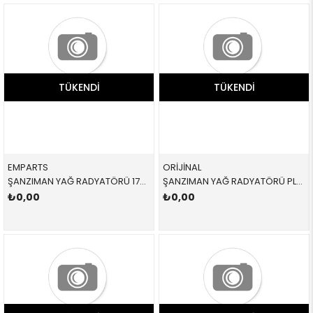
TÜKENDI
TÜKENDI
EMPARTS
ORİJİNAL
ŞANZIMAN YAĞ RADYATÖRÜ 17207500754 17207500754 17207500754 X5,E53 M54,M62,M57,M57N 2001-2008
ŞANZIMAN YAĞ RADYATÖRÜ PLASTİĞİ 17217803830 17217803830 17217803830 E46,E60,E61,E63,E64,E65,E66,E83 2.0D,2.5D,3.0D,3.5,M57,M57N2 2004-2014
₺0,00
₺0,00