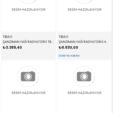
TİBAO
TİBAO
ŞANZIMAN YAĞ RADYATÖRÜ TB27C0126,430526 17217803830 17217803830 E46,E60,E61,E63,E64,E65,E66,E83 2.0D,2.5D,3.0D,3.5,M57,M57N2 2004-2014
ŞANZIMAN YAĞ RADYATÖRÜ HATTI TB22C0489,431921 17227604979 17227604979 F20,F21,F30,F31 1.6,1.8,2.0İ 2012-2019
₺3.389,40
₺6.930,00
ÜCRETSIZ KARGO