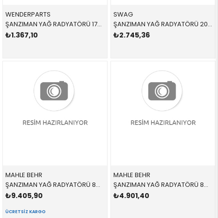
WENDERPARTS
SWAG
ŞANZIMAN YAĞ RADYATÖRÜ 17227505826 17227505826 17227505826 E46,E83,E85 1.6,1.8,2.0İ,2.2,2.5,3.0 1998-2003
ŞANZIMAN YAĞ RADYATÖRÜ 20100126 17217519213 17217519213 E60,E61,E62,E63,E64 2.0İ,2.3İ,2.5İ,3.0İ,4.5İ 2004-2011
₺1.367,10
₺2.745,36
MAHLE BEHR
MAHLE BEHR
ŞANZIMAN YAĞ RADYATÖRÜ 8MO376725101,CLC18000P 17217803830 17217803830 E46,E60,E61,E63,E64,E65,E66,E83 2.0D,2.5D,3.0D,3.5,M57,M57N2 2004-2014
ŞANZIMAN YAĞ RADYATÖRÜ 8MO376726191,CLC43000P 17217519213 17217519213 E60,E61,E62,E63,E64 2.0İ,2.3İ,2.5İ,3.0İ,4.5İ 2004-2011
₺9.405,90
₺4.901,40
ÜCRETSIZ KARGO