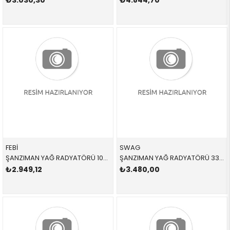
₺3.030,30
₺4.844,70
FEBİ
SWAG
ŞANZIMAN YAĞ RADYATÖRÜ 100127 17207500754 17207500754 X5,E53 M54,M62,M57,M57N 2001-2008
ŞANZIMAN YAĞ RADYATÖRÜ 33109795 17217803830 17217803830 E46,E60,E61,E63,E64,E65,E66,E83 2.0D,2.5D,3.0D,3.5,M57,M57N2 2004-2014
₺2.949,12
₺3.480,00