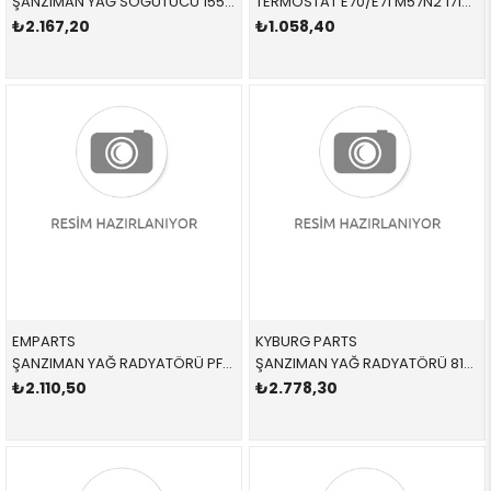
ŞANZIMAN YAĞ SOĞUTUCU 15506039 UBC500120 UBC500120
TERMOSTAT E70/E71 M57N2 17107558267 17107558267 17107558267 F20,F21,F30,F31 1.6,1.8,2.0İ 2012-2019
₺2.167,20
₺1.058,40
EMPARTS
KYBURG PARTS
ŞANZIMAN YAĞ RADYATÖRÜ PFD000020 PFD000020 PFD000020
ŞANZIMAN YAĞ RADYATÖRÜ 818065902 UBC000060 UBC000060
₺2.110,50
₺2.778,30