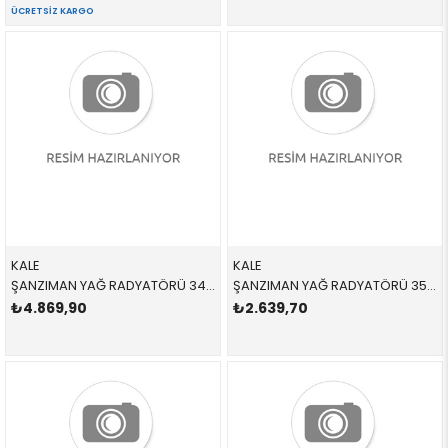
ÜCRETSIZ KARGO
KALE
KALE
ŞANZIMAN YAĞ RADYATÖRÜ 344485 17217803830 17217803830 E46,E60,E61,E63,E64,E65,E66,E83 2.0D,2.5D,3.0D,3.5,M57,M57N2 2004-2014
ŞANZIMAN YAĞ RADYATÖRÜ 353305 17217551647 17217551647 E81,E87,E88,E82,E90,E91,E84,E93,E89 2.3İ,2.5İ,3.0İ,N52,N53 2004-2012
₺4.869,90
₺2.639,70