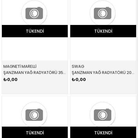
TÜKENDI
TÜKENDI
MAGNETİ MARELLİ
SWAG
ŞANZIMAN YAĞ RADYATÖRÜ 359001602240 17217529499 17217529499 E81,E87,E88,E90,E91,E92,E93,E84 1.6,1.8,2.0,2.5,3.0 SOGUTMA 2005-2012
ŞANZIMAN YAĞ RADYATÖRÜ 20100127 17207500754 17207500754 X5,E53 M54,M62,M57,M57N 2001-2008
₺0,00
₺0,00
TÜKENDI
TÜKENDI