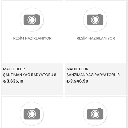
MAHLE BEHR
MAHLE BEHR
ŞANZIMAN YAĞ RADYATÖRÜ 8MO376726351,CLC54000P 17217559960 17217559960 E60,E61,E62,E63,E64 2.0İ,2.3İ,2.5İ,3.0İ,4.5İ 2004-2011
ŞANZIMAN YAĞ RADYATÖRÜ 8MO376790791,CLC180000S 17227505826 17227505826 E46,E83,E85 1.6,1.8,2.0İ,2.2,2.5,3.0 1998-2003
₺3.635,10
₺3.546,90