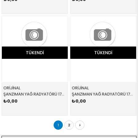
TÜKENDI
TÜKENDI
ORİJİNAL
ORİJİNAL
ŞANZIMAN YAĞ RADYATÖRÜ 17207500754 17207500754 17207500754 X5,E53 M54,M62,M57,M57N 2001-2008
ŞANZIMAN YAĞ RADYATÖRÜ 17217519213 17217519213 17217519213 E60,E61,E62,E63,E64 2.0İ,2.3İ,2.5İ,3.0İ,4.5İ 2004-2011
₺0,00
₺0,00
1
2
>