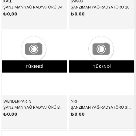
KALE
SWAG
ŞANZIMAN YAĞ RADYATÖRÜ 344460 17227505826 17227505826 E46,E83,E85 1.6,1.8,2.0İ,2.2,2.5,3.0 1998-2003
ŞANZIMAN YAĞ RADYATÖRÜ 20105923 17217529499 17217529499 E81,E87,E88,E90,E91,E92,E93,E84 1.6,1.8,2.0,2.5,3.0 SOGUTMA 2005-2012
₺0,00
₺0,00
TÜKENDI
TÜKENDI
WENDERPARTS
NRF
ŞANZIMAN YAĞ RADYATÖRÜ BMW E53 X5 2001-2008
ŞANZIMAN YAĞ RADYATÖRÜ 31215 17217803830 17217803830 E46,E60,E61,E63,E64,E65,E66,E83 2.0D,2.5D,3.0D,3.5,M57,M57N2 2004-2014
₺0,00
₺0,00