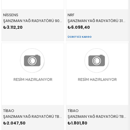
NİSSENS
NRF
ŞANZIMAN YAĞ RADYATÖRÜ 90623 17217519213 17217519213 E60,E61,E62,E63,E64 2.0İ,2.3İ,2.5İ,3.0İ,4.5İ 2004-2011
ŞANZIMAN YAĞ RADYATÖRÜ 31285 17217553389 17217553389 E70,E71,E72 3.0D,3.0SD,3.0Sİ,4.8İ 2008-2016
₺3.112,20
₺6.098,40
ÜCRETSIZ KARGO
TİBAO
TİBAO
ŞANZIMAN YAĞ RADYATÖRÜ TB27C0015,337984 17207500754 17207500754 X5,E53 M54,M62,M57,M57N 2001-2008
ŞANZIMAN YAĞ RADYATÖRÜ TB27C0018,347179 17227505826 17227505826 E46,E83,E85 1.6,1.8,2.0İ,2.2,2.5,3.0 1998-2003
₺2.047,50
₺1.801,80