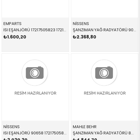
EMPARTS
NİSSENS
ISI EŞANJÖRÜ 17217505823 17217505823 17217505823
ŞANZIMAN YAĞ RADYATÖRÜ 90657 17227505826 17227505826 E46,E83,E85
₺1.600,20
₺2.368,80
NİSSENS
MAHLE BEHR
ISI EŞANJÖRÜ 90658 17217505823 17217505823
ŞANZIMAN YAĞ RADYATÖRÜ 8MO376765784,CLC160000S LR036354 LR036354