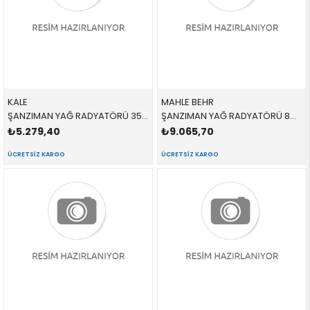
KALE
MAHLE BEHR
ŞANZIMAN YAĞ RADYATÖRÜ 354420 17217553389 17217553389 E70,E71,E72 3.0D,3.0SD,3.0Sİ,4.8İ 2008-2016
ŞANZIMAN YAĞ RADYATÖRÜ 8MO376792781,CLC182000P 17217553389 17217553389 E70,E71,E72 3.0D,3.0SD,3.0Sİ,4.8İ 2008-2016
₺5.279,40
₺9.065,70
ÜCRETSIZ KARGO
ÜCRETSIZ KARGO