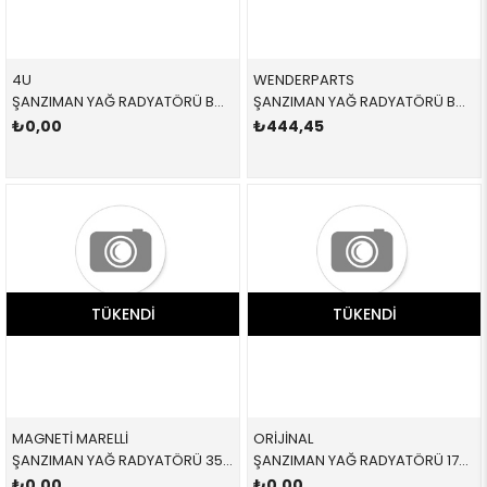
4U
WENDERPARTS
ŞANZIMAN YAĞ RADYATÖRÜ BMW E46 E83 E85 3 SERİSİ X3 Z4 1998-2003
ŞANZIMAN YAĞ RADYATÖRÜ BMW E46 E60 E61 E63 E64 E65 E66 E83 3 SERİSİ 5 SERİSİ 6 SERİSİ 7 SERİSİ X3 2004-2014
₺0,00
₺444,45
TÜKENDI
TÜKENDI
MAGNETİ MARELLİ
ORİJİNAL
ŞANZIMAN YAĞ RADYATÖRÜ 359001602250 17217803830 17217803830 E46,E60,E61,E63,E64,E65,E66,E83 2.0D,2.5D,3.0D,3.5,M57,M57N2
ŞANZIMAN YAĞ RADYATÖRÜ 17201728770 17201728770 17201728770 E34,E36 1.6,1.8,2.0İ 1991-1998
₺0,00
₺0,00