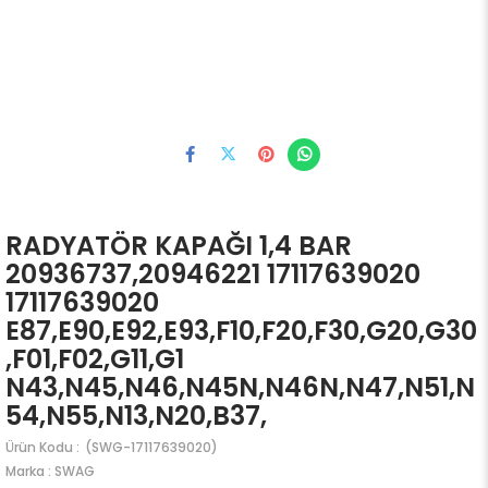
RADYATÖR KAPAĞI 1,4 BAR
20936737,20946221 17117639020
17117639020
E87,E90,E92,E93,F10,F20,F30,G20,G30
,F01,F02,G11,G1
N43,N45,N46,N45N,N46N,N47,N51,N
54,N55,N13,N20,B37,
(SWG-17117639020)
Marka
:
SWAG