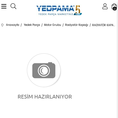
0
Anasayfa
Yedek Parça
Motor Grubu
Radyatör Kapağı
RADYATÖR KAPAĞI 1,4 BAR 20936737,20946221 17117639020 17117639020 E87,E90,E92,E93,F10,F20,F30,G20,G30,F01,F02,G11,G1 N43,N45,N46,N45N,N46N,N47,N51,N54,N55,N13,N20,B37,