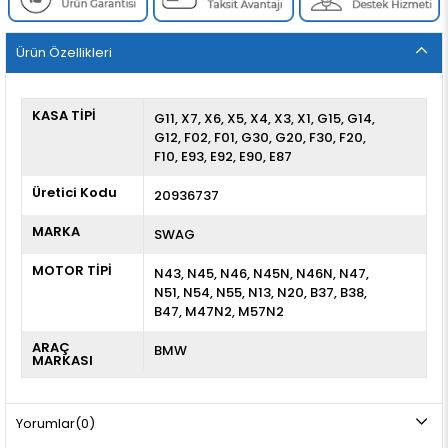
Ürün Özellikleri
KASA TİPİ
G11
X7
X6
X5
X4
X3
X1
G15
G14
G12
F02
F01
G30
G20
F30
F20
F10
E93
E92
E90
E87
Üretici Kodu
20936737
MARKA
SWAG
MOTOR TİPİ
N43, N45, N46, N45N, N46N, N47,
N51, N54, N55, N13, N20, B37, B38,
B47, M47N2, M57N2
ARAÇ
BMW
MARKASI
Yorumlar
(0)