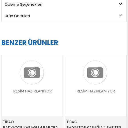
Ödeme Seçenekleri
Ürün Önerileri
BENZER ÜRÜNLER
TİBAO
TİBAO
RADYATÖR KAPAĞI 1,4 BAR TB22C0065,390113 17117639020 17117639020 E87,E90,E92,E93,F10,F20,F30,G20,G30,F01,F02,G11,G1 N43,N45,N46,N45N,N46N,N47,N51,N54,N55,N13,N20,B37,
RADYATÖR KAPAĞI 1,4 BAR TB22C0065,390113 17117639020 17117639020 E87,E90,E92,E93,F10,F20,F30,G20,G30,F01,F02,G11,G1 N43,N45,N46,N45N,N46N,N47,N51,N54,N55,N13,N20,B37,