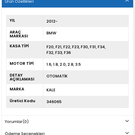
Ürün Özellikleri
YIL
2012-
ARAÇ
BMW
MARKASI
KASA TİPİ
F20
F21
F22
F23
F30
F31
F34
F32
F33
F36
MOTOR TİPİ
1.6, 1.8, 2.0, 2.8, 3.5
DETAY
OTOMATİK
AÇIKLAMASI
MARKA
KALE
Üretici Kodu
346065
Yorumlar
(0)
Ödeme Seçenekleri