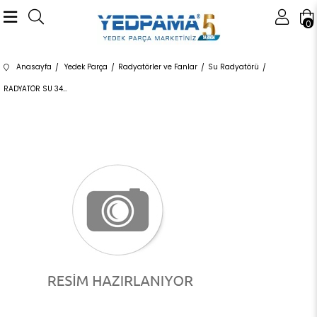
0
Anasayfa
Yedek Parça
Radyatörler ve Fanlar
Su Radyatörü
RADYATÖR SU 346065 17118672102 17118672102 F20,F21,F22,F23,F30,F31,F34,F32,F33,F36 1.6,1.8,2.0,2.8,3.5 OTOMATİK 2012-