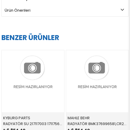
Ürün Önerileri
BENZER ÜRÜNLER
KYBURG PARTS
MAHLE BEHR
RADYATÖR SU 217117003 17117562079 17117562079 E81,E87,E88,E82,E90,E84,E89 3.0,3.5,3.3 2004-2012
RADYATÖR 8MK376996581,CR2306000P 17117617630 17117617630 F45,F46,F48 1.4D,1.6D,1.8D,2.0D 2015-