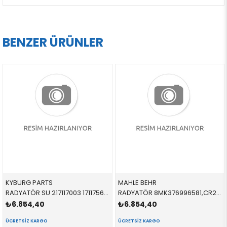
BENZER ÜRÜNLER
KYBURG PARTS
MAHLE BEHR
RADYATÖR SU 217117003 17117562079 17117562079 E81,E87,E88,E82,E90,E84,E89 3.0,3.5,3.3 2004-2012
RADYATÖR 8MK376996581,CR2306000P 17117617630 17117617630 F45,F46,F48 1.4D,1.6D,1.8D,2.0D 2015-
₺6.854,40
₺6.854,40
ÜCRETSIZ KARGO
ÜCRETSIZ KARGO