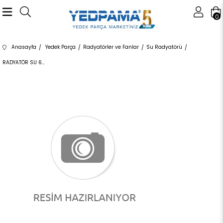
0
Anasayfa
Yedek Parça
Radyatörler ve Fanlar
Su Radyatörü
RADYATÖR SU 60817 17118672104 17118672104 F20,F21,F22,F23,F30,F31,F34,F32,F33,F36 B38,N20,N26 12/15<