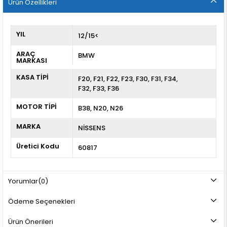
Ürün Özellikleri
YIL
12/15<
ARAÇ
BMW
MARKASI
KASA TİPİ
F20
F21
F22
F23
F30
F31
F34
F32
F33
F36
MOTOR TİPİ
B38, N20, N26
MARKA
NİSSENS
Üretici Kodu
60817
Yorumlar
(0)
Ödeme Seçenekleri
Ürün Önerileri