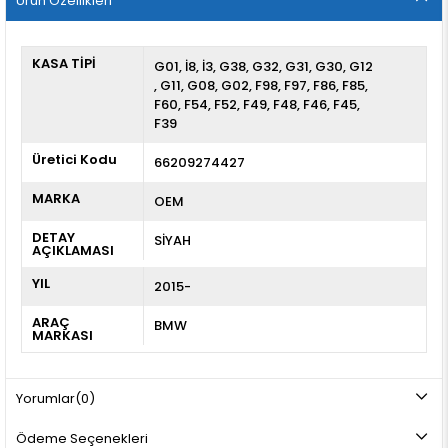
Ürün Özellikleri
KASA TİPİ
G01
İ8
İ3
G38
G32
G31
G30
G12
G11
G08
G02
F98
F97
F86
F85
F60
F54
F52
F49
F48
F46
F45
F39
Üretici Kodu
66209274427
MARKA
OEM
DETAY
SİYAH
AÇIKLAMASI
YIL
2015-
ARAÇ
BMW
MARKASI
Yorumlar
(0)
Ödeme Seçenekleri