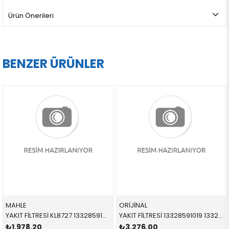
Ürün Önerileri
BENZER ÜRÜNLER
MAHLE
ORİJİNAL
YAKIT FİLTRESİ KL8727 13328591018 13328591019 G20,G30,G31,G32,G11,G12,G14,G15,G16,X3,X4,X5,X6,X7 B47,B47D,B57
YAKIT FİLTRESİ 13328591019 13328591019 13328591019 G20,G30,G31,G32,G11,G12,G14,G15,G16,X3,X4,X5,X6,X7 B47,B47D,B57
₺1.978,20
₺3.276,00