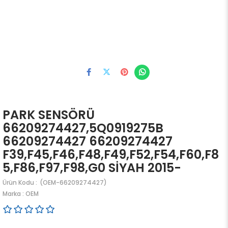
PARK SENSÖRÜ
66209274427,5Q0919275B
66209274427 66209274427
F39,F45,F46,F48,F49,F52,F54,F60,F8
5,F86,F97,F98,G0 SİYAH 2015-
(OEM-66209274427)
Marka
:
OEM