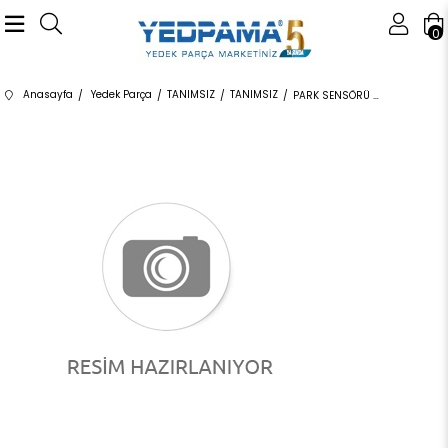
0
Anasayfa
Yedek Parça
TANIMSIZ
TANIMSIZ
PARK SENSÖRÜ 66209274427,5Q0919275B 66209274427 66209274427 F39,F45,F46,F48,F49,F52,F54,F60,F85,F86,F97,F98,G0 SİYAH 2015-