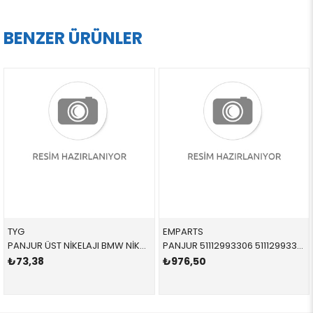
BENZER ÜRÜNLER
G
EMPARTS
EM
PANJUR ÜST NİKELAJI BMW NİKELAJSIZ SİLAH SAĞ E90 3 SERİSİ 2006-2008 51137117242 51137117242
PANJUR 51112993306 51112993306 51112993306 E84 SAĞ 2014-
3,38
₺976,50
₺1.