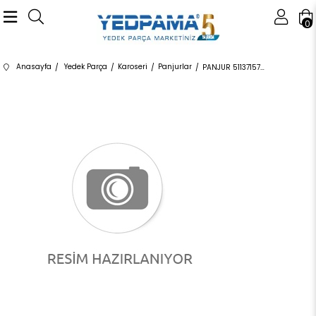
0
Anasayfa
Yedek Parça
Karoseri
Panjurlar
PANJUR 51137157687 51137157687 51137157687 E70,E71 SİYAH SOL 2008-2013