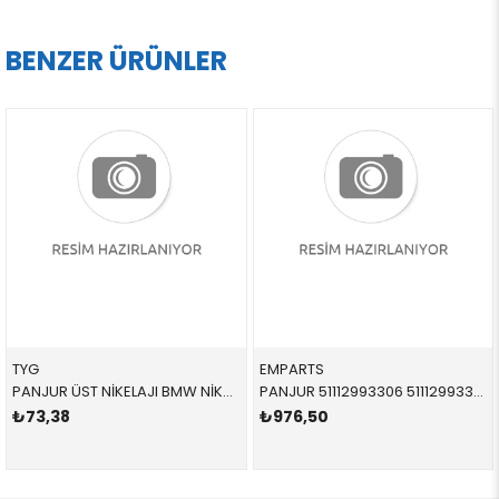
BENZER ÜRÜNLER
TYG
EMPARTS
PANJUR ÜST NİKELAJI BMW NİKELAJSIZ SİLAH SAĞ E90 3 SERİSİ 2006-2008 51137117242 51137117242
PANJUR 51112993306 51112993306 51112993306 E84 SAĞ 2014-
₺73,38
₺976,50