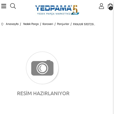
0
Anasayfa
Yedek Parça
Karoseri
Panjurlar
PANJUR 51137294816 51135A3D024 51137294816 F36 LUXURY LİNE SAĞ 2016-