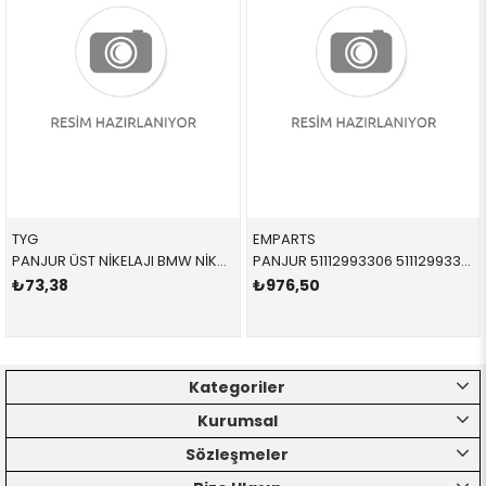
TYG
EMPARTS
PANJUR ÜST NİKELAJI BMW NİKELAJSIZ SİLAH SAĞ E90 3 SERİSİ 2006-2008 51137117242 51137117242
PANJUR 51112993306 51112993306 51112993306 E84 SAĞ 2014-
₺73,38
₺976,50
Kategoriler
Kurumsal
Sözleşmeler