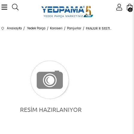
0
Anasayfa
Yedek Parça
Karoseri
Panjurlar
PANJUR R 51137120008 51137120008 51137120008 E90 2005-2008