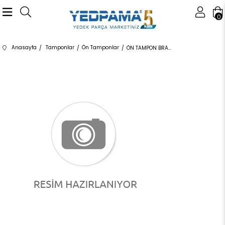
0
Anasayfa
Tamponlar
Ön Tamponlar
ÖN TAMPON BRAKETİ LR036189 LR036189 LR026531