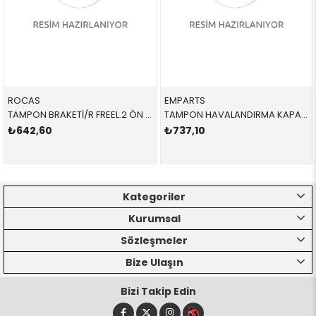
ROCAS
EMPARTS
TAMPON BRAKETİ/R FREEL.2 ÖN LR029748R LR029748 LR029748
TAMPON HAVALANDIRMA KAPAĞI / R 51748079722 51748079722 51748079722 G20
₺642,60
₺737,10
Kategoriler
Kurumsal
Sözleşmeler
Bize Ulaşın
Bizi Takip Edin