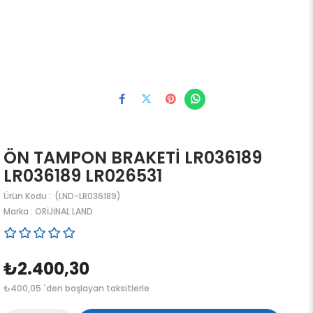
ÖN TAMPON BRAKETİ LR036189
LR036189 LR026531
(LND-LR036189)
Marka
:
ORİJİNAL LAND
₺2.400,30
₺400,05
`den başlayan taksitlerle