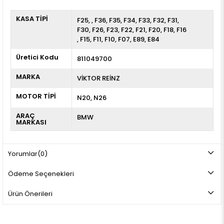
KASA TİPİ
F25
F36
F35
F34
F33
F32
F31
F30
F26
F23
F22
F21
F20
F18
F16
F15
F11
F10
F07
E89
E84
Üretici Kodu
811049700
MARKA
VİKTOR REİNZ
MOTOR TİPİ
N20, N26
ARAÇ
BMW
MARKASI
Yorumlar
(0)
Ödeme Seçenekleri
Ürün Önerileri