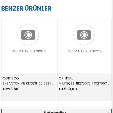
BENZER ÜRÜNLER
CORTECO
ORİJİNAL
EKSANTRİK MİL KEÇESİ 12015381B,82015381 11121285609 11121285609 E12,E21,E28,E30,E34,E36,Z1 M20,M21 38x50x7
MİL KEÇESİ 11127507217 11127507217 11127507217 E84,E89,F07,F10,F11,F15,F16,F18,F20,F21,F22,F23,F2 N20,N26
₺226,80
₺1.953,00
Kategoriler