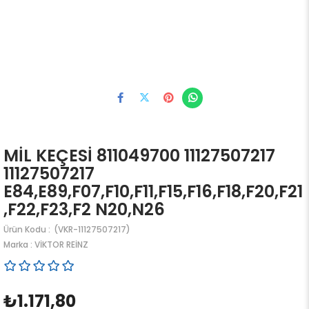
MİL KEÇESİ 811049700 11127507217
11127507217
E84,E89,F07,F10,F11,F15,F16,F18,F20,F21
,F22,F23,F2 N20,N26
(VKR-11127507217)
Marka
:
VİKTOR REİNZ
₺1.171,80