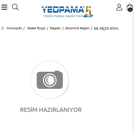
0
Anasayfa
Yedek Parça
Keçeler
Eksantrik Keçesi
MİL KEÇESİ 811049700 11127507217 11127507217 E84,E89,F07,F10,F11,F15,F16,F18,F20,F21,F22,F23,F2 N20,N26