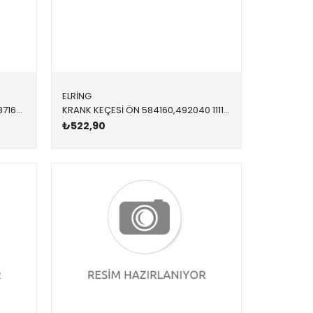
ELRİNG
KRANK KEÇESİ ARKA 751610 11117587168 11117587168 E60,E61,E63,E64,E65,E66,E70,E71,E81,E82,E83,E84,E8 90x110x8
KRANK KEÇESİ ÖN 584160,492040 11117802665 11117802665 E60,E61,E70,E71,E81,E82,E83,E84,E87,E88,E90,E91,E9 55x68x8
₺522,90