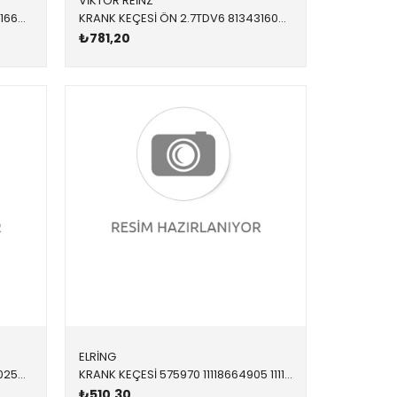
VİKTOR REİNZ
KRANK KEÇESİ ÖN 19016600B,82016600 LR025013 LR083938
KRANK KEÇESİ ÖN 2.7TDV6 813431600 LR002452 LR002452
₺781,20
ELRİNG
KRANK KEÇESİ ÖN 814244900 LR025013 LR083938
KRANK KEÇESİ 575970 11118664905 11118604931 G30 B48
₺510,30