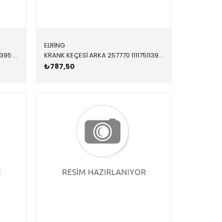
ELRİNG
KRANK KEÇESİ ÖN 257400 11117511395 11117547842 E46,E60,E61,E81,E82,E83,E84,E85,E87,E88,E90,E91,E9 N40,N42,N43,N45,N46,N45N,N46N 65x79x20
KRANK KEÇESİ ARKA 257770 11117511396 11117511396 E46,E60,E61,E81,E82,E83,E84,E85,E87,E88,E90,E91,E9 N40,N42,N43,N45,N46,N45N,N46N 90x110x12
₺787,50