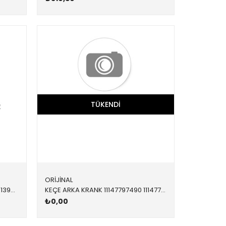
TÜKENDI
ORİJİNAL
KRANK KEÇESİ ARKA 47566 11117511396 11117511396 E46,E60,E61,E81,E82,E83,E84,E85,E87,E88,E90,E91,E9 N40,N42,N43,N45,N46,N45N,N46N 90x110x12
KEÇE ARKA KRANK 11147797490 11147797490 11147797490 E60,E61,E70,E71,E81,E82,E83,E84,E87,E88,E90,E91,E9 N47,N47N,N57,N57N,B37,B47,B57 90X104X8,5
₺0,00