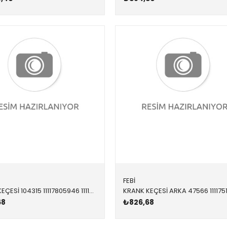
FEBİ
KRANK KEÇESİ 104315 11117805946 11117805946 R55,R56 W16 105x85x8.8
68
₺826,68