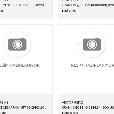
REİNZ
CORTECO
KRANK KEÇESİ 813479800 11111492244 11111492244 R50,R52,R53 W10,W11 ARKA 90x111x9.5
30
₺182,70
REİNZ
VİKTOR REİNZ
KRANK KEÇESİ ARKA N57 90X140X20 819003300 11147794168 11147794168
9,40
₺384,30