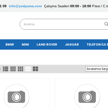
1 09
info@yedpama.com
Çalışma Saatleri
09:00 - 18:00
P.tesi / C.t
BMW
MINI
LAND ROVER
JAGUAR
TELEFON İLE 
n