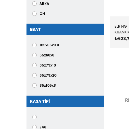
ARKA
ÖN
ELRİNG
EBAT
₺623,
105x85x8.8
55x68x8
65x79x10
65x79x20
85x105x8
90X104X8,5
KASA TİPİ
90X104X8,5 MM
90X104X9 MM
90x110x12
E46