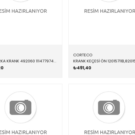
CORTECO
KEÇE ARKA KRANK 492060 11147797490 11147797490 E60,E61,E70,E71,E81,E82,E83,E84,E87,E88,E90,E91,E9 N47,N47N,N57,N57N,B37,B47,B57 90X104X8,5
20
₺491,40