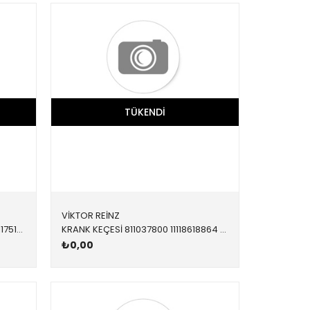
TÜKENDI
VİKTOR REİNZ
KRANK KEÇESİ ARKA 813712200 11117511396 11117511396 E46,E60,E61,E81,E82,E83,E84,E85,E87,E88,E90,E91,E9 N40,N42,N43,N45,N46,N45N,N46N 90x110x12
KRANK KEÇESİ 811037800 11118618864 11118618864 E60,E61,E63,E64,E65,E66,E70,E71,E81,E82,E83,E84,E8 ÖN 65x79x10
₺0,00