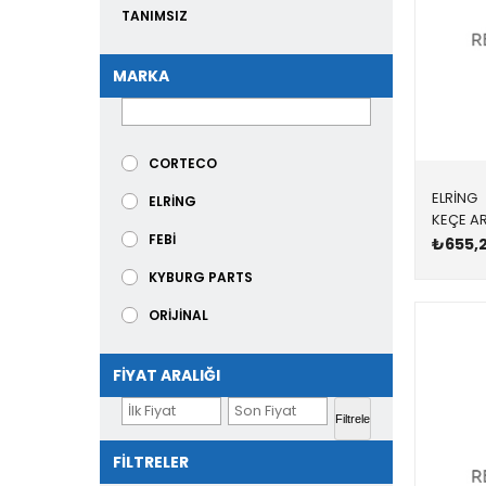
TANIMSIZ
Eksantrik Keçesi
MARKA
Şanzıman Keçesi
Defransiyel Keçesi
CORTECO
ELRİNG
ELRİNG
FEBİ
₺655,
KYBURG PARTS
ORİJİNAL
SKT
FIYAT ARALIĞI
SWAG
Filtrele
TOPRAN
FILTRELER
VİKTOR REİNZ