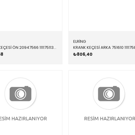
ELRİNG
KRANK KEÇESİ ÖN 20947566 11117511395 11117547842 E46,E60,E61,E81,E82,E83,E84,E85,E87,E88,E90,E91,E9 N40,N42,N43,N45,N46,N45N,N46N 65x79x20
68
₺806,40