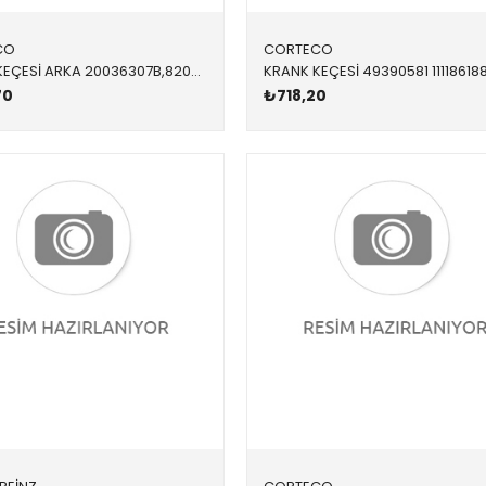
CO
CORTECO
KRANK KEÇESİ ARKA 20036307B,82036307 11117587168 11117587168 E60,E61,E63,E64,E65,E66,E70,E71,E81,E82,E83,E84,E8 90x110x8
70
₺718,20