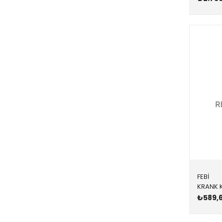
11117587168
11117802665
11118618864
11118664905
11147647381
11147797490
11148664904
12015424B,20029117B,82015424
12015711B,82015711
FEBİ
₺589,