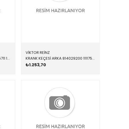
VİKTOR REİNZ
KRANK KEÇESİ ÖN 12015711B,82015711 11117802665 11117802665 E60,E61,E70,E71,E81,E82,E83,E84,E87,E88,E90,E91,E9 55x68x8
KRANK KEÇESİ ARKA 814029200 11117587168 11117587168 E60,E61,E63,E64,E65,E66,E70,E71,E81,E82,E83,E84,E8 90x110x8
₺1.253,70