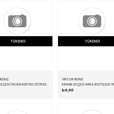
TÜKENDI
TÜKENDI
REİNZ
VİKTOR REİNZ
KRANK KEÇESİ ÖN 813405700 11117511395 11117547842 E46,E60,E61,E81,E82,E83,E84,E85,E87,E88,E90,E91,E9 N40,N42,N43,N45,N46,N45N,N46N 65x79x20
₺0,00