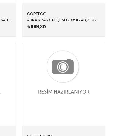
CORTECO
KRANK KEÇESİ 49390581 11118618864 11118618864 E60,E61,E63,E64,E65,E66,E70,E71,E81,E82,E83,E84,E8 ÖN 65x79x10
ARKA KRANK KEÇESİ 12015424B,20029117B,82015424 11117568263 11117568263 F20,F20,F30,F31,F35,R55,R56,R57,R58,R59,R60,R61 N13 85x105x8
₺699,30