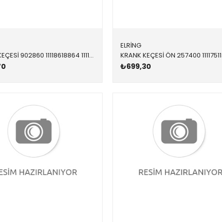
ELRİNG
KRANK KEÇESİ 902860 11118618864 11118618864 E60,E61,E63,E64,E65,E66,E70,E71,E81,E82,E83,E84,E8 ÖN 65x79x10
70
₺699,30