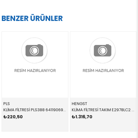
BENZER ÜRÜNLER
PLS
HENGST
KLİMA FİLTRESİ PLS388 64119069895 64119069895 E36 1992-1998
KLİMA FİLTRESİ TAKIM E2978LC2 64119272642 64119272642 F01,F02,F04,F06,F07,F10,F11,F12,F13,F18 2010-2018
₺220,50
₺1.316,70