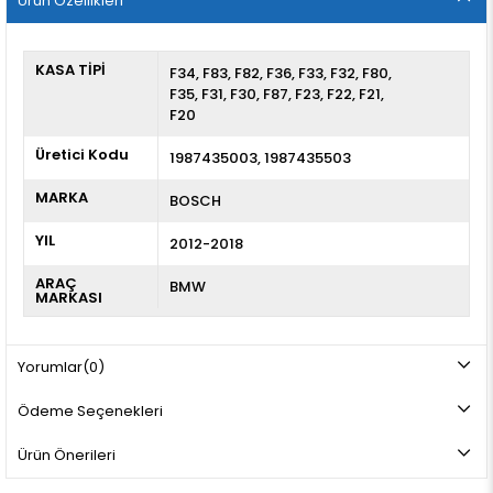
Ürün Özellikleri
KASA TİPİ
F34
F83
F82
F36
F33
F32
F80
F35
F31
F30
F87
F23
F22
F21
F20
Üretici Kodu
1987435003, 1987435503
MARKA
BOSCH
YIL
2012-2018
ARAÇ
BMW
MARKASI
Yorumlar
(0)
Ödeme Seçenekleri
Ürün Önerileri