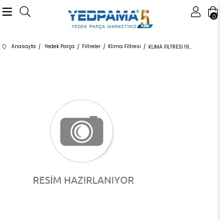
0
Anasayfa
Yedek Parça
Filtreler
Klima Filtresi
KLİMA FİLTRESİ 1987435003,1987435503 64119237555 64119237555 F20,F21,F22,F23,F87,F30,F31,F34,F35,F80,F32,F33,F3 2012-2018