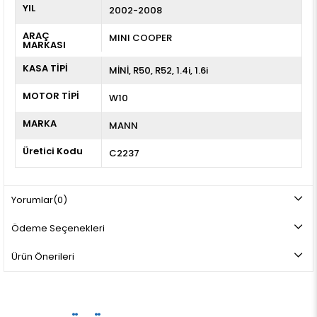
YIL
2002-2008
ARAÇ
MINI COOPER
MARKASI
KASA TİPİ
MİNİ
R50
R52
1.4i
1.6i
MOTOR TİPİ
W10
MARKA
MANN
Üretici Kodu
C2237
Yorumlar
(0)
Ödeme Seçenekleri
Ürün Önerileri