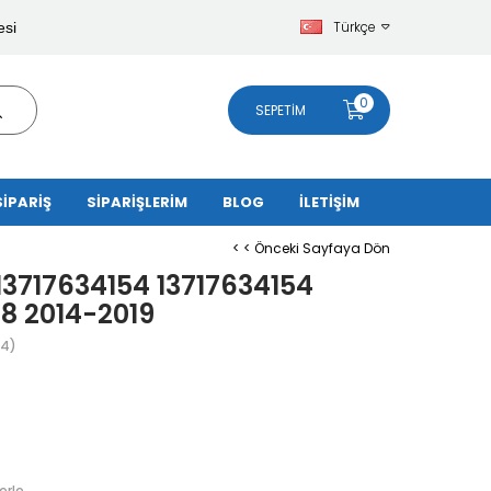
Türkçe
esi
0
SEPETIM
SİPARİŞ
SİPARİŞLERİM
BLOG
İLETİŞİM
< < Önceki Sayfaya Dön
13717634154 13717634154
İ8 2014-2019
4)
erle