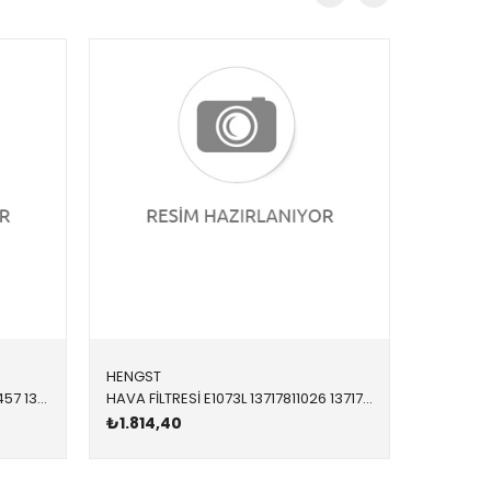
HENGST
BOSCH
HAVA FİLTRESİ LX16855 13717577457 13717577457 E71,F01,F02,F06,F07,F10,F11,F12,F13,F15,F25,F26 N63,N63N 1-4 SİLİNDİR 2010-2018
HAVA FİLTRESİ E1073L 13717811026 13717811026 X3,X5,X6,F25,F15,E70,E71 N47N,N47S1,N57,N57N,N57S 2010-2015
₺1.814,40
₺945,0