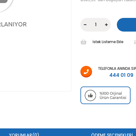
İstek Listeme Ekle
TELEFONLA ANINDA SI
444 01 09
YORUMLAR
(0)
ÖDEME SEÇENEKLERI