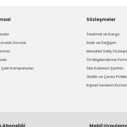
msal
Sözleşmeler
mızda
Teslimat ve Kargo
Sorulan Sorular
İade ve Değişim
erimiz
Mesafeli Satış Sözleş
İade
Ön Bilgilendirme For
 Çeki Kampanyası
Site Kullanım Şartları
Gizlilik ve Çerez Politi
Kişisel Verilerin Koru
n Aboneliği
Mobil Uygulam