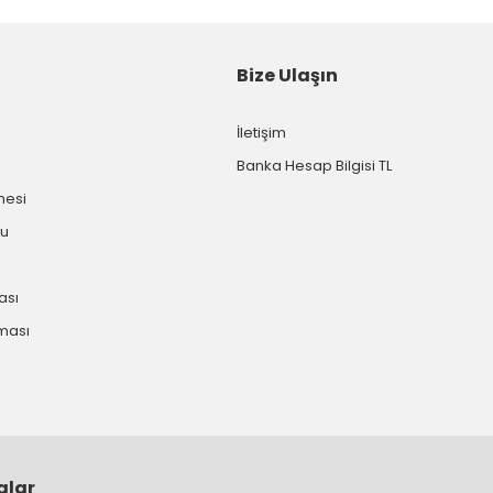
Bize Ulaşın
İletişim
Banka Hesap Bilgisi TL
mesi
mu
kası
nması
alar