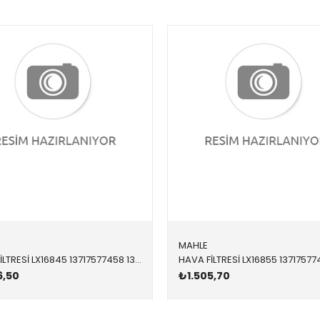
MAHLE
HAVA FİLTRESİ LX16845 13717577458 13717577458 E71,F01,F02,F06,F07,F10,F11,F12,F13,F15,F25,F26 N63,N63N 5-8 SİLİNDİR 2010-2018
6,50
₺1.505,70