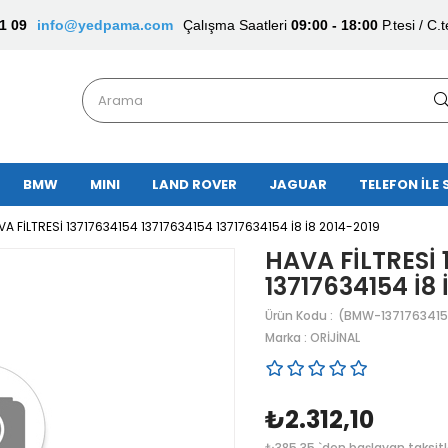
1 09
info@yedpama.com
Çalışma Saatleri
09:00 - 18:00
P.tesi / C.t
BMW
MINI
LAND ROVER
JAGUAR
TELEFON İLE 
VA FİLTRESİ 13717634154 13717634154 13717634154 İ8 İ8 2014-2019
HAVA FİLTRESİ 
13717634154 İ8 
(BMW-1371763415
Marka
:
ORİJİNAL
₺2.312,10
₺385,35
`den başlayan taksitl