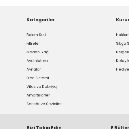
Kategoriler
Kuru
Bakım Seti
Hakkı
Filtreler
Sıkça 
Madeni Yağ
Belgel
Aydınlatma
Kolay 
Aynalar
Hediye
Fren Sistemi
Vites ve Debriyaj
Amortisörler
Sensör ve Seziciler
Bizi Takip Edin
E Bülte