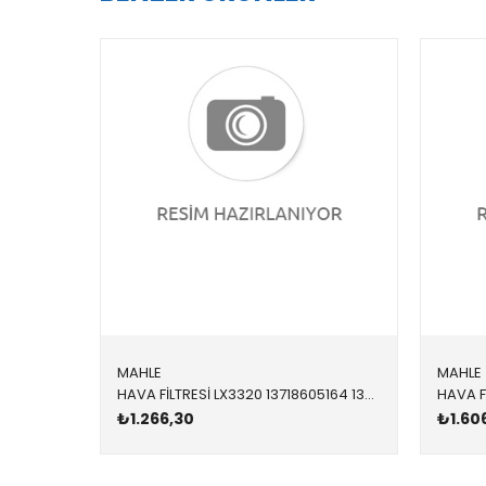
MAHLE
MAHLE
HAVA FİLTRESİ LX3320 13718605164 13718605164 F20,F21,F22,F23,F30,F31,F32,F33,F36 B48 2012-2019
₺1.266,30
₺1.60