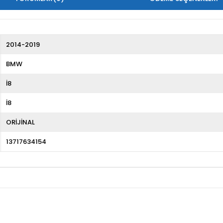
2014-2019
BMW
İ8
İ8
ORİJİNAL
13717634154