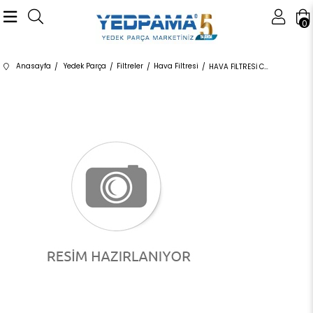
0
Anasayfa
Yedek Parça
Filtreler
Hava Filtresi
HAVA FİLTRESİ C22018 13718513944 13718513944 F39,F45,F46,F48 B38,B38C 2015-2019