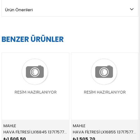
Ürün Önerileri
BENZER ÜRÜNLER
MAHLE
MAHLE
HAVA FİLTRESİ LX16845 13717577458 13717577458 E71,F01,F02,F06,F07,F10,F11,F12,F13,F15,F25,F26 N63,N63N 5-8 SİLİNDİR 2010-2018
HAVA FİLTRESİ LX16855 13717577457 13717577457 E71,F01,F02,F06,F07,F10,F11,F12,F13,F15,F25,F26 N63,N63N 1-4 SİLİNDİR 2010-2018
₺1.606,50
₺1.505,70