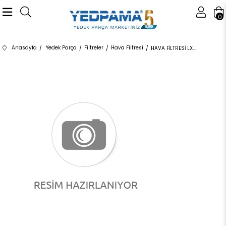
0
Anasayfa
Yedek Parça
Filtreler
Hava Filtresi
HAVA FİLTRESİ LX20774 13718511668 13718511668 F20,F21,F22,F23,F30,F31,F32,F33,F34,F36 N47N 2012-2018