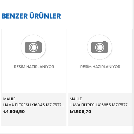
BENZER ÜRÜNLER
MAHLE
MAHLE
HAVA FİLTRESİ LX16845 13717577458 13717577458 E71,F01,F02,F06,F07,F10,F11,F12,F13,F15,F25,F26 N63,N63N 5-8 SİLİNDİR 2010-2018
HAVA FİLTRESİ LX16855 13717577457 13717577457 E71,F01,F02,F06,F07,F10,F11,F12,F13,F15,F25,F26 N63,N63N 1-4 SİLİNDİR 2010-2018
₺1.606,50
₺1.505,70