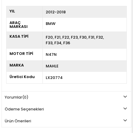
YIL
2012-2018
ARAÇ
BMW
MARKASI
KASA TİPİ
F20
F21
F22
F23
F30
F31
F32
F33
F34
F36
MOTOR TİPİ
N47N
MARKA
MAHLE
Üretici Kodu
LX20774
Yorumlar
(0)
Ödeme Seçenekleri
Ürün Önerileri