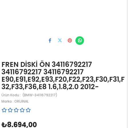
FREN DİSKİ ÖN 34116792217
34116792217 34116792217
E90,E91,E92,E93,F20,F22,F23,F30,F31,F
32,F33,F36,E8 1.6,1.8,2.0 2012-
(BMW-34116792217)
Marka
:
ORİJİNAL
₺8.694,00