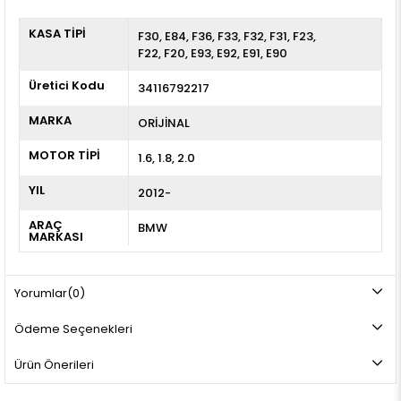
KASA TİPİ
F30
E84
F36
F33
F32
F31
F23
F22
F20
E93
E92
E91
E90
Üretici Kodu
34116792217
MARKA
ORİJİNAL
MOTOR TİPİ
1.6, 1.8, 2.0
YIL
2012-
ARAÇ
BMW
MARKASI
Yorumlar
(0)
Ödeme Seçenekleri
Ürün Önerileri