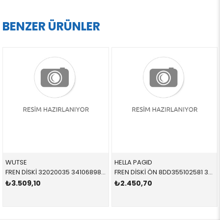
BENZER ÜRÜNLER
HELLA PAGID
FERODO
FREN DİSKİ 32020035 34106898723 34116775277 F10,F11 2.0,2.5,3.0 ÖN
FREN DİSKİ ÖN 8DD355102581 34116864060 34116864060 E36,E46 1.8,2.0,2.5,2.8 HAVALI 1991-2005
9,10
₺2.450,70
₺4.699