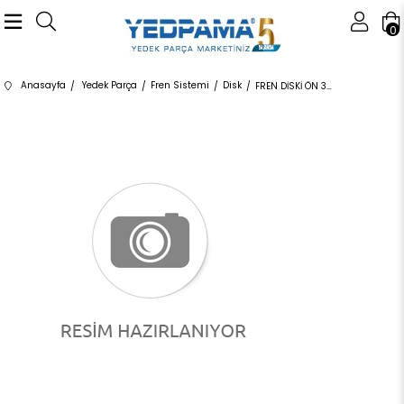
0
Anasayfa
Yedek Parça
Fren Sistemi
Disk
FREN DİSKİ ÖN 34116792217 34116792217 34116792217 E90,E91,E92,E93,F20,F22,F23,F30,F31,F32,F33,F36,E8 1.6,1.8,2.0 2012-