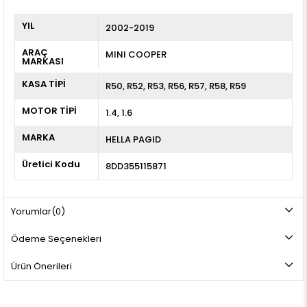
YIL
2002-2019
ARAÇ
MINI COOPER
MARKASI
KASA TİPİ
R50
R52
R53
R56
R57
R58
R59
MOTOR TİPİ
1.4, 1.6
MARKA
HELLA PAGID
Üretici Kodu
8DD355115871
Yorumlar
(0)
Ödeme Seçenekleri
Ürün Önerileri