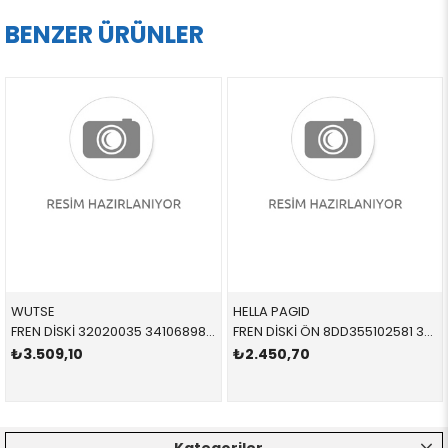
BENZER ÜRÜNLER
WUTSE
HELLA PAGID
FREN DİSKİ 32020035 34106898723 34116775277 F10,F11 2.0,2.5,3.0 ÖN
FREN DİSKİ ÖN 8DD355102581 34116864060 34116864060 E36,E46 1.8,2.0,2.5,2.8 HAVALI 1991-2005
₺3.509,10
₺2.450,70