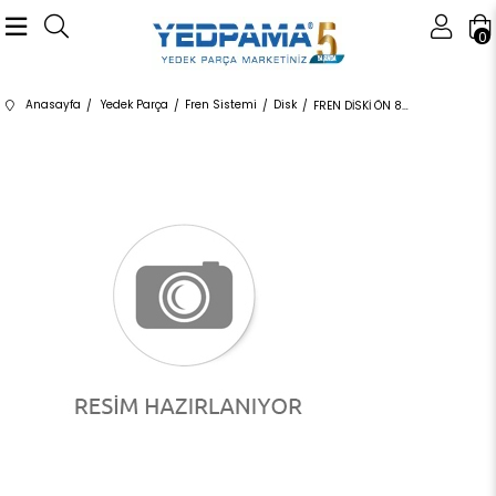
0
Anasayfa
Yedek Parça
Fren Sistemi
Disk
FREN DİSKİ ÖN 8DD355115871 34116858652 34116858652 R50,R52,R53,R56,R57,R58,R59 1.4,1.6 2002-2019