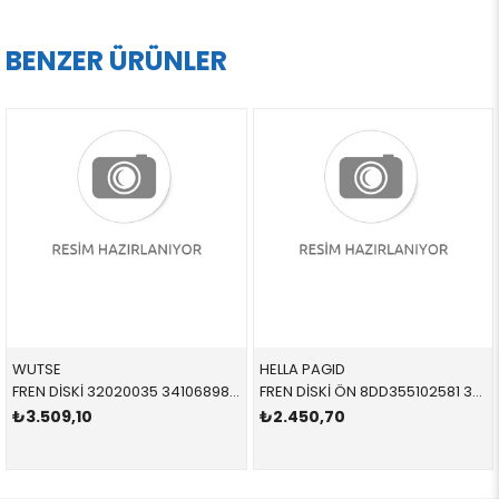
BENZER ÜRÜNLER
WUTSE
HELLA PAGID
FREN DİSKİ 32020035 34106898723 34116775277 F10,F11 2.0,2.5,3.0 ÖN
FREN DİSKİ ÖN 8DD355102581 34116864060 34116864060 E36,E46 1.8,2.0,2.5,2.8 HAVALI 1991-2005
₺3.509,10
₺2.450,70