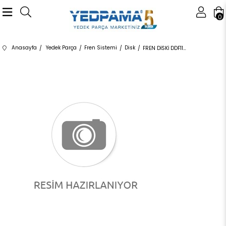
0
Anasayfa
Yedek Parça
Fren Sistemi
Disk
FREN DİSKİ DDF1127 34111502891 34111502891 R50,R52,R53 1.4,1.6 ÖN 2002-2011