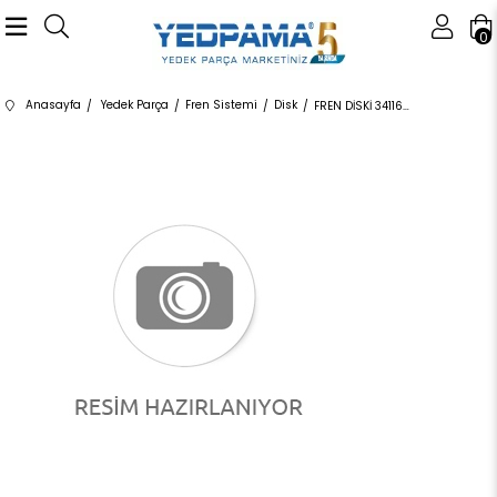
0
Anasayfa
Yedek Parça
Fren Sistemi
Disk
FREN DİSKİ 34116866297 34118835362 34116866297 F45,F46,F48,F39 1.6,1.8 ÖN 2015-