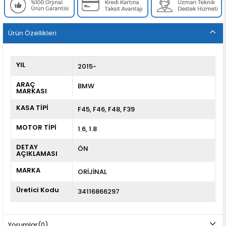
Ürün Özellikleri
YIL
2015-
ARAÇ
BMW
MARKASI
KASA TİPİ
F45
F46
F48
F39
MOTOR TİPİ
1.6, 1.8
DETAY
ÖN
AÇIKLAMASI
MARKA
ORİJİNAL
Üretici Kodu
34116866297
Yorumlar
(0)