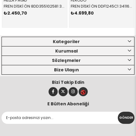
HELLA PAGID
FERODO
FREN DİSKİ ÖN 8DD355102581 34116864060 34116864060 E36,E46 1.8,2.0,2.5,2.8 HAVALI 1991-2005
FREN DİSKİ ÖN DDF1245C1 34116864057 34116864057 E65,E66 3.0,4.0,4.5,5.0,6.0 2004-2011
₺2.450,70
₺4.699,80
Kategoriler
Kurumsal
Sözleşmeler
Bize Ulaşın
Bizi Takip Edin
E Bülten Aboneliği
GÖNDER