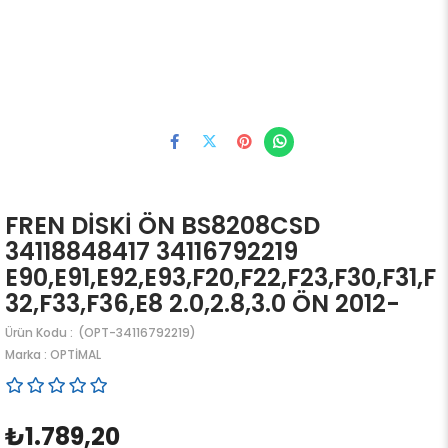
FREN DİSKİ ÖN BS8208CSD
34118848417 34116792219
E90,E91,E92,E93,F20,F22,F23,F30,F31,F
32,F33,F36,E8 2.0,2.8,3.0 ÖN 2012-
(OPT-34116792219)
Marka
:
OPTİMAL
₺1.789,20