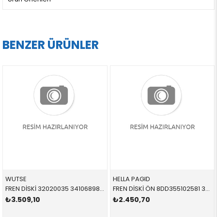
BENZER ÜRÜNLER
WUTSE
HELLA PAGID
FREN DİSKİ 32020035 34106898723 34116775277 F10,F11 2.0,2.5,3.0 ÖN
FREN DİSKİ ÖN 8DD355102581 34116864060 34116864060 E36,E46 1.8,2.0,2.5,2.8 HAVALI 1991-2005
₺3.509,10
₺2.450,70