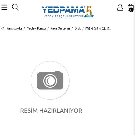
0
Anasayfa
Yedek Parça
Fren Sistemi
Disk
FREN DİSKİ ÖN BS8208CSD 34118848417 34116792219 E90,E91,E92,E93,F20,F22,F23,F30,F31,F32,F33,F36,E8 2.0,2.8,3.0 ÖN 2012-