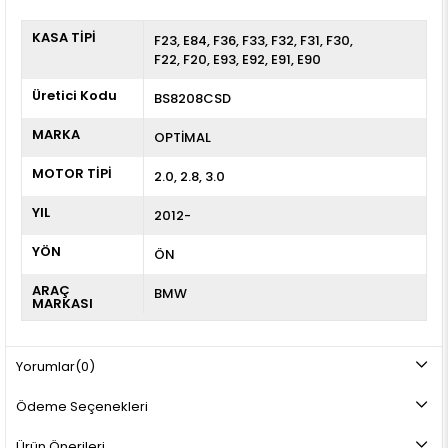
KASA TİPİ
F23
E84
F36
F33
F32
F31
F30
F22
F20
E93
E92
E91
E90
Üretici Kodu
BS8208CSD
MARKA
OPTİMAL
MOTOR TİPİ
2.0, 2.8, 3.0
YIL
2012-
YÖN
ÖN
ARAÇ
BMW
MARKASI
Yorumlar
(0)
Ödeme Seçenekleri
Ürün Önerileri