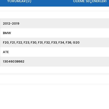
YORUMLAR
(0)
ÖDEME SEÇENEKLERI
2012-2019
BMW
F20
F21
F22
F23
F30
F31
F32
F33
F34
F36
G20
ATE
13046038662