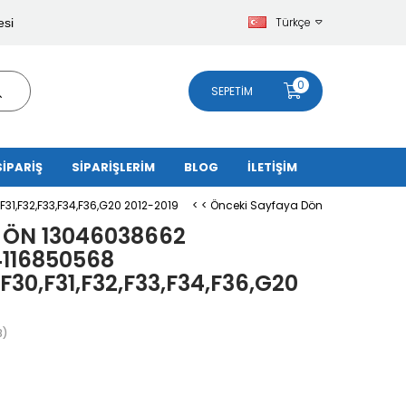
Türkçe
esi
0
SEPETIM
SİPARİŞ
SİPARİŞLERİM
BLOG
İLETİŞİM
31,F32,F33,F34,F36,G20 2012-2019
< < Önceki Sayfaya Dön
 ÖN 13046038662
4116850568
,F30,F31,F32,F33,F34,F36,G20
8)