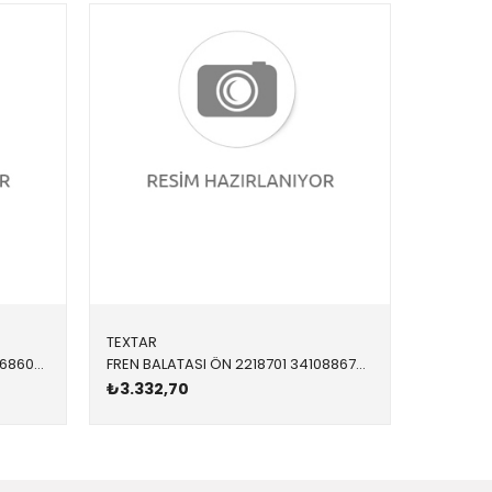
TEXTAR
WUTSE
FREN BALATASI ÖN P06093 34106860019 34106860019 F39,F45,F46,F48 1.8,2.0,2.0,3.0,3.5 2014-
FREN BALATASI ÖN 2218701 34108867484 34106874034 F39,F45,F46,F48 1.6,1.8 2014-
₺3.332,70
₺693,0