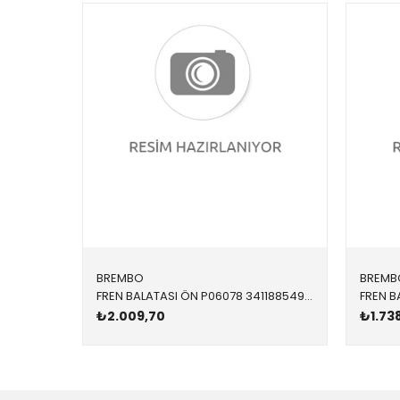
BREMBO
BREMB
FREN BALATASI ÖN P06078 34118854999 34116858910 F20,F21,F22,F23,F30,F31,F32,F33,F34,F36 1.8,2.0 2011-2019
₺2.009,70
₺1.73