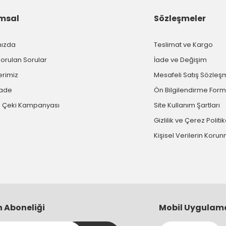
msal
Sözleşmeler
mızda
Teslimat ve Kargo
Sorulan Sorular
İade ve Değişim
erimiz
Mesafeli Satış Sözleş
İade
Ön Bilgilendirme For
 Çeki Kampanyası
Site Kullanım Şartları
Gizlilik ve Çerez Politi
Kişisel Verilerin Koru
n Aboneliği
Mobil Uygulam