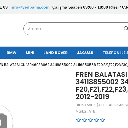
1 09
info@yedpama.com
Çalışma Saatleri
09:00 - 18:00
P.tesi / C.t
BMW
MINI
LAND ROVER
JAGUAR
TELEFON İLE 
EN BALATASI ÖN 13046038662 34118855002 34116850568 F20,F21,F22,F23,F30,F
FREN BALATASI
34118855002 3
F20,F21,F22,F23
2012-2019
(ATE-3411685056
Marka
:
ATE