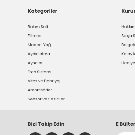
Kategoriler
Kuru
Bakım Seti
Hakkı
Filtreler
Sıkça 
Madeni Yağ
Belgel
Aydınlatma
Kolay 
Aynalar
Hediye
Fren Sistemi
Vites ve Debriyaj
Amortisörler
Sensör ve Seziciler
Bizi Takip Edin
E Bülte