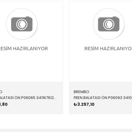
O
BREMBO
FREN BALATASI ÖN P06065 34116761280 34116761279 E39 M51,M52,M54,M57 1996-2004
8,80
₺3.257,10