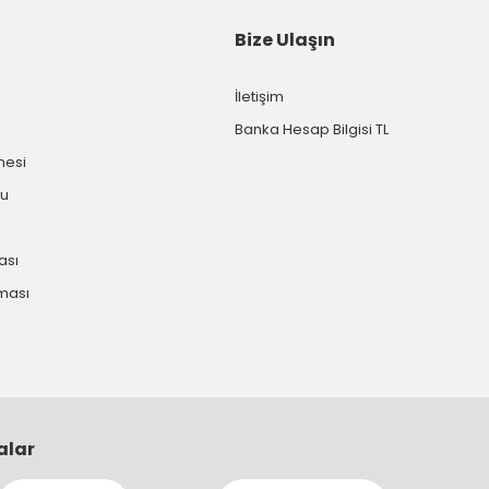
Bize Ulaşın
İletişim
Banka Hesap Bilgisi TL
mesi
mu
kası
nması
alar