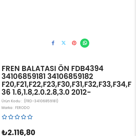
FREN BALATASI ÖN FDB4394
34106859181 34106859182
F20,F21,F22,F23,F30,F31,F32,F33,F34,F
36 1.6,1.8,2.0.2.8,3.0 2012-
(FRD-34106859181)
Marka
:
FERODO
₺2.116,80