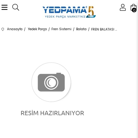
0
Anasayfa
Yedek Parça
Fren Sistemi
Balata
FREN BALATASI ÖN FDB4394 34106859181 34106859182 F20,F21,F22,F23,F30,F31,F32,F33,F34,F36 1.6,1.8,2.0.2.8,3.0 2012-