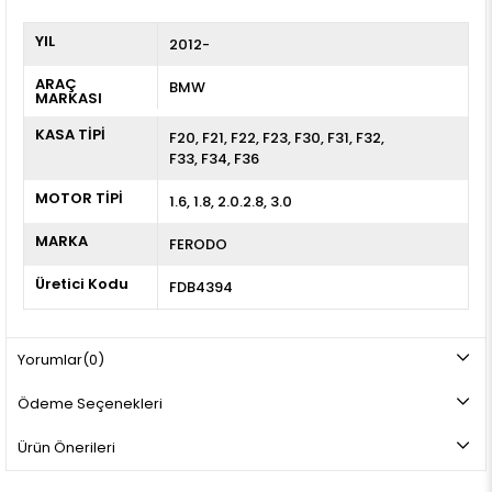
YIL
2012-
ARAÇ
BMW
MARKASI
KASA TİPİ
F20
F21
F22
F23
F30
F31
F32
F33
F34
F36
MOTOR TİPİ
1.6, 1.8, 2.0.2.8, 3.0
MARKA
FERODO
Üretici Kodu
FDB4394
Yorumlar
(0)
Ödeme Seçenekleri
Ürün Önerileri